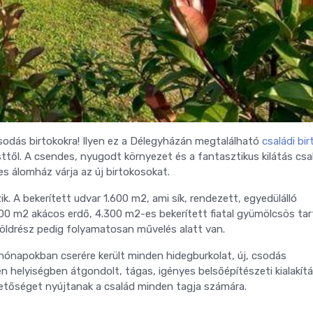
csodás birtokokra! Ilyen ez a Délegyházán megtalálható
családi bir
ttől. A csendes, nyugodt környezet és a fantasztikus kilátás csa
yes álomház várja az új birtokosokat.
 A bekerített udvar 1.600 m2, ami sík, rendezett, egyedülálló
.000 m2 akácos erdő, 4.300 m2-es bekerített fiatal gyümölcsös tar
öldrész pedig folyamatosan művelés alatt van.
hónapokban cserére került minden hidegburkolat, új, csodás
en helyiségben átgondolt, tágas, igényes belsőépítészeti kialakít
hetőséget nyújtanak a család minden tagja számára.