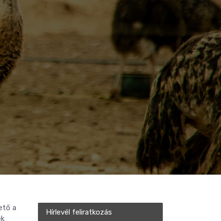
ető a
Hírlevél feliratkozás
ék