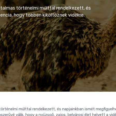
talmas történelmi múlttal rendelkezett, és
encia, hogy többen kiköltöznek vidékre.
történelmi múlttal rendelkezett, és napjainkban ismét megfigyelh
zerűvé válik, hogy a nyüzsgő, zajos, belvárosi élet helyett a vid