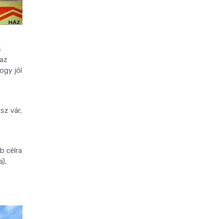
s
 az
ogy jól
sz vár,
b célra
a),