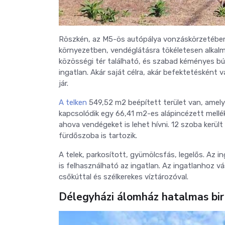
Röszkén, az M5-ös autópálya vonzáskörzetében 
környezetben, vendéglátásra tökéletesen alkalma
közösségi tér található, és szabad kéményes bú
ingatlan. Akár saját célra, akár befektetésként
jár.
A telken
549,52 m2 beépített terület van, amely
kapcsolódik egy 66,41 m2-es alápincézett mellé
ahova vendégeket is lehet hívni. 12 szoba került
fürdőszoba is tartozik.
A telek, parkosított, gyümölcsfás, legelős. Az i
is felhasználható az ingatlan. Az ingatlanhoz vá
csőkúttal és szélkerekes víztározóval.
Délegyházi álomház hatalmas bir