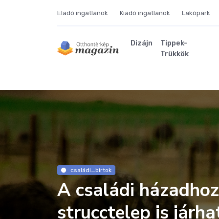
Eladó ingatlanok
Kiadó ingatlanok
Lakópark
Dizájn
Tippek-
Trükkök
családi_birtok
A családi házadho
strucctelep is járha