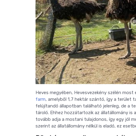
Heves megyében, Hevesvezekény szélén most egy 
farm
, amelyből 1,7 hektár szántó, így a terüle
felújítandó állapotban található jelenleg, de a t
tároló. Ehhez hozzátartozik az állatállomány is a 
tovább adja a mostani tulajdonos, így egy jól m
szerint az állatállomány nélkül is eladó, ez esetb