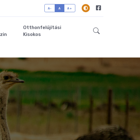
A-
A
A+
Otthonfelújítási
zin
Kisokos