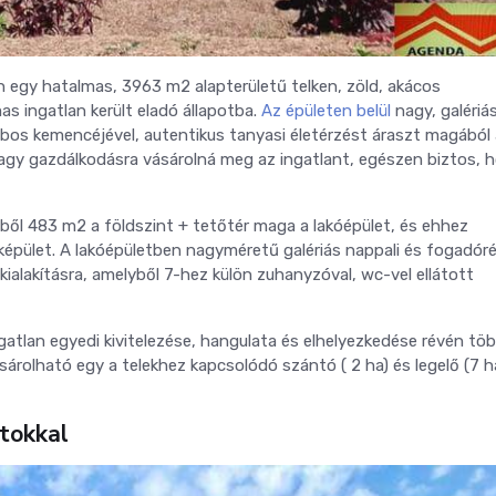
egy hatalmas, 3963 m2 alapterületű telken, zöld, akácos
s ingatlan került eladó állapotba.
Az épületen belül
nagy, galériá
bos kemencéjével, autentikus tanyasi életérzést áraszt magából
 vagy gazdálkodásra vásárolná meg az ingatlant, egészen biztos, h
ből 483 m2 a földszint + tetőtér maga a lakóépület, és ehhez
képület. A lakóépületben nagyméretű galériás nappali és fogadóré
 kialakításra, amelyből 7-hez külön zuhanyzóval, wc-vel ellátott
ngatlan egyedi kivitelezése, hangulata és elhelyezkedése révén töb
sárolható egy a telekhez kapcsolódó szántó ( 2 ha) és legelő (7 h
tokkal