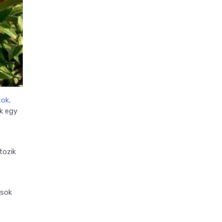
tok,
k egy
tozik
ások