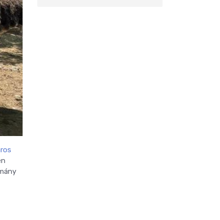
áros
en
rmány