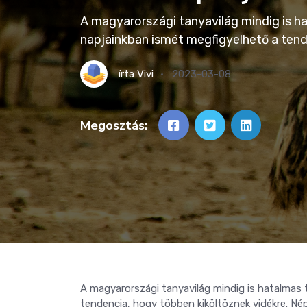
A magyarországi tanyavilág mindig is ha
napjainkban ismét megfigyelhető a tend
írta
Vivi
2023-03-08
Megosztás:
A magyarországi tanyavilág mindig is hatalmas 
tendencia, hogy többen kiköltöznek vidékre. Néps