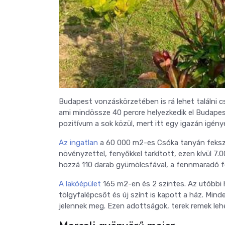
Budapest vonzáskörzetében is rá lehet találni 
ami mindössze 40 percre helyezkedik el Budapes
pozitívum a sok közül, mert itt egy igazán igén
Az ingatlan
a 60 000 m2-es Csóka tanyán fekszik.
növényzettel, fenyőkkel tarkított, ezen kívül 7
hozzá 110 darab gyümölcsfával, a fennmaradó f
A lakóépület
165 m2-en és 2 szintes. Az utóbbi 
tölgyfalépcsőt és új színt is kapott a ház. Mind
jelennek meg. Ezen adottságok, terek remek le