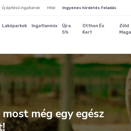
Új építésű ingatlanok
Hitel
Ingyenes hirdetés feladás
Lakóparkok
Ingatlanmix
Újra
Otthon És
Zöld
5%
Kert
Maga
z most még egy egész
t!