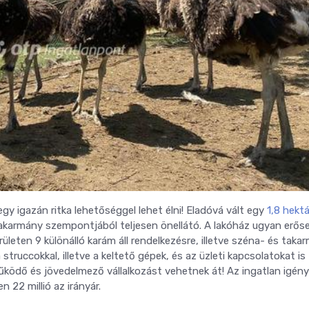
igazán ritka lehetőséggel lehet élni! Eladóvá vált egy
1,8 hekt
t takarmány szempontjából teljesen önellátó. A lakóház ugyan erős
erületen 9 különálló karám áll rendelkezésre, illetve széna- és taka
struccokkal, illetve a keltető gépek, és az üzleti kapcsolatokat is
űködő és jövedelmező vállalkozást vehetnek át! Az ingatlan igény
en 22 millió az irányár.