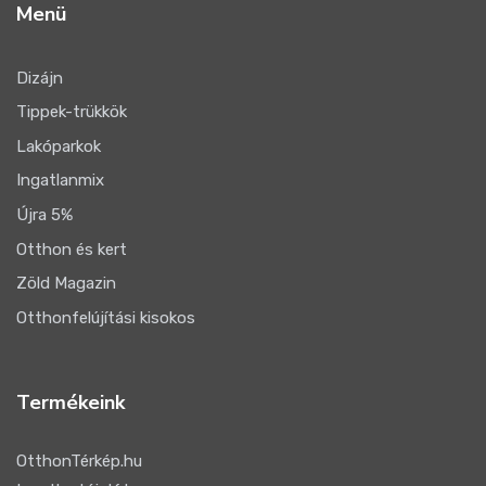
Menü
Dizájn
Tippek-trükkök
Lakóparkok
Ingatlanmix
Újra 5%
Otthon és kert
Zöld Magazin
Otthonfelújítási kisokos
Termékeink
OtthonTérkép.hu