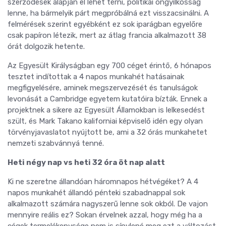
szerződések alapján el lehet térni, politikai öngyilkosság
lenne, ha bármelyik párt megpróbálná ezt visszacsinálni. A
felmérések szerint egyébként ez sok iparágban egyelőre
csak papíron létezik, mert az átlag francia alkalmazott 38
órát dolgozik hetente.
Az Egyesült Királyságban egy 700 céget érintő, 6 hónapos
tesztet indítottak a 4 napos munkahét hatásainak
megfigyelésére, aminek megszervezését és tanulságok
levonását a Cambridge egyetem kutatóira bízták. Ennek a
projektnek a sikere az Egyesült Államokban is lelkesedést
szült, és Mark Takano kaliforniai képviselő idén egy olyan
törvényjavaslatot nyújtott be, ami a 32 órás munkahetet
nemzeti szabvánnyá tenné.
Heti négy nap vs heti 32 óra öt nap alatt
Ki ne szeretne állandóan háromnapos hétvégéket? A 4
napos munkahét állandó pénteki szabadnappal sok
alkalmazott számára nagyszerű lenne sok okból. De vajon
mennyire reális ez? Sokan érvelnek azzal, hogy még ha a
cégek termelékenysége nem is sínylené meg ezt a változást,