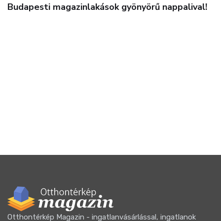
val!
Ingatlanmix
Betondzsungel, külváros vagy agglomeráció
Nem mindegy hogyan döntünk!
Otthontérkép Magazin - ingatlanvásárlással, ingatlanok