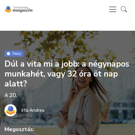
Pénz
Dúl a vita mi a jobb: a négynapos
munkahét, vagy 32 óra öt nap
alatt?
A 20.
írta
Andrea
2024-01-03
Megosztás: