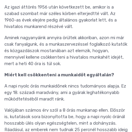
Az igazi áttörés 1956 után következett be, amikor is a
szabad szombat már széles körben elterjedtté vált. Az
1960-as évek elejére pedig általános gyakorlat lett, és a
hivatalos munkarend részévé vált.
Aminek nagyanyáink annyira örültek akkoriban, azon mi már
csak fanyalgunk, és a munkaszervezéssel foglalkozó kutatók
és közgazdászok mostanában azt elemzik, hogyan,
mennyivel kellene csökkenteni a hivatalos munkahét idejét,
mert a heti 40 óra is túl sok.
Miért kell csökkenteni a munkaidőt egyáltalán?
A napi nyolc órás munkaidőnek nincs tudományos alapja. Ez
egy 18. századi maradvány, ami a gyárak leghatékonyabb
működtetéséből maradt ránk.
Valójában számos érv szól a 8 órás munkanap ellen. Először
is, kutatások sora bizonyította be, hogy a napi nyolc óránál
hosszabb ülés olyan egészségtelen, mint a dohányzás.
Ráadásul, az emberek nem tudnak 25 percnél hosszabb ideig