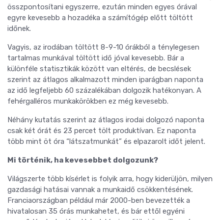
összpontosítani egyszerre, ezután minden egyes órával
egyre kevesebb a hozadéka a számítógép előtt töltött
időnek.
Vagyis, az irodában töltött 8-9-10 órákból a ténylegesen
tartalmas munkával töltött idő jóval kevesebb. Bár a
különféle statisztikák között van eltérés, de becslések
szerint az átlagos alkalmazott minden iparágban naponta
az idő legfeljebb 60 százalékában dolgozik hatékonyan. A
fehérgalléros munkakörökben ez még kevesebb.
Néhány kutatás szerint az átlagos irodai dolgozó naponta
csak két órát és 23 percet tölt produktívan. Ez naponta
több mint öt óra “látszatmunkát” és elpazarolt időt jelent.
Mi történik, ha kevesebbet dolgozunk?
Világszerte több kísérlet is folyik arra, hogy kiderüljön, milyen
gazdasági hatásai vannak a munkaidő csökkentésének.
Franciaországban például már 2000-ben bevezették a
hivatalosan 35 órás munkahetet, és bár ettől egyéni