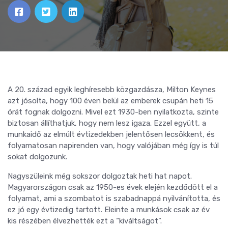
A 20. század egyik leghíresebb közgazdásza, Milton Keynes
azt jósolta, hogy 100 éven belül az emberek csupán heti 15
órát fognak dolgozni. Mivel ezt 1930-ben nyilatkozta, szinte
biztosan állíthatjuk, hogy nem lesz igaza. Ezzel együtt, a
munkaidő az elmúlt évtizedekben jelentősen lecsökkent, és
folyamatosan napirenden van, hogy valójában még így is túl
sokat dolgozunk.
Nagyszüleink még sokszor dolgoztak heti hat napot.
Magyarországon csak az 1950-es évek elején kezdődött el a
folyamat, ami a szombatot is szabadnappá nyilvánította, és
ez jó egy évtizedig tartott. Eleinte a munkások csak az év
kis részében élvezhették ezt a “kiváltságot”.