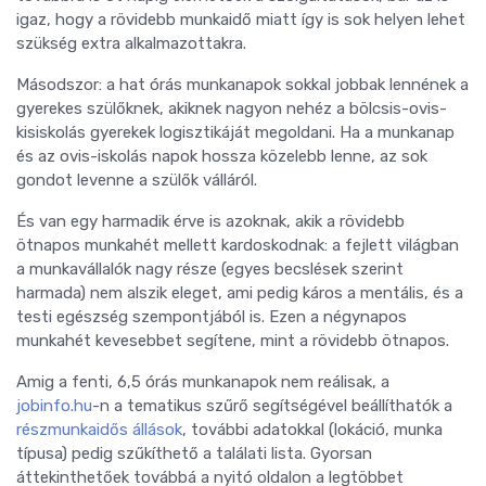
igaz, hogy a rövidebb munkaidő miatt így is sok helyen lehet
szükség extra alkalmazottakra.
Másodszor: a hat órás munkanapok sokkal jobbak lennének a
gyerekes szülőknek, akiknek nagyon nehéz a bölcsis-ovis-
kisiskolás gyerekek logisztikáját megoldani. Ha a munkanap
és az ovis-iskolás napok hossza közelebb lenne, az sok
gondot levenne a szülők válláról.
És van egy harmadik érve is azoknak, akik a rövidebb
ötnapos munkahét mellett kardoskodnak: a fejlett világban
a munkavállalók nagy része (egyes becslések szerint
harmada) nem alszik eleget, ami pedig káros a mentális, és a
testi egészség szempontjából is. Ezen a négynapos
munkahét kevesebbet segítene, mint a rövidebb ötnapos.
Amig a fenti, 6,5 órás munkanapok nem reálisak, a
jobinfo.hu
-n a tematikus szűrő segítségével beállíthatók a
részmunkaidős állások
, további adatokkal (lokáció, munka
típusa) pedig szűkíthető a találati lista. Gyorsan
áttekinthetőek továbbá a nyitó oldalon a legtöbbet