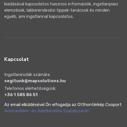
kiadásával kapcsolatos hasznos információk, ingatlanpiaci
elemzések, lakberendezési tippek-tanácsok és minden
egyéb, ami ingatlannal kapcsolatos.
Kapcsolat
Ingatlanirodák számára:
segitunk@mapsolutions.hu
Telefonos elérhetőségünk:
+36 1 585 86 51
Az email elküldésével Ön elfogadja az Otthontérkép Csoport
Adatvédelmi -és Adatkezelési Szabályzatát