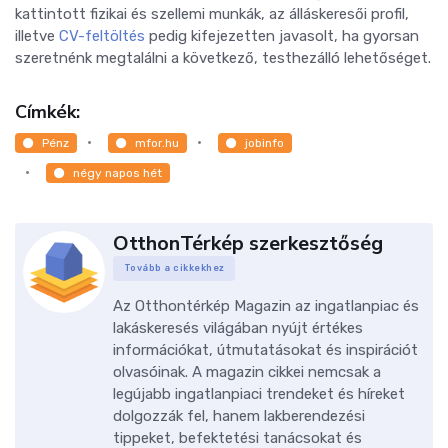
kattintott fizikai és szellemi munkák, az álláskeresői profil,
illetve
CV-feltöltés
pedig kifejezetten javasolt, ha gyorsan
szeretnénk megtalálni a következő, testhezálló lehetőséget.
Címkék:
Pénz
mfor.hu
jobinfo
négy napos hét
OtthonTérkép szerkesztőség
Tovább a cikkekhez
Az Otthontérkép Magazin az ingatlanpiac és
lakáskeresés világában nyújt értékes
információkat, útmutatásokat és inspirációt
olvasóinak. A magazin cikkei nemcsak a
legújabb ingatlanpiaci trendeket és híreket
dolgozzák fel, hanem lakberendezési
tippeket, befektetési tanácsokat és