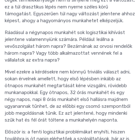
ez a túl drasztikus lépés nem nyerne széles körű
támogatást. Egyszerűen túl nagy változást jelentene ahhoz
képest, ahogy a hagyományos munkahetet elképzeljük.
Ráadásul a négynapos munkahét sok logisztikai kihívást
jelentene valamennyiünk számára. Például: leállna a
vevőszolgálat három napra? Bezárnának az orvosi rendelők
három napra? Vagy több alkalmazottat vennének fel a
vállalatok az extra napra?
Mivel ezekre a kérdésekre nem könnyű triviális választ adni,
sokan érvelnek amellett, hogy első lépésben inkább az
ötnapos munkahét megtartását kéne vizsgálni, rövidebb
munkanapokkal. Egy ötnapos, 32 órás munkahét és egy
négy napos, napi 8 órás munkahét első hallásra majdnem
ugyanannak tűnhet, de az előbbi egy csomó szempontból
jobb megoldásnak tűnik. Ez azt jelentené, hogy mindenki
szűk hat és fél órát töltene a munkahelyén naponta.
Először is: a fenti logisztikai problémákat enyhíti, hiszen
továbbra is öt napig elérhetőek a szolgáltatások, bár az is