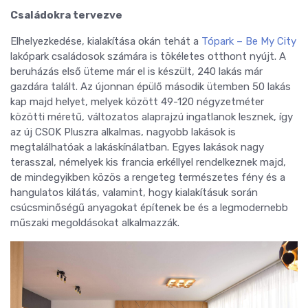
Családokra tervezve
Elhelyezkedése, kialakítása okán tehát a
Tópark – Be My City
lakópark családosok számára is tökéletes otthont nyújt. A
beruházás első üteme már el is készült, 240 lakás már
gazdára talált. Az újonnan épülő második ütemben 50 lakás
kap majd helyet, melyek között 49-120 négyzetméter
közötti méretű, változatos alaprajzú ingatlanok lesznek, így
az új CSOK Pluszra alkalmas, nagyobb lakások is
megtalálhatóak a lakáskínálatban. Egyes lakások nagy
terasszal, némelyek kis francia erkéllyel rendelkeznek majd,
de mindegyikben közös a rengeteg természetes fény és a
hangulatos kilátás, valamint, hogy kialakításuk során
csúcsminőségű anyagokat építenek be és a legmodernebb
műszaki megoldásokat alkalmazzák.