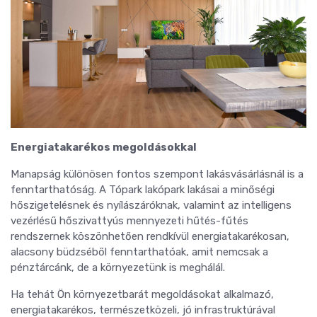
Energiatakarékos megoldásokkal
Manapság különösen fontos szempont lakásvásárlásnál is a
fenntarthatóság. A Tópark lakópark lakásai a minőségi
hőszigetelésnek és nyílászáróknak, valamint az intelligens
vezérlésű hőszivattyús mennyezeti hűtés-fűtés
rendszernek köszönhetően rendkívül energiatakarékosan,
alacsony büdzséből fenntarthatóak, amit nemcsak a
pénztárcánk, de a környezetünk is meghálál.
Ha tehát Ön környezetbarát megoldásokat alkalmazó,
energiatakarékos, természetközeli, jó infrastruktúrával