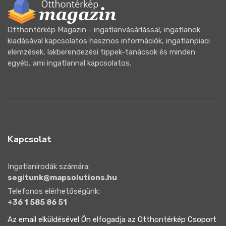
Otthontérkép Magazin - ingatlanvásárlással, ingatlanok
kiadásával kapcsolatos hasznos információk, ingatlanpiaci
elemzések, lakberendezési tippek-tanácsok és minden
egyéb, ami ingatlannal kapcsolatos.
Kapcsolat
Ingatlanirodák számára:
segitunk@mapsolutions.hu
Telefonos elérhetőségünk:
+36 1 585 86 51
Az email elküldésével Ön elfogadja az Otthontérkép Csoport