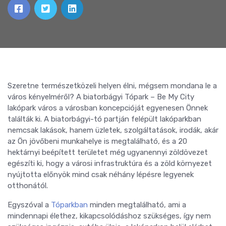
Szeretne természetközeli helyen élni, mégsem mondana le a
város kényelméről? A biatorbágyi Tópark – Be My City
lakópark város a városban koncepcióját egyenesen Önnek
találták ki. A biatorbágyi-tó partján felépült lakóparkban
nemcsak lakások, hanem üzletek, szolgáltatások, irodák, akár
az Ön jövőbeni munkahelye is megtalálható, és a 20
hektárnyi beépített területet még ugyanennyi zöldövezet
egészíti ki, hogy a városi infrastruktúra és a zöld környezet
nyújtotta előnyök mind csak néhány lépésre legyenek
otthonától.
Egyszóval a
Tóparkban
minden megtalálható, ami a
mindennapi élethez, kikapcsolódáshoz szükséges, így nem