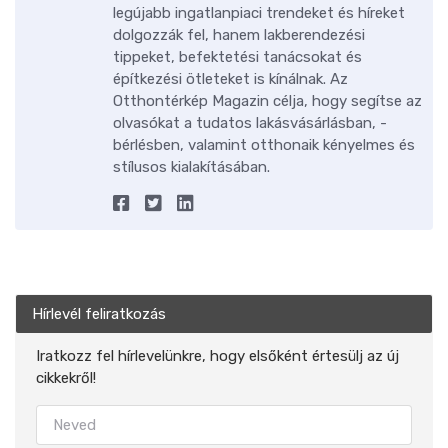
legújabb ingatlanpiaci trendeket és híreket
dolgozzák fel, hanem lakberendezési
tippeket, befektetési tanácsokat és
építkezési ötleteket is kínálnak. Az
Otthontérkép Magazin célja, hogy segítse az
olvasókat a tudatos lakásvásárlásban, -
bérlésben, valamint otthonaik kényelmes és
stílusos kialakításában.
Hírlevél feliratkozás
Iratkozz fel hírlevelünkre, hogy elsőként értesülj az új
cikkekről!