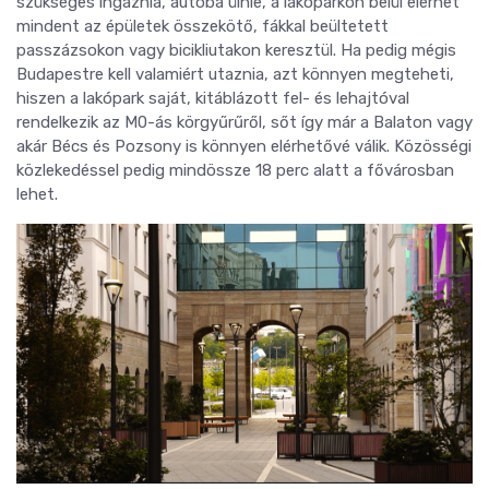
szükséges ingáznia, autóba ülnie, a lakóparkon belül elérhet
mindent az épületek összekötő, fákkal beültetett
passzázsokon vagy bicikliutakon keresztül. Ha pedig mégis
Budapestre kell valamiért utaznia, azt könnyen megteheti,
hiszen a lakópark saját, kitáblázott fel- és lehajtóval
rendelkezik az M0-ás körgyűrűről, sőt így már a Balaton vagy
akár Bécs és Pozsony is könnyen elérhetővé válik. Közösségi
közlekedéssel pedig mindössze 18 perc alatt a fővárosban
lehet.