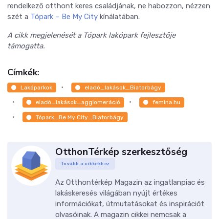
rendelkező otthont keres családjának, ne habozzon, nézzen
szét a
Tópark – Be My City
kínálatában.
A cikk megjelenését a Tópark lakópark fejlesztője
támogatta.
Címkék:
Lakóparkok
eladó_lakások_Biatorbágy
eladó_lakások_agglomeráció
femina.hu
Tópark_Be My City_Biatorbágy
OtthonTérkép szerkesztőség
Tovább a cikkekhez
Az Otthontérkép Magazin az ingatlanpiac és
lakáskeresés világában nyújt értékes
információkat, útmutatásokat és inspirációt
olvasóinak. A magazin cikkei nemcsak a