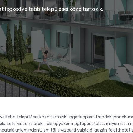
rt legkedveltebb települései közé tartozik.
veltebb települései közé tartozik. Ingatlanpiaci trendek jönnek-m
k, Lelle viszont örök - aki egyszer megtapasztalta, milyen itt a n
megtalálunk mindent, amitől a vízparti vakáció igazán felejthetet