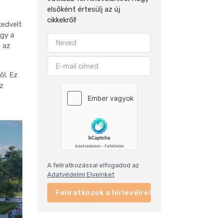
elsőként értesülj az új
cikkekről!
kedvelt
agy a
t az
ől. Ez
z
A feliratkozással elfogadod az
Adatvédelmi Elveinket
Feliratkozok a hírlevélre!