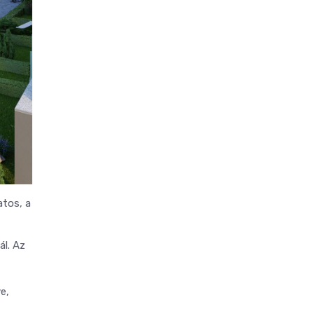
atos, a
ál. Az
e,