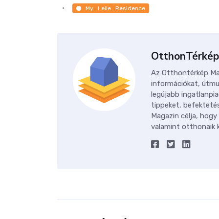
My_Lelle_Residence
OtthonTérkép
Az Otthontérkép Mag
információkat, útmu
legújabb ingatlanpia
tippeket, befektetés
Magazin célja, hogy
valamint otthonaik k