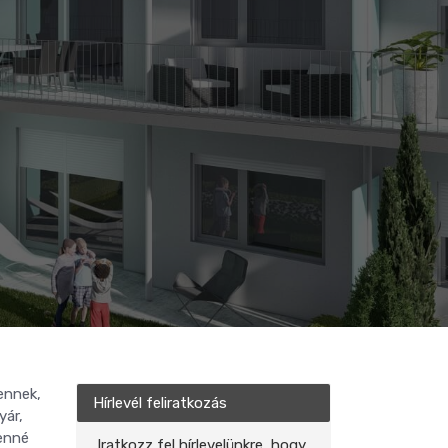
ennek,
Hírlevél feliratkozás
yár,
lenné
Iratkozz fel hírlevelünkre, hogy