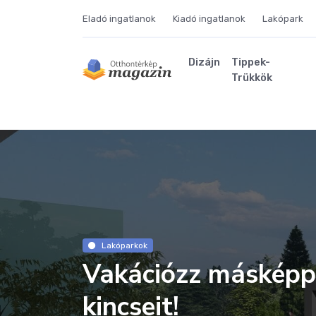
Eladó ingatlanok
Kiadó ingatlanok
Lakópark
Dizájn
Tippek-
Trükkök
Lakóparkok
Vakációzz másképp: 
kincseit!