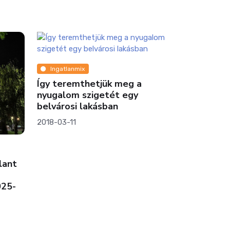
x
thetjük meg a
szigetét egy
lakásban
Pénz
Te is a Facebookon hirdetsz
ingatlant? Lehet, hogy már
nem sokáig!
2022-07-18