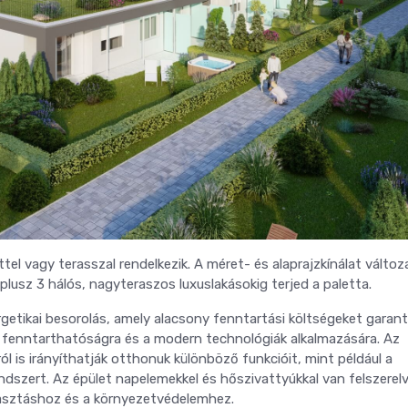
el vagy terasszal rendelkezik. A méret- és alaprajzkínálat változ
lusz 3 hálós, nagyteraszos luxuslakásokig terjed a paletta.
getikai besorolás, amely alacsony fenntartási költségeket garant
a fenntarthatóságra és a modern technológiák alkalmazására. Az
l is irányíthatják otthonuk különböző funkcióit, mint például a
ndszert. Az épület napelemekkel és hőszivattyúkkal van felszerelv
asztáshoz és a környezetvédelemhez.