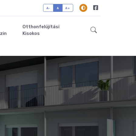
A-
A
A+
Otthonfelújítási
zin
Kisokos