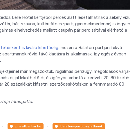
dos Lelle Hotel kertjéből percek alatt lesétálhatnak a sekély viz
zótér, bár, szauna, kültéri fitneszpark, gyermekmedence) is ingye
ugalmas elhelyezkedés mellett csupán pár perc sétával elérhető a
tetésként is kiváló lehetőség
, hiszen a Balaton partján fekvő
 apartmanok rövid távú kiadásra is alkalmasak, így egész évben
.
ojektjeinél már megszoktuk, rugalmas pénzügyi megoldások várják
ációs díjjal leköthetőek, és igénybe vehető a kedvelt 20-80 fizetés
lár 20 százalékát kifizetni szerződéskötéskor, a fennmaradó 80
sztője támogatta.
privatbankar.hu
Balaton-parti_ingatlanok