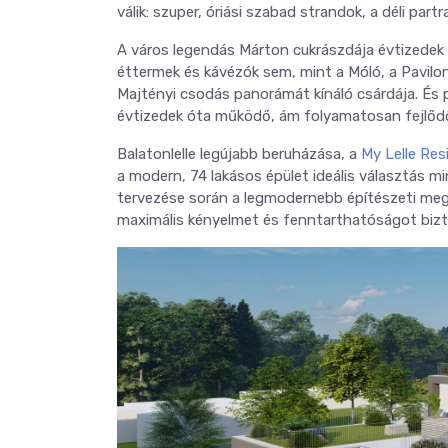
válik: szuper, óriási szabad strandok, a déli partr
A város legendás Márton cukrászdája évtizedek 
éttermek és kávézók sem, mint a Móló, a Pavilon
Majtényi csodás panorámát kínáló csárdája. És pe
évtizedek óta működő, ám folyamatosan fejlődő
Balatonlelle legújabb beruházása, a
My Lelle Res
a modern, 74 lakásos épület ideális választás 
tervezése során a legmodernebb építészeti meg
maximális kényelmet és fenntarthatóságot bizt