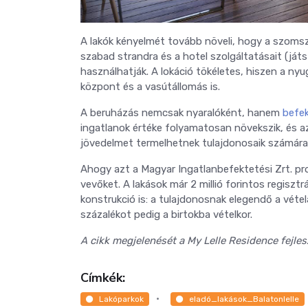
A lakók kényelmét tovább növeli, hogy a szomszé
szabad strandra és a hotel szolgáltatásait (játs
használhatják. A lokáció tökéletes, hiszen a ny
központ és a vasútállomás is.
A beruházás nemcsak nyaralóként, hanem
befek
ingatlanok értéke folyamatosan növekszik, és az
jövedelmet termelhetnek tulajdonosaik számára
Ahogy azt a Magyar Ingatlanbefektetési Zrt. pr
vevőket. A lakások már 2 millió forintos regisztr
konstrukció is: a tulajdonosnak elegendő a véte
százalékot pedig a birtokba vételkor.
A cikk megjelenését a My Lelle Residence fejle
Címkék:
Lakóparkok
eladó_lakások_Balatonlelle