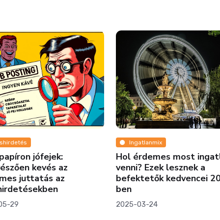
Ingatlanmi
Így terem
nyugalom 
belvárosi 
2018-03-11
Ingatlanmix
Hol érdemes most ingatlant
venni? Ezek lesznek a
befektetők kedvencei 2025-
ben
2025-03-24