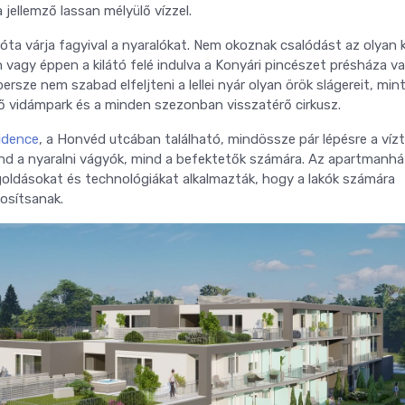
a jellemző lassan mélyülő vízzel.
óta várja fagyival a nyaralókat. Nem okoznak csalódást az olyan 
 vagy éppen a kilátó felé indulva a Konyári pincészet présháza v
rsze nem szabad elfeljteni a lellei nyár olyan örök slágereit, min
 vidámpark és a minden szezonban visszatérő cirkusz.
idence
, a Honvéd utcában található, mindössze pár lépésre a vízt
mind a nyaralni vágyók, mind a befektetők számára. Az apartmanhá
oldásokat és technológiákat alkalmazták, hogy a lakók számára
osítsanak.