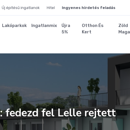
Új építésű ingatlanok
Hitel
Ingyenes hirdetés feladás
Lakóparkok
Ingatlanmix
Újra
Otthon És
Zöld
5%
Kert
Maga
fedezd fel Lelle rejtett