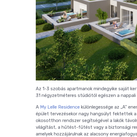
Az 1-3 szobás apartmanok mindegyike saját kertt
31 négyzetméteres stúdiótól egészen a nappali p
A
My Lelle Residence
különlegessége az „A” ener
épület tervezésekor nagy hangsúlyt fektettek 
okosotthon rendszer segítségével a lakók távolró
világítást, a hűtést-fűtést vagy a biztonsági re
amelyek hozzájárulnak az alacsony energiafogy