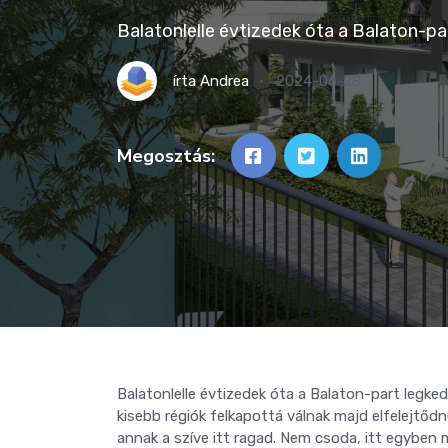
Balatonlelle évtizedek óta a Balaton-pa
írta
Andrea
2024-06-28
Megosztás:
Balatonlelle évtizedek óta a Balaton-part legked
kisebb régiók felkapottá válnak majd elfelejtődne
annak a szíve itt ragad. Nem csoda, itt egyben 