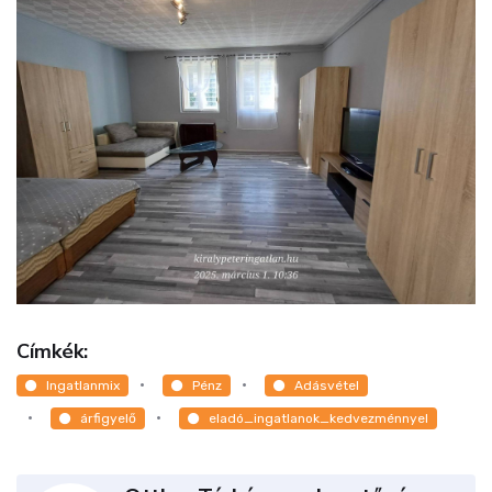
Címkék:
Ingatlanmix
Pénz
Adásvétel
árfigyelő
eladó_ingatlanok_kedvezménnyel