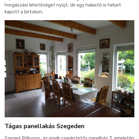
horgászási lehetőséget nyújt, de egy halastó is helyet
kapott a birtokon.
Tágas panellakás Szegeden
Szeged Rókuson, az egyik cseréptetős panelház 3. emeletén