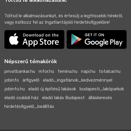
Töltsd le alkalmazásunkat, és értesülj a legfrissebb hírekről,
vagy iratkozz fel az Ingatlantájoló hirdetésfigyelőire!
Népszerű témakörök
privatbankar.hu
mfor.hu
femina.hu
napi.hu
totalcar.hu
jobinfo
árfigyelő
eladó_ingatlanok_kedvezménnyel
jobinfo.hu
eladó új építésű lakások
budapesti_lakóparkok
eladó családi ház
eladó lakás Budapest
álláskeresés
hirdetésfigyelő_beállítás