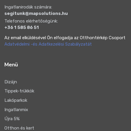
Ingatlanirodák számára:
segitunk@mapsolutions.hu
Telefonos elérhetőségünk:
+36 1 585 86 51
Az email elküldésével Ön elfogadja az Otthontérkép Csoport
Adatvédelmi -és Adatkezelési Szabályzatát
Menü
Dizájn
Tippek-trükkök
Lakóparkok
Ingatlanmix
Újra 5%
Otthon és kert