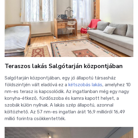
Teraszos lakás Salgótarján központjában
Salgótarján központjában, egy jó állapotú társasház
földszintjén vált eladóvá ez a
kétszobás lakás
, amelyhez 10
nm-es terasz is kapcsolódik. Az ingatlanban még egy nagy
konyha-étkező, fürdőszoba és kamra kapott helyet, a
szobák külön nyílnak. A lakás szép állapotú, azonnal
költözhető. Az 57 nm-es ingatlan árát 16,9 millióról 16,49
millió forintra csökkentették.