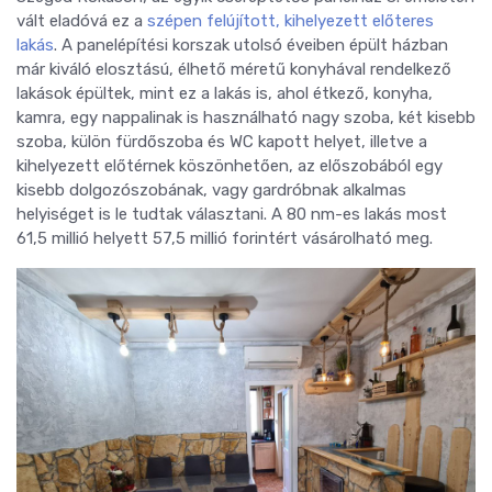
vált eladóvá ez a
szépen felújított, kihelyezett előteres
lakás
. A panelépítési korszak utolsó éveiben épült házban
már kiváló elosztású, élhető méretű konyhával rendelkező
lakások épültek, mint ez a lakás is, ahol étkező, konyha,
kamra, egy nappalinak is használható nagy szoba, két kisebb
szoba, külön fürdőszoba és WC kapott helyet, illetve a
kihelyezett előtérnek köszönhetően, az előszobából egy
kisebb dolgozószobának, vagy gardróbnak alkalmas
helyiséget is le tudtak választani. A 80 nm-es lakás most
61,5 millió helyett 57,5 millió forintért vásárolható meg.