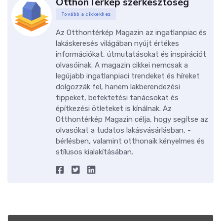
OtthonTérkép szerkesztőség
Tovább a cikkekhez
Az Otthontérkép Magazin az ingatlanpiac és
lakáskeresés világában nyújt értékes
információkat, útmutatásokat és inspirációt
olvasóinak. A magazin cikkei nemcsak a
legújabb ingatlanpiaci trendeket és híreket
dolgozzák fel, hanem lakberendezési
tippeket, befektetési tanácsokat és
építkezési ötleteket is kínálnak. Az
Otthontérkép Magazin célja, hogy segítse az
olvasókat a tudatos lakásvásárlásban, -
bérlésben, valamint otthonaik kényelmes és
stílusos kialakításában.