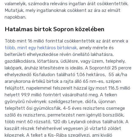
valamelyik, számodra releváns ingatlan árát csökkentették.
Mutatjuk, mely ingatlanoknak csökkent az ára az elmúlt
napokban.
Hatalmas birtok Sopron közelében
Több mint 16 millió forinttal csökkentették az árát ennek a
több, mint egy hektáros birtoknak
, amely mérete és
belterületi elhelyezkedése révén önellátó lakhatásra,
gazdálkodásra, lótartásra, üdülésre, vagy üzem, telephely,
lakópark, áruház létesítésére is ideális. A Soprontól 25 percre
elhelyezkedő Kisfaludon található 1,06 hektáros, 55 ak/ha
aranykorona értékű birtok a rajta álló 65 nm-es, szépen
felújított, napelemmel felszerelt házzal így most 116,5 millió
helyett 99,9 millió forintért vásárolható meg. A telken
gyönyörű növények: szelidgesztenye, diófa, újonnan
telepített ősi gyümölcsfák, 4-5 éves rezisztens csemege
szőlő és rezisztens, permetezést nem igénylő borszőlők,
több mint 60 rózsatő, 120 db Leylandi cédrus találhatók. A
kaszált részek fehérherével vegyesen jó víztartó zöldet
képeznek. A telket a Kis-Rába szegélyezi, ami kiváló