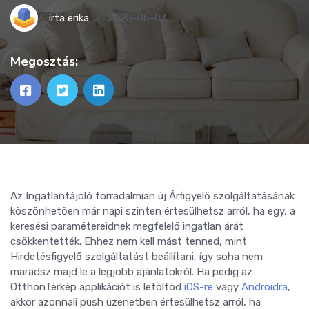
írta
erika
2025-05-03
Megosztás:
Az Ingatlantájoló forradalmian új Árfigyelő szolgáltatásának
köszönhetően már napi szinten értesülhetsz arról, ha egy, a
keresési paramétereidnek megfelelő ingatlan árát
csökkentették. Ehhez nem kell mást tenned, mint
Hirdetésfigyelő szolgáltatást beállítani, így soha nem
maradsz majd le a legjobb ajánlatokról. Ha pedig az
OtthonTérkép applikációt is letöltöd
iOS-re
vagy
Androidra
,
akkor azonnali push üzenetben értesülhetsz arról, ha