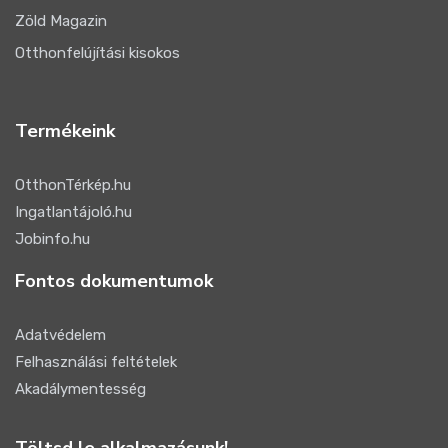
Zöld Magazin
Otthonfelújítási kisokos
Termékeink
OtthonTérkép.hu
Ingatlantájoló.hu
Jobinfo.hu
Fontos dokumentumok
Adatvédelem
Felhasználási feltételek
Akadálymentesség
Töltsd le alkalmazásunk!