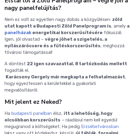
Elstartol a Zöld Panelprogram – végre jön a
nagy panelfelújítás?
Nem ez volt az egyetlen nagy dobás a közgyűlésen:
zöld
utat kapott a Budapesti Zöld Panelprogram is
, amely
a
panelházak
energetikai korszerűsítésére
fókuszál.
Igen, jól olvastad –
végre jöhet a szigetelés, a
nyílászárócsere és a fűtéskorszerűsítés
, méghozzá
fővárosi támogatással!
A döntést
22 igen szavazattal, 8 tartózkodás mellett
fogadták el.
️
Karácsony Gergely már megkapta a felhatalmazást
,
hogy egyeztessen a kerületekkel a gyakorlati
megvalósításról.
Mit jelent ez Neked?
Ha
budapesti panelban
élsz,
itt a lehetőség, hogy
olcsóbban korszerűsíts
– ráadásul nem kell egyedül
megugranod a költségeket. Ha pedig
Erzsébetvárosban
laksz vagy ott közlekedsz, készülj:
új táblák, forgalmi