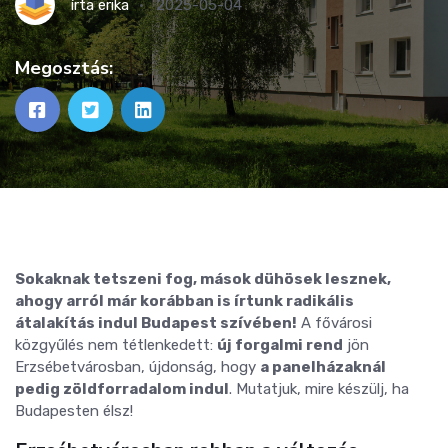
írta
erika
2025-05-04
Megosztás:
Sokaknak tetszeni fog, mások dühösek lesznek,
ahogy arról már korábban is írtunk radikális
átalakítás indul Budapest szívében!
A fővárosi
közgyűlés nem tétlenkedett:
új forgalmi rend
jön
Erzsébetvárosban, újdonság, hogy
a panelházaknál
pedig
zöldforradalom indul
. Mutatjuk, mire készülj, ha
Budapesten élsz!