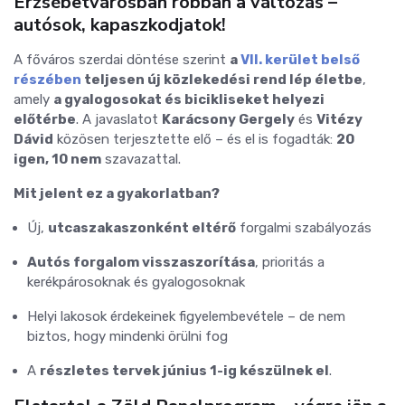
Erzsébetvárosban robban a változás –
autósok, kapaszkodjatok!
A főváros szerdai döntése szerint
a
VII. kerület belső
részében
teljesen új közlekedési rend lép életbe
,
amely
a gyalogosokat és bicikliseket helyezi
előtérbe
. A javaslatot
Karácsony Gergely
és
Vitézy
Dávid
közösen terjesztette elő – és el is fogadták:
20
igen, 10 nem
szavazattal.
Mit jelent ez a gyakorlatban?
Új,
utcaszakaszonként eltérő
forgalmi szabályozás
Autós forgalom visszaszorítása
, prioritás a
kerékpárosoknak és gyalogosoknak
Helyi lakosok érdekeinek figyelembevétele – de nem
biztos, hogy mindenki örülni fog
A
részletes tervek június 1-ig készülnek el
.