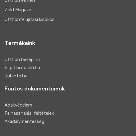
Otthon és kert
Zöld Magazin
Otthonfelújítási kisokos
Termékeink
OtthonTérkép.hu
Ingatlantájoló.hu
Jobinfo.hu
Fontos dokumentumok
Adatvédelem
Felhasználási feltételek
Akadálymentesség