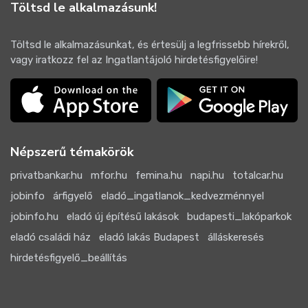
Töltsd le alkalmazásunk!
Töltsd le alkalmazásunkat, és értesülj a legfrissebb hírekről,
vagy iratkozz fel az Ingatlantájoló hirdetésfigyelőire!
Népszerű témakörök
privatbankar.hu
mfor.hu
femina.hu
napi.hu
totalcar.hu
jobinfo
árfigyelő
eladó_ingatlanok_kedvezménnyel
jobinfo.hu
eladó új építésű lakások
budapesti_lakóparkok
eladó családi ház
eladó lakás Budapest
álláskeresés
hirdetésfigyelő_beállítás