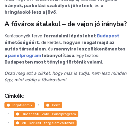
irányok, parkolási szabályok jöhetnek
, és
a
bringásoké lesz a jövő
.
A főváros átalakul – de vajon jó irányba?
Karácsonyék terve
forradalmi lépés lehet
Budapest
élhetőségéért
, de kérdés,
hogyan reagál majd az
autós társadalom
, és
mennyire lesz zökkenőmentes
a
panelprogram
lebonyolítása
. Egy biztos:
Budapesten most tényleg történik valami
.
Oszd meg ezt a cikket, hogy más is tudja: nem lesz minden
úgy, mint eddig a fővárosban!
Címkék:
Ingatlanmix
Pénz
Budapesti_Zöld_Panelprogram
VII._kerület_forgalomváltozás