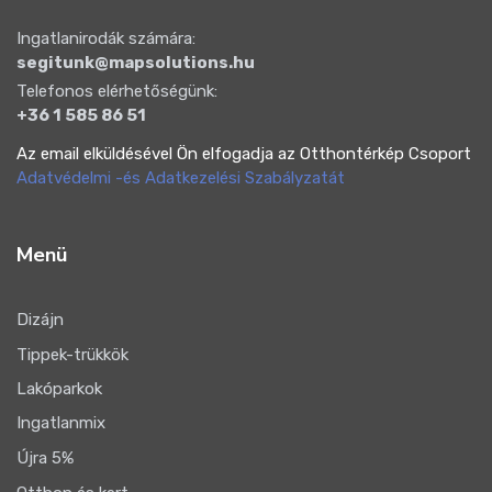
Ingatlanirodák számára:
segitunk@mapsolutions.hu
Telefonos elérhetőségünk:
+36 1 585 86 51
Az email elküldésével Ön elfogadja az Otthontérkép Csoport
Adatvédelmi -és Adatkezelési Szabályzatát
Menü
Dizájn
Tippek-trükkök
Lakóparkok
Ingatlanmix
Újra 5%