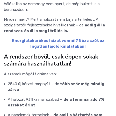
hálózatba az nemhogy nem nyert, de még bukott is a
beruházáson.
Mindez miért? Mert a hálózat nem bírja a terhelést. A
szolgáltatók fejlesztésekre hivatkoznak – de
addig áll a
rendszer, és áll a megtérülés is.
Energiatakarékos házat vennél? Nézz szét az
Ingatlantájoló kínálatában!
A rendszer bővül, csak éppen sokak
számára használhatatlan!
A számok mögött dráma van:
2540 új körzet megnyílt – de
több száz még mindig
zárva
A hálózat 93%-a már szabad –
de a fennmaradó 7%
ezreket érint
A napelemek termelnek –
de amit a háztartás nem