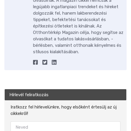
olvasóinak. A magazin cikkei nemcsak a
legújabb ingatlanpiaci trendeket és híreket
dolgozzák fel, hanem lakberendezési
tippeket, befektetési tanácsokat és
építkezési ötleteket is kínálnak. Az
Otthontérkép Magazin célja, hogy segítse az
olvasókat a tudatos lakásvásárlásban, -
bérlésben, valamint otthonaik kényelmes és
stílusos kialakításában.
Hírlevél feliratkozás
Iratkozz fel hírlevelünkre, hogy elsőként értesülj az új
cikkekről!