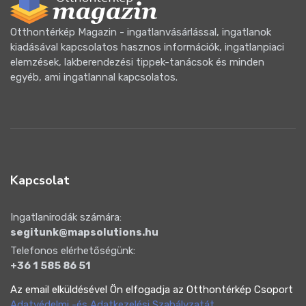
Otthontérkép Magazin - ingatlanvásárlással, ingatlanok
kiadásával kapcsolatos hasznos információk, ingatlanpiaci
elemzések, lakberendezési tippek-tanácsok és minden
egyéb, ami ingatlannal kapcsolatos.
Kapcsolat
Ingatlanirodák számára:
segitunk@mapsolutions.hu
Telefonos elérhetőségünk:
+36 1 585 86 51
Az email elküldésével Ön elfogadja az Otthontérkép Csoport
Adatvédelmi -és Adatkezelési Szabályzatát