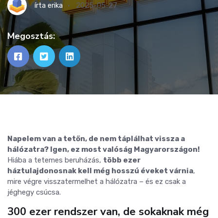
írta
erika
2025-05-27
Megosztás:
Napelem van a tetőn, de nem táplálhat vissza a
hálózatra? Igen, ez most valóság Magyarországon!
Hiába a tetemes beruházás,
több ezer
háztulajdonosnak kell még hosszú éveket várnia
,
mire végre visszatermelhet a hálózatra – és ez csak a
jéghegy csúcsa.
300 ezer rendszer van, de sokaknak még