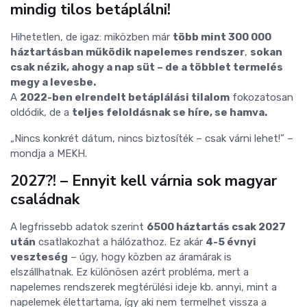
mindig tilos betáplálni!
Hihetetlen, de igaz: miközben már
több mint 300 000
háztartásban működik napelemes rendszer
,
sokan
csak nézik, ahogy a nap süt – de a többlet termelés
megy a levesbe.
A
2022-ben elrendelt betáplálási tilalom
fokozatosan
oldódik, de a
teljes feloldásnak se híre, se hamva.
„Nincs konkrét dátum, nincs biztosíték – csak várni lehet!” –
mondja a MEKH.
2027?! – Ennyit kell várnia sok magyar
családnak
A legfrissebb adatok szerint
6500 háztartás csak 2027
után
csatlakozhat a hálózathoz. Ez akár
4-5 évnyi
veszteség
– úgy, hogy közben az áramárak is
elszállhatnak. Ez különösen azért probléma, mert a
napelemes rendszerek megtérülési ideje kb. annyi, mint a
napelemek élettartama, így aki nem termelhet vissza a