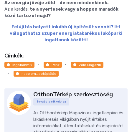
Az energia jövője zöld – de nem mindenkinek.
Az a kérdés:
te a nyertesek vagy a hoppon maradók
közé tartozol majd?
Felújítás helyett inkább új építésűt vennél? Itt
válogathatsz szuper energiatakarékos lakóparki
ingatlanok között!
Címkék:
Ingatlanmix
Pénz
Zöld Magazin
napelem_betáplálás
OtthonTérkép szerkesztőség
Tovább a cikkekhez
Az Otthontérkép Magazin az ingatlanpiac és
lakáskeresés világában nyújt értékes
információkat, útmutatásokat és inspirációt