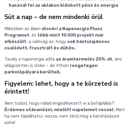
használ fel az ablakon kidobott pénz és energia
Süt a nap – de nem mindenki örül
Miközben az állam
dicséri a Napenergia Plusz
Programot
, és
több mint 10 000 projekt már
elkészült
, a valóság az, hogy
sok háztulajdonos
csalódott, frusztrált és dühös.
Tavaly a napenergia adta
az áramtermelés 25%-át
, ami
világszinten is óriási – de itthon
rengetegen
parkolópályára kerültek.
Figyelem: lehet, hogy a te körzeted is
érintett!
Nem tudod, hogy nálad engedélyezett-e a betáplálás?
Érdemes utánanézni, mielőtt napelemet veszel.
Mert
ha nem táplálhatsz vissza, nem térül meg a beruházásod
soha!