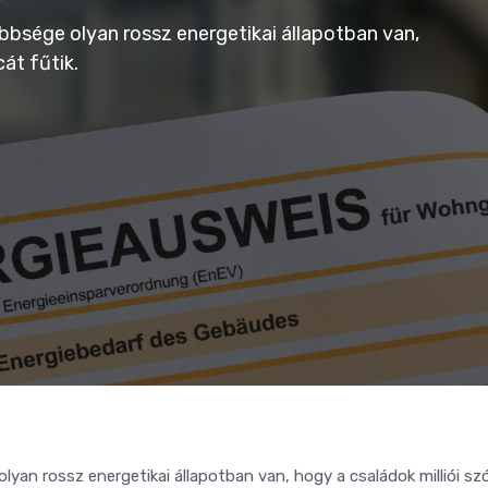
öbbsége olyan rossz energetikai állapotban van,
cát fűtik.
lyan rossz energetikai állapotban van, hogy a családok milliói sz