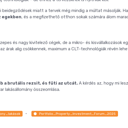
égi beidegződések miatt a tervek még mindig a múltat másolják. Ha
z egekben
, és a megfizethető otthon sokak számára álom marad
zepes és nagy kivitelező cégek, de a mikro- és kisvállalkozások e
kül az árak alig csökkennek, maximum a CLT-technológiák révén leh
 a brutális rezsit, és fűti az utcát.
A kérdés az, hogy mi les
ar lakásállomány összeomlása.
ony_lakások
Portfolio_Property_Investment_Forum_2025