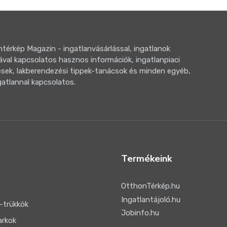
térkép Magazin - ingatlanvásárlással, ingatlanok
ával kapcsolatos hasznos információk, ingatlanpiaci
sek, lakberendezési tippek-tanácsok és minden egyéb,
gatlannal kapcsolatos.
Termékeink
OtthonTérkép.hu
Ingatlantájoló.hu
-trükkök
Jobinfo.hu
arkok