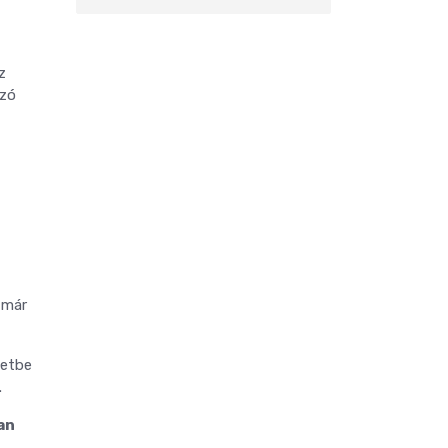
z
ozó
már
zetbe
.
an