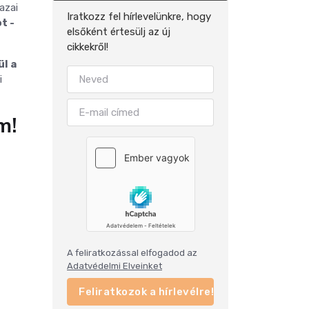
azai
Iratkozz fel hírlevelünkre, hogy
t -
elsőként értesülj az új
cikkekről!
l a
i
m!
A feliratkozással elfogadod az
Adatvédelmi Elveinket
Feliratkozok a hírlevélre!