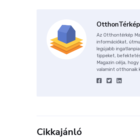
OtthonTérkép
Az Otthontérkép Mag
információkat, útmu
legújabb ingatlanpia
tippeket, befektetés
Magazin célja, hogy
valamint otthonaik k
Cikkajánló