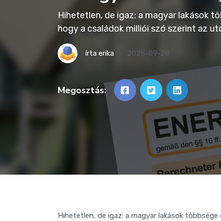
Hihetetlen, de igaz: a magyar lakások t
hogy a családok milliói szó szerint az ut
írta
erika
2025-09-28
Megosztás:
Hihetetlen, de igaz: a magyar lakások többsége o