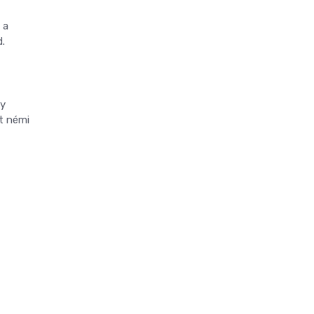
 a
.
gy
et némi
z