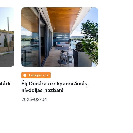
k
Pénz
 örökpanorámás,
Vészesen közeleg a határidő:
ázban!
Milliárdos támogatásokat
oszt a kormány zöldenergia
beruházásokra!
2024-12-27