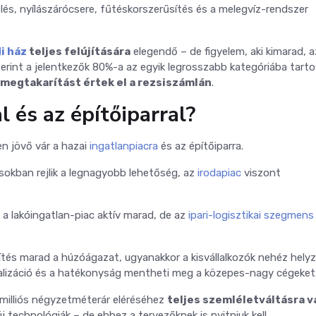
lés, nyílászárócsere, fűtéskorszerűsítés és a melegvíz-rendszer
i ház
teljes felújítására
elegendő – de figyelem, aki kimarad, a
erint a jelentkezők 80%-a az egyik legrosszabb kategóriába tart
megtakarítást értek el a rezsiszámlán
.
l és az építőiparral?
en jövő vár a hazai
ingatlanpiacra
és az építőiparra.
ásokban rejlik a legnagyobb lehetőség, az
irodapiac
viszont
a lakóingatlan-piac aktív marad, de az
ipari-logisztikai szegmens
tés marad a húzóágazat, ugyanakkor a kisvállalkozók nehéz hely
gitalizáció és a hatékonyság mentheti meg a közepes-nagy cégeket
milliós négyzetméterár eléréséhez
teljes szemléletváltásra v
új technológiák – de ehhez a tervezőknek is nyitniuk kell.