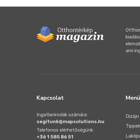
Otthon
kiadás
elemzé
ami in
Kapcsolat
Menü
Ingatlanirodák számára:
Dizájn
segitunk@mapsolutions.hu
Tippek
Telefonos elérhetőségünk:
Lakóp
+36 1 585 86 51