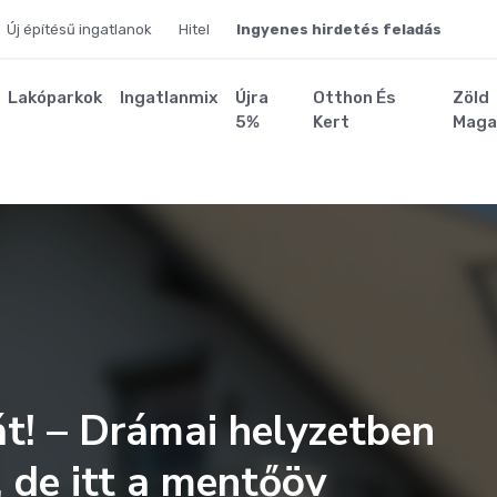
Új építésű ingatlanok
Hitel
Ingyenes hirdetés feladás
Lakóparkok
Ingatlanmix
Újra
Otthon És
Zöld
5%
Kert
Maga
cát! – Drámai helyzetben
 de itt a mentőöv