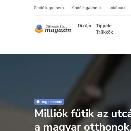
Eladó ingatlanok
Kiadó ingatlanok
Lakópark
Dizájn
Tippek-
Trükkök
Ingatlanmix
Milliók fűtik az ut
a magyar otthonok,