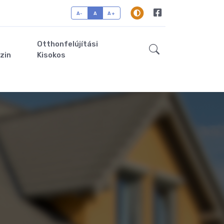
A-
A
A+
Otthonfelújítási
zin
Kisokos