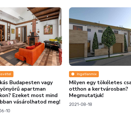
Ingatlanmix
Lakóparko
gy
Milyen egy tökéletes családi
Élj Dunára
otthon a kertvárosban?
nívódíjas h
mind
Megmutatjuk!
2023-02-04
 meg!
2021-08-18