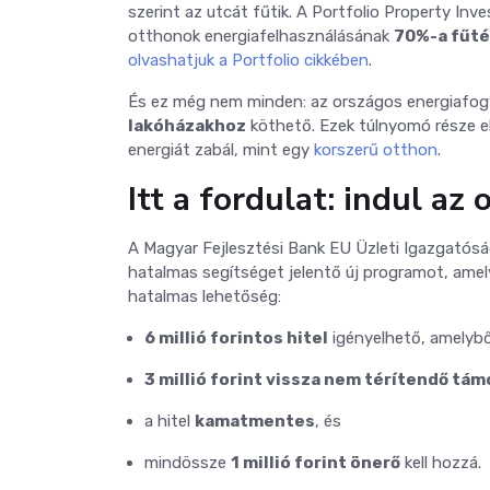
szerint az utcát fűtik. A Portfolio Property I
otthonok energiafelhasználásának
70%-a fűté
olvashatjuk a Portfolio cikkében
.
És ez még nem minden: az országos energiafo
lakóházakhoz
köthető. Ezek túlnyomó része e
energiát zabál, mint egy
korszerű otthon
.
Itt a fordulat: indul az
A Magyar Fejlesztési Bank EU Üzleti Igazgatós
hatalmas segítséget jelentő új programot, amely
hatalmas lehetőség:
6 millió forintos hitel
igényelhető, amelybő
3 millió forint vissza nem térítendő tá
a hitel
kamatmentes
, és
mindössze
1 millió forint önerő
kell hozzá.