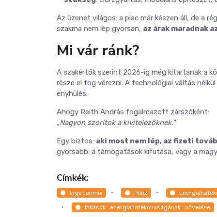
Az üzenet világos: a piac már készen áll, de a r
szakma nem lép gyorsan,
az árak maradnak a
Mi vár ránk?
A szakértők szerint 2026-ig még kitartanak a kö
része el fog vérezni. A technológiai váltás nél
enyhülés.
Ahogy Reith András fogalmazott zárszóként:
„Nagyon szorítok a kivitelezőknek.”
Egy biztos:
aki most nem lép, az fizeti tovább
gyorsabb: a támogatások kifutása, vagy a magy
Címkék:
Ingatlanmix
Pénz
energiahaték
lakások_energiahatékonyságának_növelése