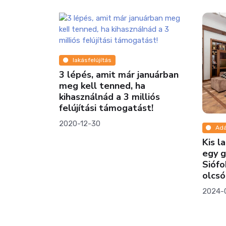
ásfelújítás
és, amit már januárban
ell tenned, ha
ználnád a 3 milliós
ítási támogatást!
12-30
Adásvétel
Kis lakás Budapesten va
egy gyönyörű apartman
Siófokon? Ezeket most 
olcsóbban vásárolhatod
2024-06-10