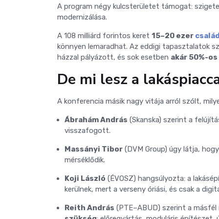
A program négy kulcsterületet támogat: szigete
modernizálása.
A 108 milliárd forintos keret
15–20 ezer
család
könnyen lemaradhat. Az eddigi tapasztalatok sz
házzal pályázott, és sok esetben
akár 50%-os 
De mi lesz a lakáspiacca
A konferencia másik nagy vitája arról szólt, mily
Ábrahám András
(Skanska) szerint a felújít
visszafogott.
Massányi Tibor
(DVM Group) úgy látja, hogy 
mérséklődik.
Koji László
(ÉVOSZ) hangsúlyozta: a lakásépí
kerülnek, mert a verseny óriási, és csak a di
Reith András
(PTE–ABUD) szerint a másfél 
szükség
: előregyártás, moduláris építészet, 