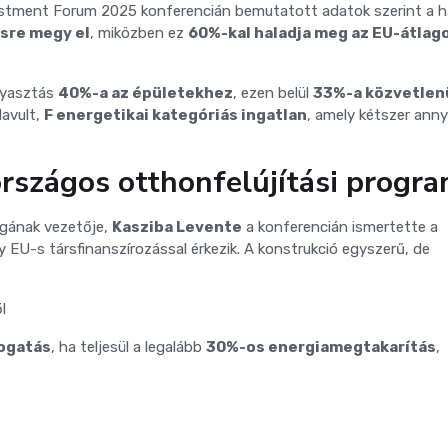
nvestment Forum 2025 konferencián bemutatott adatok szerint a h
sre megy el
, miközben ez
60%-kal haladja meg az EU-átlago
gyasztás
40%-a az épületekhez
, ezen belül
33%-a közvetlenü
lavult,
F energetikai kategóriás ingatlan
, amely kétszer anny
 országos otthonfelújítási progra
ágának vezetője,
Kasziba Levente
a konferencián ismertette a
 EU-s társfinanszírozással érkezik. A konstrukció egyszerű, de
l
mogatás
, ha teljesül a legalább
30%-os energiamegtakarítás
,