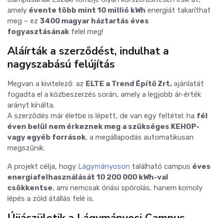
amely
évente több mint 10 millió kWh
energiát takaríthat
meg – ez
3400 magyar háztartás éves
fogyasztásának
felel meg!
️Aláírták a szerződést, indulhat a
nagyszabású felújítás
Megvan a kivitelező: az
ELTE a Trend Építő Zrt.
ajánlatát
fogadta el a közbeszerzés során, amely a legjobb ár-érték
arányt kínálta.
A szerződés már életbe is lépett, de van egy feltétel: ha
fél
éven belül nem érkeznek meg a szükséges KEHOP-
vagy egyéb források
, a megállapodás automatikusan
megszűnik.
A projekt célja, hogy
Lágymányoson
található campus
éves
energiafelhasználását 10 200 000 kWh-val
csökkentse
, ami nemcsak óriási spórolás, hanem komoly
lépés a zöld átállás felé is.
Újjászületik a Lágymányosi Campus