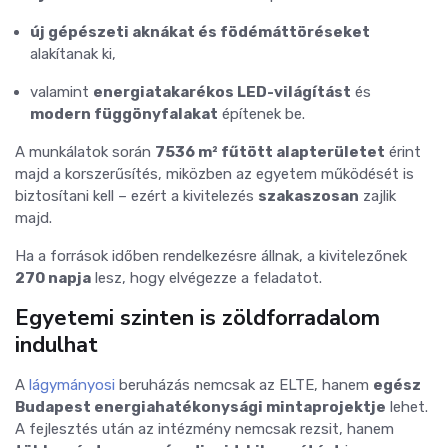
új gépészeti aknákat és födémáttöréseket
alakítanak ki,
valamint
energiatakarékos LED-világítást
és
modern függönyfalakat
építenek be.
A munkálatok során
7536 m² fűtött alapterületet
érint
majd a korszerűsítés, miközben az egyetem működését is
biztosítani kell – ezért a kivitelezés
szakaszosan
zajlik
majd.
Ha a források időben rendelkezésre állnak, a kivitelezőnek
270 napja
lesz, hogy elvégezze a feladatot.
Egyetemi szinten is zöldforradalom
indulhat
A
lágymányosi
beruházás nemcsak az ELTE, hanem
egész
Budapest energiahatékonysági mintaprojektje
lehet.
A fejlesztés után az intézmény nemcsak rezsit, hanem