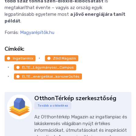
több száz tonna szén-dioxid-kibocsátást
is
megtakaríthat évente – vagyis az ország egyik
legpatinásabb egyeteme most
a jövő energiájára tanít
példát
.
Forrás:
Magyarépítők.hu
Címkék:
Ingatlanmix
Zöld Magazin
ELTE_Lágymányosi_Campus
ELTE_energetikai_korszerűsítés
OtthonTérkép szerkesztőség
Tovább a cikkekhez
Az Otthontérkép Magazin az ingatlanpiac és
lakáskeresés világában nyújt értékes
információkat, útmutatásokat és inspirációt