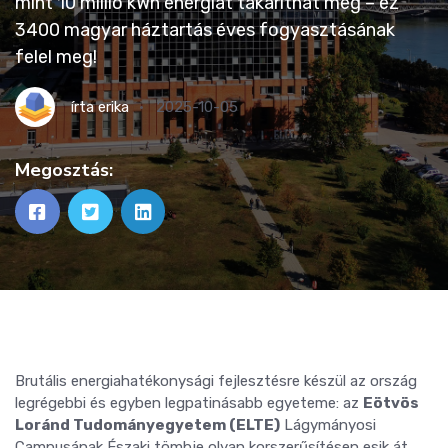
mint 10 millió kWh energiát takaríthat meg – ez
3400 magyar háztartás éves fogyasztásának
felel meg!
írta
erika
2025-10-05
Megosztás:
Brutális energiahatékonysági fejlesztésre készül az ország
legrégebbi és egyben legpatinásabb egyeteme: az
Eötvös
Loránd Tudományegyetem (ELTE)
Lágymányosi
Campusának Északi tömbje olyan korszerűsítésen esik át,