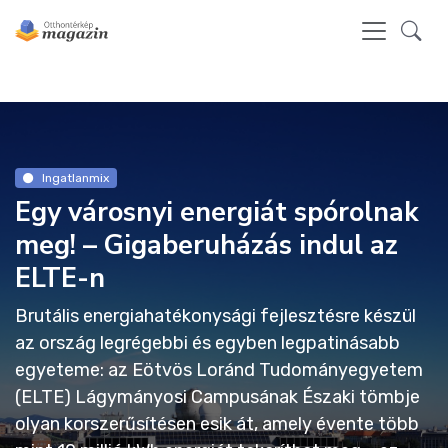
Ingatlanmix
Egy városnyi energiát spórolnak
meg! – Gigaberuházás indul az
ELTE-n
Brutális energiahatékonysági fejlesztésre készül
az ország legrégebbi és egyben legpatinásabb
egyeteme: az Eötvös Loránd Tudományegyetem
(ELTE) Lágymányosi Campusának Északi tömbje
olyan korszerűsítésen esik át, amely évente több