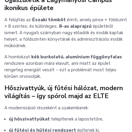
ikonikus épülete
A felújítás az
Északi tömböt
érinti, amely pince + földszint
+ 8 szintes, és különleges,
8-as alaprajzú
épületéről
ismert. A nyugati szárnyban nagy előadók és irodák kaptak
helyet, a földszinten könyvtárak és adminisztrációs irodák
működnek.
A homlokzat
kék burkolatú, alumínium függönyfalas
rendszere azonban mára elavult, ami miatt az épület
rengeteg energiát veszít – ezt a problémát most teljes
körűen orvosolják.
Hőszivattyúk, új fűtési hálózat, modern
világítás – így spórol majd az ELTE
A modernizáció részeként a szakemberek:
új hőszivattyúkat
telepítenek a lapostetőre,
új fűtési és hűtési rendszert
építenek ki,