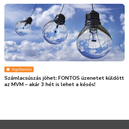
Ingat
A győr
munkav
néhány
tlanmix
acsúszás jöhet: FONTOS üzenetet küldött
 – akár 3 hét is lehet a késés!