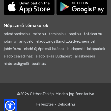
Népszerű témakörök
privatbankar.hu
mfor.hu
femina.hu
napi.hu
totalcar.hu
jobinfo
árfigyelő
eladó_ingatlanok_kedvezménnyel
jobinfo.hu
eladó új építésű lakások
budapesti_lakóparkok
eladó családi ház
eladó lakás Budapest
álláskeresés
hirdetésfigyelő_beállítás
©2026
OtthonTérkép
. Minden jog fenntartva
Fejlesztés - Delocal.hu