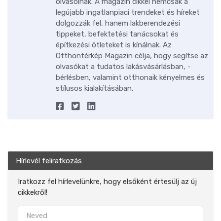
olvasóinak. A magazin cikkei nemcsak a
legújabb ingatlanpiaci trendeket és híreket
dolgozzák fel, hanem lakberendezési
tippeket, befektetési tanácsokat és
építkezési ötleteket is kínálnak. Az
Otthontérkép Magazin célja, hogy segítse az
olvasókat a tudatos lakásvásárlásban, -
bérlésben, valamint otthonaik kényelmes és
stílusos kialakításában.
Hírlevél feliratkozás
Iratkozz fel hírlevelünkre, hogy elsőként értesülj az új
cikkekről!