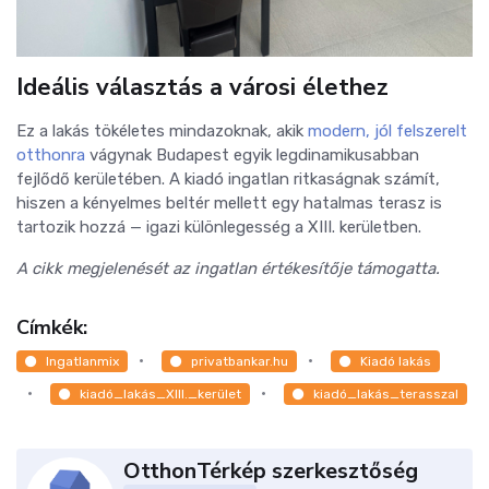
Ideális választás a városi élethez
Ez a lakás tökéletes mindazoknak, akik
modern, jól felszerelt
otthonra
vágynak Budapest egyik legdinamikusabban
fejlődő kerületében. A kiadó ingatlan ritkaságnak számít,
hiszen a kényelmes beltér mellett egy hatalmas terasz is
tartozik hozzá — igazi különlegesség a XIII. kerületben.
A cikk megjelenését az ingatlan értékesítője támogatta.
Címkék:
Ingatlanmix
privatbankar.hu
Kiadó lakás
kiadó_lakás_XIII._kerület
kiadó_lakás_terasszal
OtthonTérkép szerkesztőség