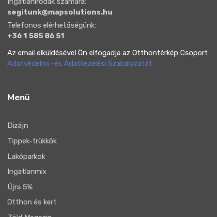
Ingatlanirodák számára:
segitunk@mapsolutions.hu
Telefonos elérhetőségünk:
+36 1 585 86 51
Az email elküldésével Ön elfogadja az Otthontérkép Csoport
Adatvédelmi -és Adatkezelési Szabályzatát
Menü
Dizájn
Tippek-trükkök
Lakóparkok
Ingatlanmix
Újra 5%
Otthon és kert