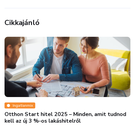
Cikkajánló
Ingatlanmix
Megéri a plusz egy félszoba? Nem feltétlenül.