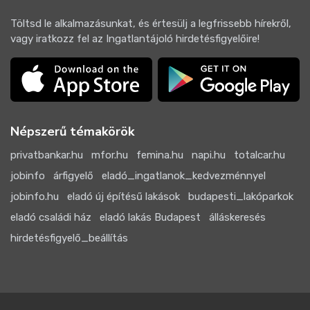
Töltsd le alkalmazásunkat, és értesülj a legfrissebb hírekről,
vagy iratkozz fel az Ingatlantájoló hirdetésfigyelőire!
Népszerű témakörök
privatbankar.hu
mfor.hu
femina.hu
napi.hu
totalcar.hu
jobinfo
árfigyelő
eladó_ingatlanok_kedvezménnyel
jobinfo.hu
eladó új építésű lakások
budapesti_lakóparkok
eladó családi ház
eladó lakás Budapest
álláskeresés
hirdetésfigyelő_beállítás