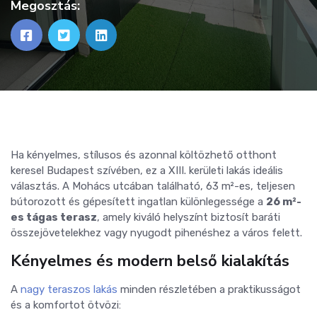
Megosztás:
Ha kényelmes, stílusos és azonnal költözhető otthont
keresel Budapest szívében, ez a XIII. kerületi lakás ideális
választás. A Mohács utcában található, 63 m²-es, teljesen
bútorozott és gépesített ingatlan különlegessége a
26 m²-
es tágas terasz
, amely kiváló helyszínt biztosít baráti
összejövetelekhez vagy nyugodt pihenéshez a város felett.
Kényelmes és modern belső kialakítás
A
nagy teraszos lakás
minden részletében a praktikusságot
és a komfortot ötvözi: