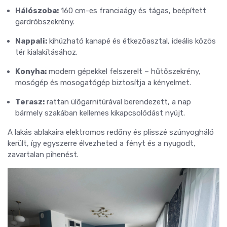
Hálószoba:
160 cm-es franciaágy és tágas, beépített
gardróbszekrény.
Nappali:
kihúzható kanapé és étkezőasztal, ideális közös
tér kialakításához.
Konyha:
modern gépekkel felszerelt – hűtőszekrény,
mosógép és mosogatógép biztosítja a kényelmet.
Terasz:
rattan ülőgarnitúrával berendezett, a nap
bármely szakában kellemes kikapcsolódást nyújt.
A lakás ablakaira elektromos redőny és plisszé szúnyogháló
került, így egyszerre élvezheted a fényt és a nyugodt,
zavartalan pihenést.