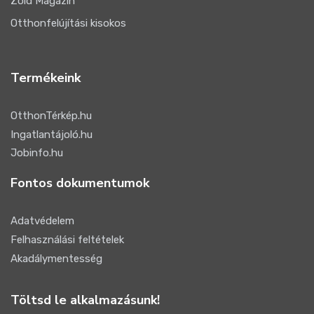
Zöld Magazin
Otthonfelújítási kisokos
Termékeink
OtthonTérkép.hu
Ingatlantájoló.hu
Jobinfo.hu
Fontos dokumentumok
Adatvédelem
Felhasználási feltételek
Akadálymentesség
Töltsd le alkalmazásunk!