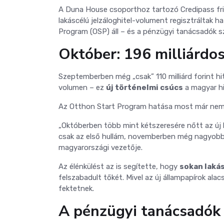
A Duna House csoporthoz tartozó Credipass fri
lakáscélú jelzáloghitel-volument regisztrálta
Program (OSP) áll – és a pénzügyi tanácsadók 
Október: 196 milliárdos
Szeptemberben még „csak” 110 milliárd forint hi
volumen – ez
új történelmi csúcs
a magyar hi
Az Otthon Start Program hatása most már nem
„Októberben több mint kétszeresére nőtt az új
csak az első hullám, novemberben még nagyobb 
magyarországi vezetője.
Az élénkülést az is segítette, hogy
sokan laká
felszabadult tőkét. Mivel az új állampapírok al
fektetnek.
A pénzügyi tanácsadók