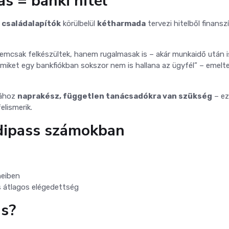
ás = banki hitel
a
családalapítók
körülbelül
kétharmada
tervezi hitelből finansz
emcsak felkészültek, hanem rugalmasak is – akár munkaidő után i
miket egy bankfiókban sokszor nem is hallana az ügyfél” – emelte
sához
naprakész, független tanácsadókra van szükség
– ez
elismerik.
dipass számokban
neiben
s átlagos elégedettség
ás?