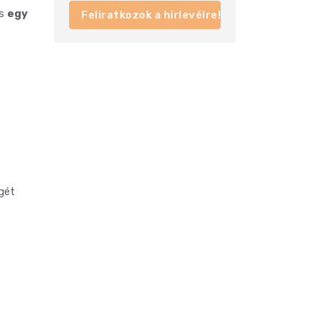
és
egy
Feliratkozok a hírlevélre!
gét