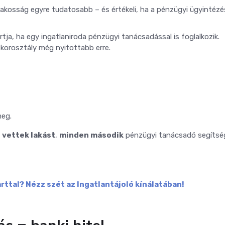
lakosság egyre tudatosabb – és értékeli, ha a pénzügyi ügyintéz
ja, ha egy ingatlaniroda pénzügyi tanácsadással is foglalkozik.
korosztály még nyitottabb erre.
meg.
l vettek lakást
,
minden második
pénzügyi tanácsadó segítsé
rttal? Nézz szét az Ingatlantájoló kínálatában!