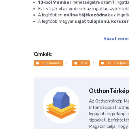
10-ből 9 ember
nehézségekre számít ingatla
Ezt várják el az emberek az ingatlanszakértők
A legtöbben
online tájékozódnak
az ingatl
A legtöbb magyar
saját tulajdonú, korsze
Házat venné
Címkék:
Ingatlanmix
Pénz
DH_hitelpiac
OtthonTérkép
Az Otthontérkép Mag
információkat, útmu
legújabb ingatlanpia
tippeket, befektetés
Magazin célja, hogy