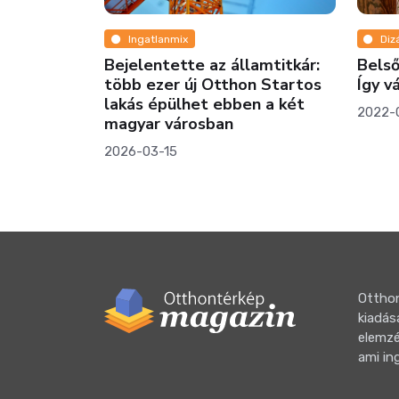
Dizájn
az államtitkár:
Belső kétszintes? Galériás?
Otthon Startos
Így válassz lépcsőkorlátot!
 ebben a két
2022-01-11
ban
Otthon
kiadás
elemzé
ami in