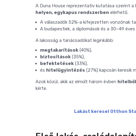
A Duna House reprezentatív kutatása szerint a 
helyen, egykapus rendszerben
elérhető.
A válaszadók 52%-a kifejezetten vonzónak tart
A budapestiek, a diplomások és a 30–49 éves 
A lakosság a tanácsadókat leginkább:
megtakarítások
(40%),
biztosítások
(35%),
befektetések
(33%),
és
hitelügyintézés
(27%) kapcsán keresik 
Azok közül, akik az elmúlt három évben
hitelbő
kérte.
Lakást keresel Otthon Sta