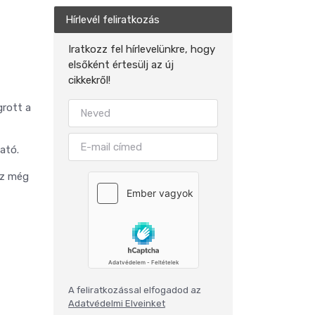
Hírlevél feliratkozás
Iratkozz fel hírlevelünkre, hogy
elsőként értesülj az új
cikkekről!
rott a
ható.
Ez még
A feliratkozással elfogadod az
Adatvédelmi Elveinket