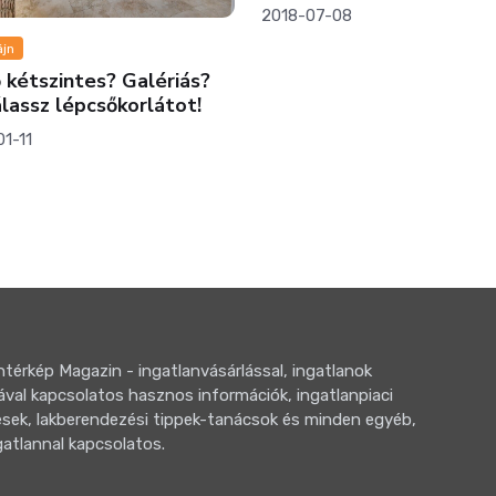
2018-07-08
Lakóparkok
Mit szólnál karácso
kertvárosi lakásho
2022-11-29
térkép Magazin - ingatlanvásárlással, ingatlanok
ával kapcsolatos hasznos információk, ingatlanpiaci
sek, lakberendezési tippek-tanácsok és minden egyéb,
gatlannal kapcsolatos.