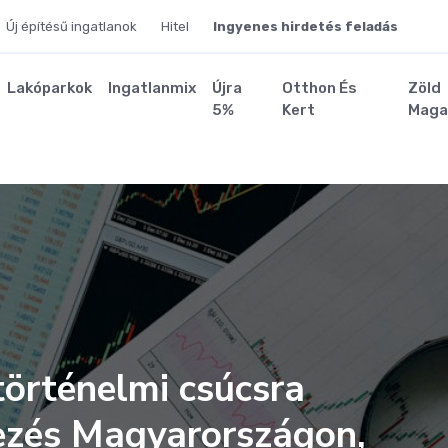
Új építésű ingatlanok
Hitel
Ingyenes hirdetés feladás
Lakóparkok
Ingatlanmix
Újra
Otthon És
Zöld
5%
Kert
Maga
örténelmi csúcsra
lezés Magyarországon,