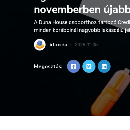
novemberben újabb 
A Duna House csoporthoz tartozó Credi
minden korábbinál nagyobb lakáscélú je
írta
erika
2025-11-05
Megosztás: