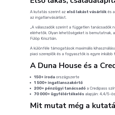
Első lakás, családalapít
A kutatás szerint az
első lakást vásárlók
és 
az ingatlanvásárlást.
„A válaszadók szerint a független tanácsadók n
elérhetők. Olyan lehetőségeket is bemutatnak, a
Fülöp Krisztián.
A különféle támogatások maximális kihasználá
piaci szereplők és a fogyasztók is egyre inkább f
A Duna House és a Cre
150+ iroda
országszerte
1 500+ ingatlanszakértő
200+ pénzügyi tanácsadó
a Credipass szí
70 000+ ügyfélértékelés
alapján: 4,4/5-ö
Mit mutat még a kutat