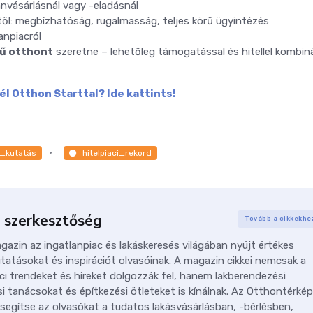
nvásárlásnál vagy -eladásnál
től: megbízhatóság, rugalmasság, teljes körű ügyintézés
anpiacról
rű otthont
szeretne – lehetőleg támogatással és hitellel kombin
l Otthon Starttal? Ide kattints!
i_kutatás
hitelpiaci_rekord
 szerkesztőség
Tovább a cikkekhe
azin az ingatlanpiac és lakáskeresés világában nyújt értékes
tatásokat és inspirációt olvasóinak. A magazin cikkei nemcsak a
ci trendeket és híreket dolgozzák fel, hanem lakberendezési
i tanácsokat és építkezési ötleteket is kínálnak. Az Otthontérkép
 segítse az olvasókat a tudatos lakásvásárlásban, -bérlésben,