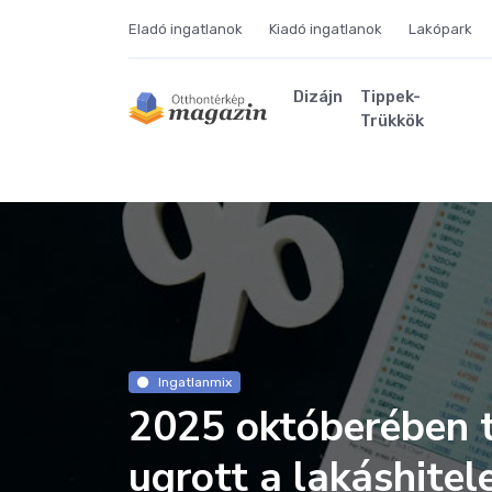
Eladó ingatlanok
Kiadó ingatlanok
Lakópark
Dizájn
Tippek-
Trükkök
Ingatlanmix
2025 októberében t
ugrott a lakáshite