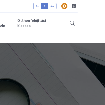
A-
A
A+
Otthonfelújítási
zin
Kisokos