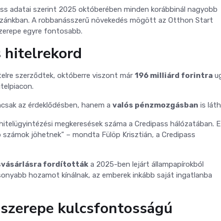
ss adatai szerint 2025 októberében minden korábbinál nagyobb
k hazánkban. A robbanásszerű növekedés mögött az Otthon Start
szerepe egyre fontosabb.
 hitelrekord
telre szerződtek, októberre viszont már
196 milliárd forintra
ug
telpiacon.
csak az érdeklődésben, hanem a
valós pénzmozgásban
is lát
 hitelügyintézési megkeresések száma a Credipass hálózatában. 
számok jöhetnek” – mondta Fülöp Krisztián, a Credipass
svásárlásra fordították
a 2025-ben lejárt állampapírokból
acsonyabb hozamot kínálnak, az emberek inkább saját ingatlanba
 szerepe kulcsfontosságú