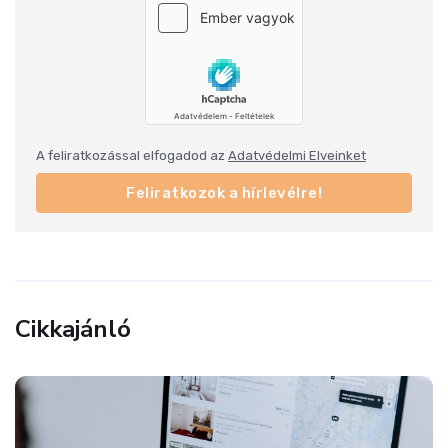
A feliratkozással elfogadod az
Adatvédelmi Elveinket
Feliratkozok a hírlevélre!
Cikkajánló