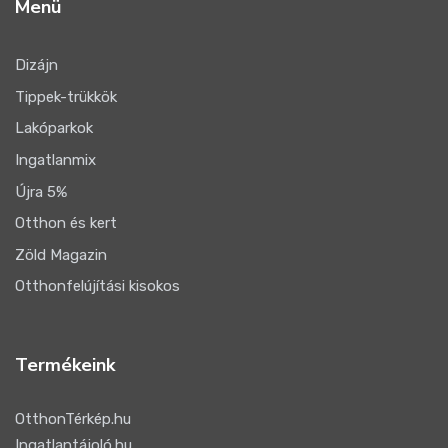
Menü
Dizájn
Tippek-trükkök
Lakóparkok
Ingatlanmix
Újra 5%
Otthon és kert
Zöld Magazin
Otthonfelújítási kisokos
Termékeink
OtthonTérkép.hu
Ingatlantájoló.hu