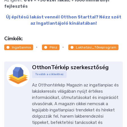
fejlesztés
Új építésű lakást vennél Otthon Starttal? Nézz szét
az Ingatlantájoló kínálatában!
Címkék:
Ingatlanmix
Pénz
Lakhatási_Tőkeprogram
OtthonTérkép szerkesztőség
Tovább a cikkekhez
Az Otthontérkép Magazin az ingatlanpiac és
lakáskeresés világában nyújt értékes
információkat, útmutatásokat és inspirációt
olvasóinak. A magazin cikkei nemcsak a
legújabb ingatlanpiaci trendeket és híreket
dolgozzák fel, hanem lakberendezési
tippeket, befektetési tanácsokat és