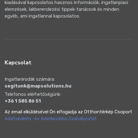
kiadásával kapcsolatos hasznos információk, ingatlanpiaci
elemzések, lakberendezési tippek-tanácsok és minden
egyéb, ami ingatlannal kapcsolatos.
Kapcsolat
Ingatlanirodák számára:
segitunk@mapsolutions.hu
Telefonos elérhetőségünk:
+36 1 585 86 51
Az email elküldésével Ön elfogadja az Otthontérkép Csoport
Adatvédelmi -és Adatkezelési Szabályzatát