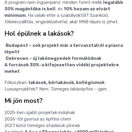
A program nem ingyenpénz: minden forint mellé
legalább
30% magántőke is kell
, és
10% hozam az elvárt
minimum
. Ha valaki eltér a szabályoktól? Szankció,
tőkeleszállítás, engedélyelvétel, akár MNB-lépés is jöhet.
Hol épülnek a lakások?
️
Budapest – sok projekt már a tervasztalról a piacra
lépett
️
Debrecen – új lakónegyedek formálódnak
A források 30%-a kifejezetten vidéki projektekre
mehet
Fókuszban:
lakások, bérlakások, kollégiumok
.
Luxusprojektek? Nem. Tömeges lakásépítés – igen.
Mi jön most?
2025-ben újabb projektek indulnak
2026-tól gyorsul az építési ütem
2027 körül tömeges átadások jönnek
Az ígéret:
6 év = +30 ezer lakás, +1000 milliárdnyi