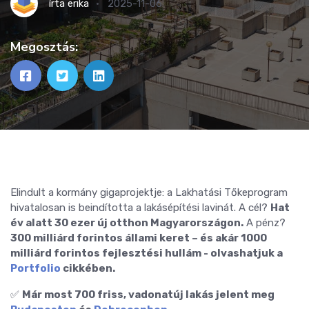
írta
erika
2025-11-06
Megosztás:
Elindult a kormány gigaprojektje: a Lakhatási Tőkeprogram
hivatalosan is beindította a lakásépítési lavinát. A cél?
Hat
év alatt 30 ezer új otthon Magyarországon.
A pénz?
300 milliárd forintos állami keret – és akár 1000
milliárd forintos fejlesztési hullám - olvashatjuk a
Portfolio
cikkében.
✅
Már most 700 friss, vadonatúj lakás jelent meg