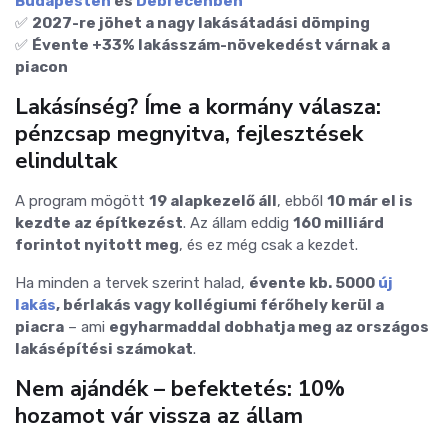
Budapesten
és
Debrecenben
✅
2027-re jöhet a nagy lakásátadási dömping
✅
Évente +33% lakásszám-növekedést várnak a
piacon
Lakásínség? Íme a kormány válasza:
pénzcsap megnyitva, fejlesztések
elindultak
A program mögött
19 alapkezelő áll
, ebből
10 már el is
kezdte az építkezést
. Az állam eddig
160 milliárd
forintot nyitott meg
, és ez még csak a kezdet.
Ha minden a tervek szerint halad,
évente kb. 5000
új
lakás
, bérlakás vagy kollégiumi férőhely kerül a
piacra
– ami
egyharmaddal dobhatja meg az országos
lakásépítési számokat
.
Nem ajándék – befektetés: 10%
hozamot vár vissza az állam