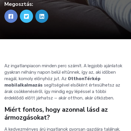
Megosztás:
Az ingatlanpiacon minden perc számít. A legjobb ajánlatok
gyakran néhány napon belül eltűnnek, így az, aki időben
reagál, komoly előnyhöz jut. Az
OtthonTérkép
mobilalkalmazás
segítségével elsőként értesülhetsz az
árak csökkenéséről, így mindig egy lépéssel a többi
érdeklődő előtt járhatsz — akár otthon, akár útközben.
Miért fontos, hogy azonnal lásd az
ármozgásokat?
A kedvezményes árú ingatlanok gyorsan gazdára találnak.