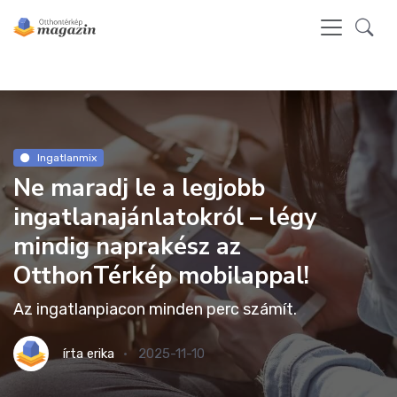
Ingatlanmix
Ne maradj le a legjobb
ingatlanajánlatokról – légy
mindig naprakész az
OtthonTérkép mobilappal!
Az ingatlanpiacon minden perc számít.
írta
erika
2025-11-10