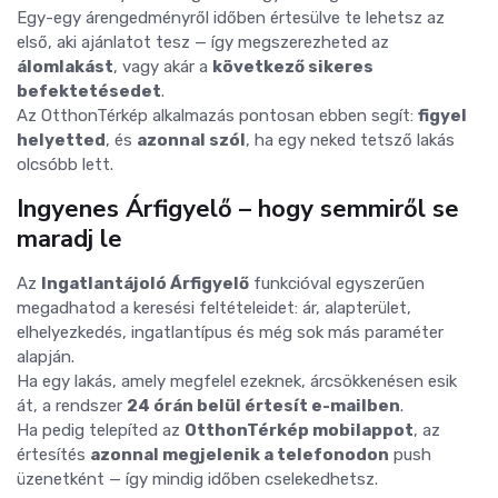
Egy-egy árengedményről időben értesülve te lehetsz az
első, aki ajánlatot tesz — így megszerezheted az
álomlakást
, vagy akár a
következő sikeres
befektetésedet
.
Az OtthonTérkép alkalmazás pontosan ebben segít:
figyel
helyetted
, és
azonnal szól
, ha egy neked tetsző lakás
olcsóbb lett.
Ingyenes Árfigyelő – hogy semmiről se
maradj le
Az
Ingatlantájoló Árfigyelő
funkcióval egyszerűen
megadhatod a keresési feltételeidet: ár, alapterület,
elhelyezkedés, ingatlantípus és még sok más paraméter
alapján.
Ha egy lakás, amely megfelel ezeknek, árcsökkenésen esik
át, a rendszer
24 órán belül értesít e-mailben
.
Ha pedig telepíted az
OtthonTérkép mobilappot
, az
értesítés
azonnal megjelenik a telefonodon
push
üzenetként — így mindig időben cselekedhetsz.