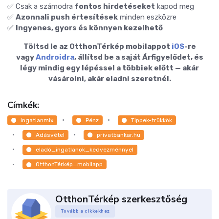
✅ Csak a számodra
fontos hirdetéseket
kapod meg
✅
Azonnali push értesítések
minden eszközre
✅
Ingyenes, gyors és könnyen kezelhető
Töltsd le az OtthonTérkép mobilappot
iOS
-re
vagy
Androidra
, állítsd be a saját Árfigyelődet, és
légy mindig egy lépéssel a többiek előtt — akár
vásárolni, akár eladni szeretnél.
Címkék:
Ingatlanmix
Pénz
Tippek-trükkök
Adásvétel
privatbankar.hu
eladó_ingatlanok_kedvezménnyel
OtthonTérkép_mobilapp
OtthonTérkép szerkesztőség
Tovább a cikkekhez