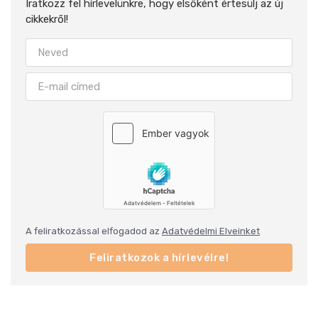
Iratkozz fel hírlevelünkre, hogy elsőként értesülj az új
cikkekről!
A feliratkozással elfogadod az
Adatvédelmi Elveinket
Feliratkozok a hírlevélre!