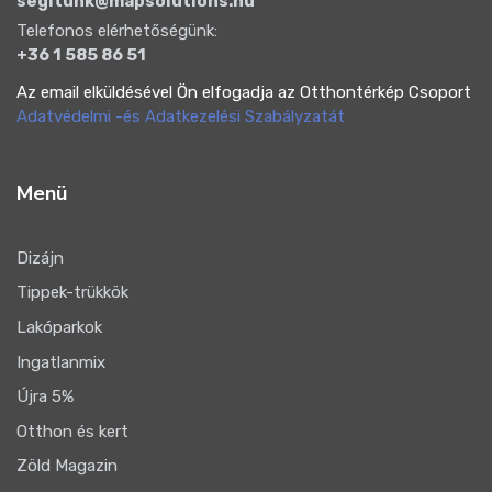
segitunk@mapsolutions.hu
Telefonos elérhetőségünk:
+36 1 585 86 51
Az email elküldésével Ön elfogadja az Otthontérkép Csoport
Adatvédelmi -és Adatkezelési Szabályzatát
Menü
Dizájn
Tippek-trükkök
Lakóparkok
Ingatlanmix
Újra 5%
Otthon és kert
Zöld Magazin