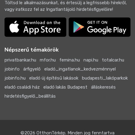
Töltsd le alkalmazásunkat, és értesülj a legfrissebb hírekről,
vagy iratkozz fel az Ingatlantájoló hirdetésfigyelőire!
Népszerű témakörök
privatbankar.hu
mfor.hu
femina.hu
napi.hu
totalcar.hu
jobinfo
árfigyelő
eladó_ingatlanok_kedvezménnyel
jobinfo.hu
eladó új építésű lakások
budapesti_lakóparkok
eladó családi ház
eladó lakás Budapest
álláskeresés
hirdetésfigyelő_beállítás
©2026
OtthonTérkép
. Minden jog fenntartva