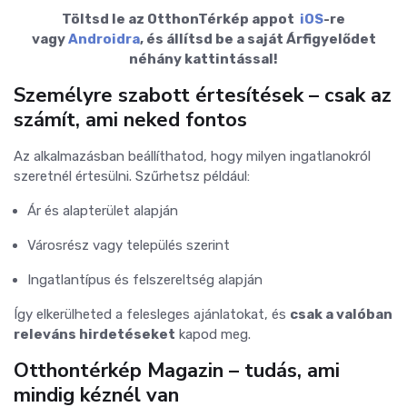
Töltsd le az OtthonTérkép appot
iOS
-re
vagy
Androidra
, és állítsd be a saját Árfigyelődet
néhány kattintással!
Személyre szabott értesítések – csak az
számít, ami neked fontos
Az alkalmazásban beállíthatod, hogy milyen ingatlanokról
szeretnél értesülni. Szűrhetsz például:
Ár és alapterület alapján
Városrész vagy település szerint
Ingatlantípus és felszereltség alapján
Így elkerülheted a felesleges ajánlatokat, és
csak a valóban
releváns hirdetéseket
kapod meg.
Otthontérkép Magazin – tudás, ami
mindig kéznél van