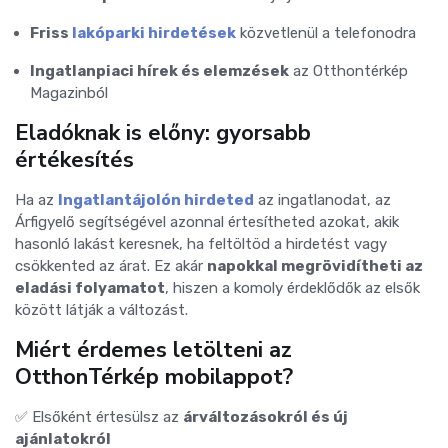
Friss
lakóparki hirdetések
közvetlenül a telefonodra
Ingatlanpiaci hírek és elemzések
az Otthontérkép
Magazinból
Eladóknak is előny: gyorsabb
értékesítés
Ha az
Ingatlantájolón hirdeted
az ingatlanodat, az
Árfigyelő segítségével azonnal értesítheted azokat, akik
hasonló lakást keresnek, ha feltöltöd a hirdetést vagy
csökkented az árat. Ez akár
napokkal megrövidítheti az
eladási folyamatot
, hiszen a komoly érdeklődők az elsők
között látják a változást.
Miért érdemes letölteni az
OtthonTérkép mobilappot?
✅ Elsőként értesülsz az
árváltozásokról és új
ajánlatokról