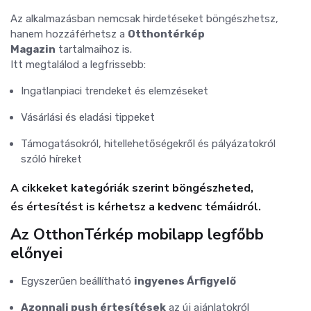
Az alkalmazásban nemcsak hirdetéseket böngészhetsz,
hanem hozzáférhetsz a
Otthontérkép
Magazin
tartalmaihoz is.
Itt megtalálod a legfrissebb:
Ingatlanpiaci trendeket és elemzéseket
Vásárlási és eladási tippeket
Támogatásokról, hitellehetőségekről és pályázatokról
szóló híreket
A cikkeket kategóriák szerint böngészheted,
és
értesítést is kérhetsz
a kedvenc témáidról.
Az OtthonTérkép mobilapp legfőbb
előnyei
Egyszerűen beállítható
ingyenes Árfigyelő
Azonnali push értesítések
az új ajánlatokról