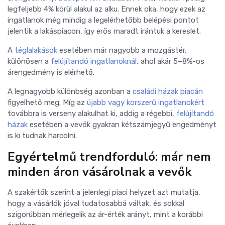
legfeljebb 4% körül alakul az alku. Ennek oka, hogy ezek az
ingatlanok még mindig a legelérhetőbb belépési pontot
jelentik a lakáspiacon, így erős maradt irántuk a kereslet.
A
téglalakások
esetében már nagyobb a mozgástér,
különösen a
felújítandó ingatlanoknál
, ahol akár 5–8%-os
árengedmény is elérhető.
A legnagyobb különbség azonban a
családi házak piacán
figyelhető meg. Míg az
újabb vagy korszerű ingatlanokért
továbbra is verseny alakulhat ki, addig a régebbi,
felújítandó
házak
esetében a vevők gyakran kétszámjegyű engedményt
is ki tudnak harcolni.
Egyértelmű trendforduló: már nem
minden áron vásárolnak a vevők
A szakértők szerint a jelenlegi piaci helyzet azt mutatja,
hogy a vásárlók jóval tudatosabbá váltak, és sokkal
szigorúbban mérlegelik az ár-érték arányt, mint a korábbi