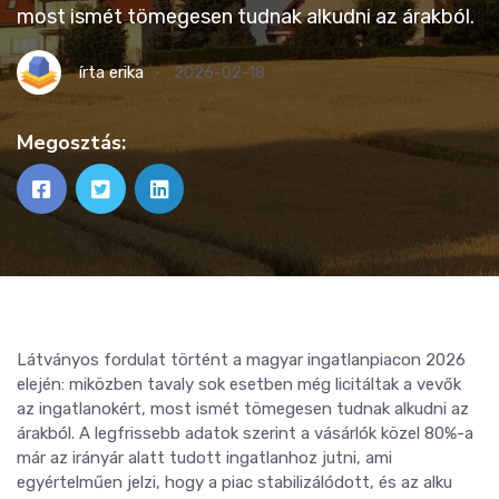
most ismét tömegesen tudnak alkudni az árakból.
írta
erika
2026-02-18
Megosztás:
Látványos fordulat történt a magyar ingatlanpiacon 2026
elején: miközben tavaly sok esetben még licitáltak a vevők
az ingatlanokért, most ismét tömegesen tudnak alkudni az
árakból. A legfrissebb adatok szerint a vásárlók közel 80%-a
már az irányár alatt tudott ingatlanhoz jutni, ami
egyértelműen jelzi, hogy a piac stabilizálódott, és az alku