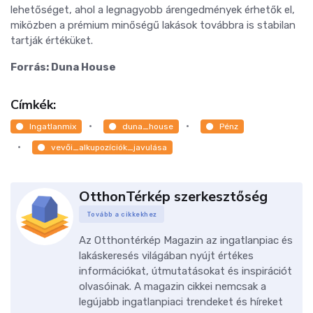
lehetőséget, ahol a legnagyobb árengedmények érhetők el,
miközben a prémium minőségű lakások továbbra is stabilan
tartják értéküket.
Forrás: Duna House
Címkék:
Ingatlanmix
duna_house
Pénz
vevői_alkupozíciók_javulása
OtthonTérkép szerkesztőség
Tovább a cikkekhez
Az Otthontérkép Magazin az ingatlanpiac és
lakáskeresés világában nyújt értékes
információkat, útmutatásokat és inspirációt
olvasóinak. A magazin cikkei nemcsak a
legújabb ingatlanpiaci trendeket és híreket