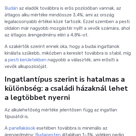
Budán
az eladók továbbra is erős pozícióban vannak, az
átlagos alku mértéke mindössze 3,4%, ami az ország
legalacsonyabb értékei közé tartozik. Ezzel szemben a pesti
oldalon már nagyobb mozgástér nyílt a vevők számára, ahol
az átlagos árengedmény eléri a 4,8%-ot.
A szakértők szerint ennek oka, hogy a budai ingatlanok
kínálata szűkebb, miközben a kereslet továbbra is stabil, míg
a
pesti kerületekben
nagyobb a választék, ami erősíti a
vevők alkupozícióját.
Ingatlantípus szerint is hatalmas a
különbség: a családi házaknál lehet
a legtöbbet nyerni
Az alkulehetőség mértéke jelentősen függ az ingatlan
típusától is.
A
panellakások
esetében továbbra is minimális az
árengedmény:
Budapesten
általában 1–3%, vidéken pedig