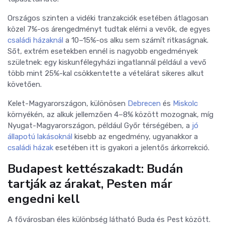
Országos szinten a vidéki tranzakciók esetében átlagosan
közel 7%-os árengedményt tudtak elérni a vevők, de egyes
családi házaknál
a 10–15%-os alku sem számít ritkaságnak.
Sőt, extrém esetekben ennél is nagyobb engedmények
születnek: egy kiskunfélegyházi ingatlannál például a vevő
több mint 25%-kal csökkentette a vételárat sikeres alkut
követően.
Kelet-Magyarországon, különösen
Debrecen
és
Miskolc
környékén, az alkuk jellemzően 4–8% között mozognak, míg
Nyugat-Magyarországon, például Győr térségében, a
jó
állapotú lakásoknál
kisebb az engedmény, ugyanakkor a
családi házak
esetében itt is gyakori a jelentős árkorrekció.
Budapest kettészakadt: Budán
tartják az árakat, Pesten már
engedni kell
A fővárosban éles különbség látható Buda és Pest között.