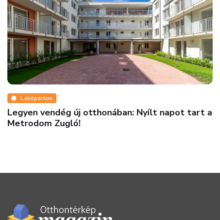
Lakóparkok
 új otthonában: Nyílt napot tart a
Szeptemberi ú
gló!
bajnok, Újpes