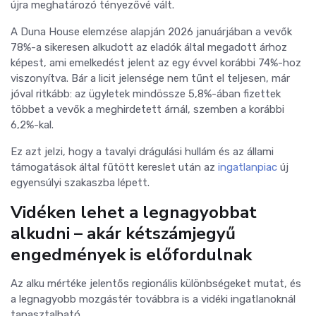
újra meghatározó tényezővé vált.
A Duna House elemzése alapján 2026 januárjában a vevők
78%-a sikeresen alkudott az eladók által megadott árhoz
képest, ami emelkedést jelent az egy évvel korábbi 74%-hoz
viszonyítva. Bár a licit jelensége nem tűnt el teljesen, már
jóval ritkább: az ügyletek mindössze 5,8%-ában fizettek
többet a vevők a meghirdetett árnál, szemben a korábbi
6,2%-kal.
Ez azt jelzi, hogy a tavalyi drágulási hullám és az állami
támogatások által fűtött kereslet után az
ingatlanpiac
új
egyensúlyi szakaszba lépett.
Vidéken lehet a legnagyobbat
alkudni – akár kétszámjegyű
engedmények is előfordulnak
Az alku mértéke jelentős regionális különbségeket mutat, és
a legnagyobb mozgástér továbbra is a vidéki ingatlanoknál
tapasztalható.