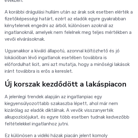
években.
A korábbi drágulási hullám után az árak sok esetben elérték a
fizetőképességi határt, ezért az eladók egyre gyakrabban
kénytelenek engedni az árból, különösen azoknál az
ingatlanoknál, amelyek nem felelnek meg teljes mértékben a
vevői elvárásoknak.
Ugyanakkor a kiváló állapotú, azonnal költözhető és jó
lokációban lévő ingatlanok esetében továbbra is
előfordulhat licit, ami azt mutatja, hogy a minőségi lakások
iránt továbbra is erős a kereslet.
Új korszak kezdődött a lakáspiacon
A jelenlegi trendek alapján az ingatlanpiac egy
kiegyensúlyozottabb szakaszba lépett, ahol már nem
kizárólag az eladók diktálnak. A vevők visszanyerték
alkupozíciójukat, és egyre több esetben tudnak kedvezőbb
feltételekkel ingatlanhoz jutni.
Ez különösen a vidéki házak piacán jelent komoly