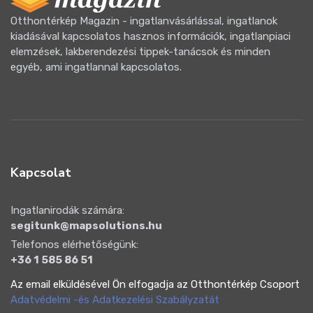
Otthontérkép Magazin - ingatlanvásárlással, ingatlanok
kiadásával kapcsolatos hasznos információk, ingatlanpiaci
elemzések, lakberendezési tippek-tanácsok és minden
egyéb, ami ingatlannal kapcsolatos.
Kapcsolat
Ingatlanirodák számára:
segitunk@mapsolutions.hu
Telefonos elérhetőségünk:
+36 1 585 86 51
Az email elküldésével Ön elfogadja az Otthontérkép Csoport
Adatvédelmi -és Adatkezelési Szabályzatát