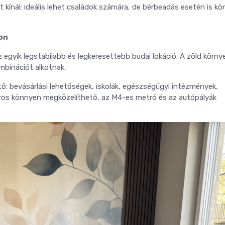
t kínál: ideális lehet családok számára, de bérbeadás esetén is k
on
z egyik legstabilabb és legkeresettebb budai lokáció. A zöld körny
ombinációt alkotnak.
ő: bevásárlási lehetőségek, iskolák, egészségügyi intézmények,
áros könnyen megközelíthető, az M4-es metró és az autópályák