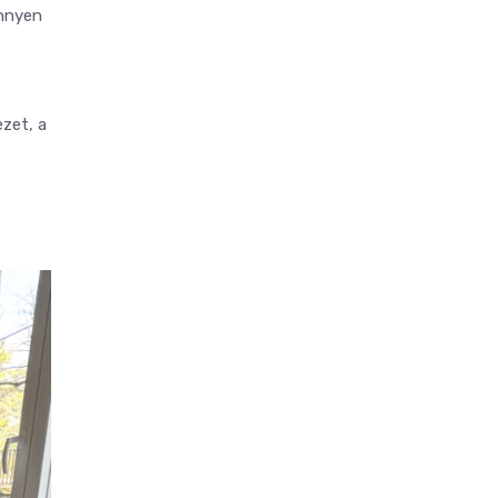
önnyen
ezet, a