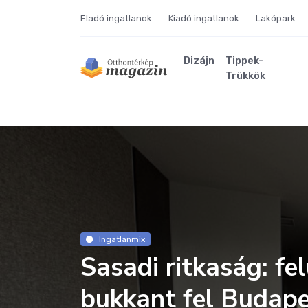
Eladó ingatlanok
Kiadó ingatlanok
Lakópark
Dizájn
Tippek-
Trükkök
Ingatlanmix
Sasadi ritkaság: fel
bukkant fel Budape