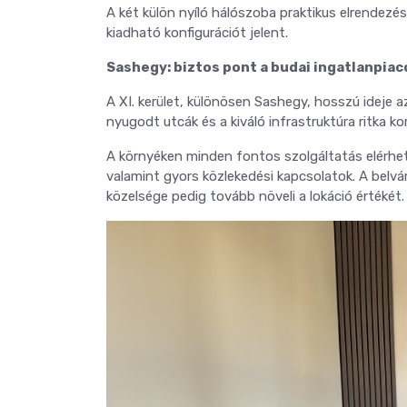
A két külön nyíló hálószoba praktikus elrendezés
kiadható konfigurációt jelent.
Sashegy: biztos pont a budai ingatlanpiac
A XI. kerület, különösen Sashegy, hosszú ideje a
nyugodt utcák és a kiváló infrastruktúra ritka k
A környéken minden fontos szolgáltatás elérhet
valamint gyors közlekedési kapcsolatok. A belv
közelsége pedig tovább növeli a lokáció értékét.