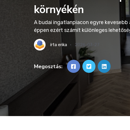
környékén
A budai ingatlanpiacon egyre kevesebb a
éppen ezért számít különleges lehetőség
írta
erika
2026-03-27
Megosztás: