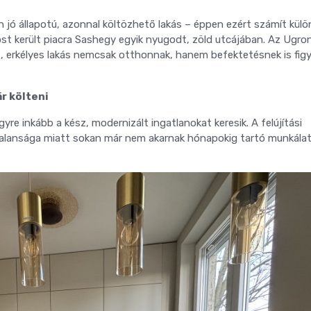
 jó állapotú, azonnal költözhető lakás – éppen ezért számít külö
most került piacra Sashegy egyik nyugodt, zöld utcájában. Az Ugro
tt, erkélyes lakás nemcsak otthonnak, hanem befektetésnek is fig
ár költeni
re inkább a kész, modernizált ingatlanokat keresik. A felújítási
ytalansága miatt sokan már nem akarnak hónapokig tartó munkálat