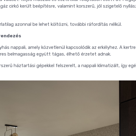
gáz cirkó került beépítésre, valamint korszerű, jól szigetelő nyílá
tilag azonnal be lehet költözni, további ráfordítás nélkül.
lrendezés
hás nappali, amely közvetlenül kapcsolódik az erkélyhez. A kertr
teres belmagasság együtt tágas, élhető érzetet adnak.
szerű háztartási gépekkel felszerelt, a nappali klimatizált, így eg