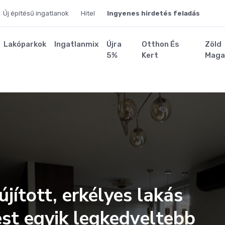
Új építésű ingatlanok
Hitel
Ingyenes hirdetés feladás
Lakóparkok
Ingatlanmix
Újra
Otthon És
Zöld
5%
Kert
Maga
újított, erkélyes lakás
st egyik legkedveltebb