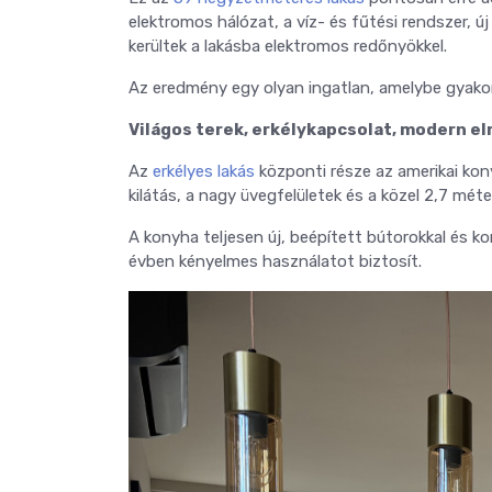
elektromos hálózat, a víz- és fűtési rendszer, új 
kerültek a lakásba elektromos redőnyökkel.
Az eredmény egy olyan ingatlan, amelybe gyakorla
Világos terek, erkélykapcsolat, modern e
Az
erkélyes lakás
központi része az amerikai kony
kilátás, a nagy üvegfelületek és a közel 2,7 mé
A konyha teljesen új, beépített bútorokkal és kor
évben kényelmes használatot biztosít.