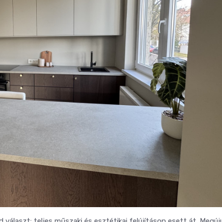
választ: teljes műszaki és esztétikai felújításon esett át. Megúj