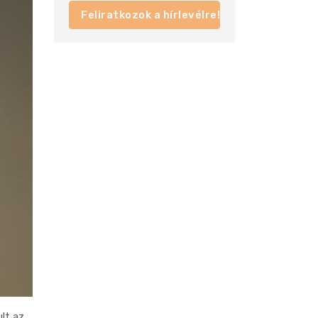
Feliratkozok a hírlevélre!
ult az