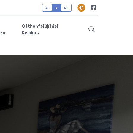
A-
A
A+
Otthonfelújítási
zin
Kisokos