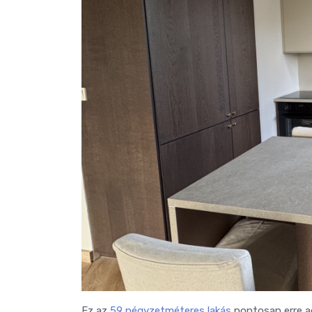
Ez az
59 négyzetméteres lakás
pontosan erre ad 