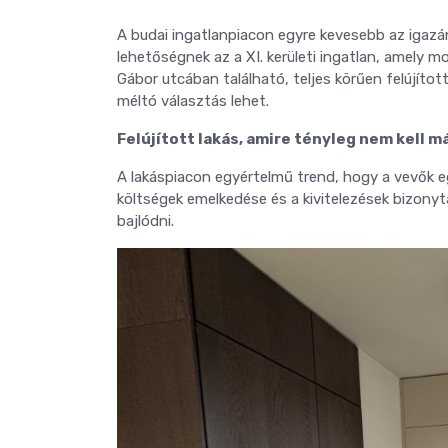
A budai ingatlanpiacon egyre kevesebb az igazán
lehetőségnek az a XI. kerületi ingatlan, amely 
Gábor utcában található, teljes körűen felújíto
méltó választás lehet.
Felújított lakás, amire tényleg nem kell m
A lakáspiacon egyértelmű trend, hogy a vevők egy
költségek emelkedése és a kivitelezések bizon
bajlódni.