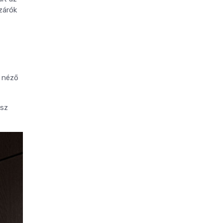
szárók
e néző
ész