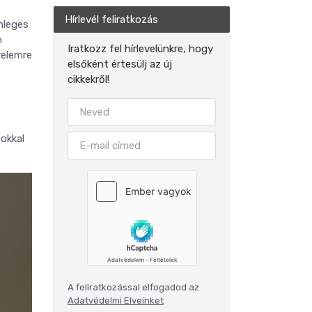
Hírlevél feliratkozás
nleges
n
Iratkozz fel hírlevelünkre, hogy
yelemre
elsőként értesülj az új
cikkekről!
okkal
A feliratkozással elfogadod az
Adatvédelmi Elveinket