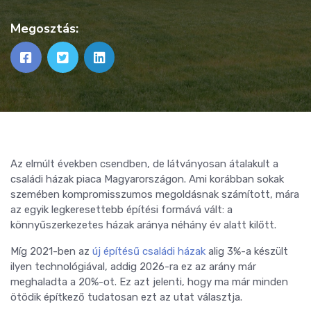
Megosztás:
Az elmúlt években csendben, de látványosan átalakult a
családi házak piaca Magyarországon. Ami korábban sokak
szemében kompromisszumos megoldásnak számított, mára
az egyik legkeresettebb építési formává vált: a
könnyűszerkezetes házak aránya néhány év alatt kilőtt.
Míg 2021-ben az
új építésű családi házak
alig 3%-a készült
ilyen technológiával, addig 2026-ra ez az arány már
meghaladta a 20%-ot. Ez azt jelenti, hogy ma már minden
ötödik építkező tudatosan ezt az utat választja.