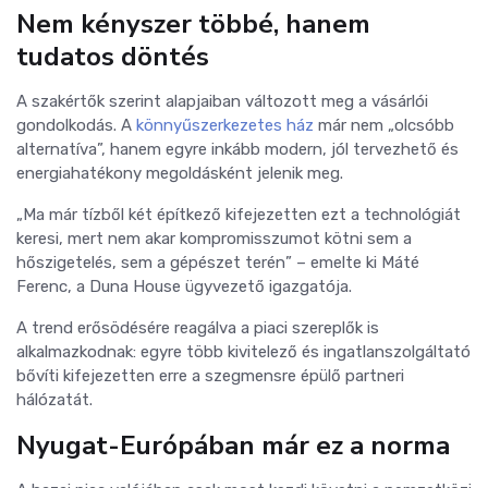
Nem kényszer többé, hanem
tudatos döntés
A szakértők szerint alapjaiban változott meg a vásárlói
gondolkodás. A
könnyűszerkezetes ház
már nem „olcsóbb
alternatíva”, hanem egyre inkább modern, jól tervezhető és
energiahatékony megoldásként jelenik meg.
„Ma már tízből két építkező kifejezetten ezt a technológiát
keresi, mert nem akar kompromisszumot kötni sem a
hőszigetelés, sem a gépészet terén” – emelte ki Máté
Ferenc, a Duna House ügyvezető igazgatója.
A trend erősödésére reagálva a piaci szereplők is
alkalmazkodnak: egyre több kivitelező és ingatlanszolgáltató
bővíti kifejezetten erre a szegmensre épülő partneri
hálózatát.
Nyugat-Európában már ez a norma