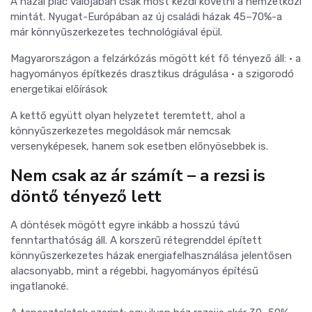
A hazai piac valójában csak most kezdi követni a nemzetközi
mintát. Nyugat-Európában az új családi házak 45–70%-a
már könnyűszerkezetes technológiával épül.
Magyarországon a felzárkózás mögött két fő tényező áll:
• a
hagyományos építkezés drasztikus drágulása
• a szigorodó
energetikai előírások
A kettő együtt olyan helyzetet teremtett, ahol a
könnyűszerkezetes megoldások már nemcsak
versenyképesek, hanem sok esetben előnyösebbek is.
Nem csak az ár számít – a rezsi is
döntő tényező lett
A döntések mögött egyre inkább a hosszú távú
fenntarthatóság áll. A korszerű rétegrenddel épített
könnyűszerkezetes házak energiafelhasználása jelentősen
alacsonyabb, mint a régebbi, hagyományos építésű
ingatlanoké.