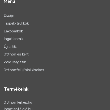
Menü
Dizájn
Tippek-trükkök
Lakóparkok
Ingatlanmix
Újra 5%
Otthon és kert
Zöld Magazin
Otthonfelújítási kisokos
Termékeink
OtthonTérkép.hu
Ingatlantájoló.hu