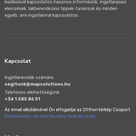
kiadásával kapcsolatos hasznos információk, ingatlanpiaci
elemzések, lakberendezési tippek-tanácsok és minden
egyéb, ami ingatlannal kapcsolatos.
Kapcsolat
Ingatlanirodák számára:
segitunk@mapsolutions.hu
Telefonos elérhetőségünk:
+36 1 585 86 51
Az email elküldésével Ön elfogadja az Otthontérkép Csoport
Adatvédelmi -és Adatkezelési Szabályzatát