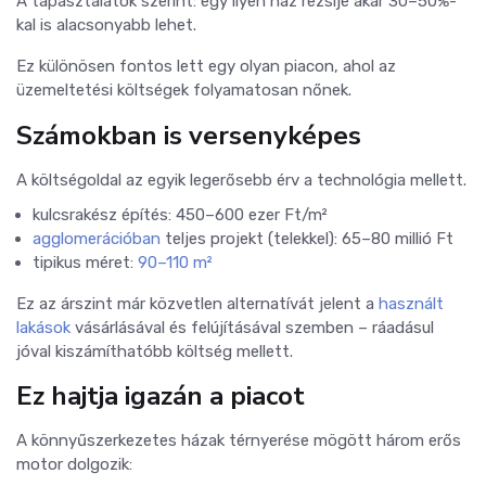
A tapasztalatok szerint:
egy ilyen ház rezsije akár 30–50%-
kal is alacsonyabb lehet.
Ez különösen fontos lett egy olyan piacon, ahol az
üzemeltetési költségek folyamatosan nőnek.
Számokban is versenyképes
A költségoldal az egyik legerősebb érv a technológia mellett.
kulcsrakész építés: 450–600 ezer Ft/m²
agglomerációban
teljes projekt (telekkel): 65–80 millió Ft
tipikus méret:
90–110 m²
Ez az árszint már közvetlen alternatívát jelent a
használt
lakások
vásárlásával és felújításával szemben – ráadásul
jóval kiszámíthatóbb költség mellett.
Ez hajtja igazán a piacot
A könnyűszerkezetes házak térnyerése mögött három erős
motor dolgozik: