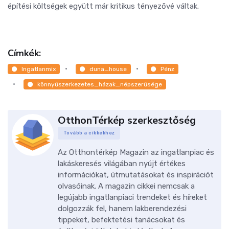
építési költségek együtt már kritikus tényezővé váltak.
Címkék:
Ingatlanmix
duna_house
Pénz
könnyűszerkezetes_házak_népszerűsége
OtthonTérkép szerkesztőség
Tovább a cikkekhez
Az Otthontérkép Magazin az ingatlanpiac és
lakáskeresés világában nyújt értékes
információkat, útmutatásokat és inspirációt
olvasóinak. A magazin cikkei nemcsak a
legújabb ingatlanpiaci trendeket és híreket
dolgozzák fel, hanem lakberendezési
tippeket, befektetési tanácsokat és