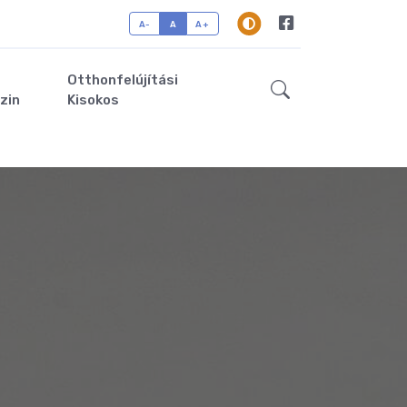
A-
A
A+
Otthonfelújítási
zin
Kisokos