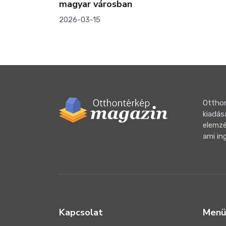
Otthon
kiadás
elemzé
ami in
Kapcsolat
Menü