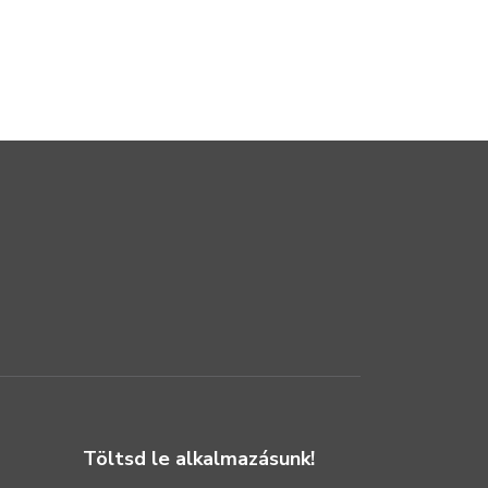
azonnal a Millenniumi
2026-01-30
Városközpont szívébe!
2025-04-30
Töltsd le alkalmazásunk!