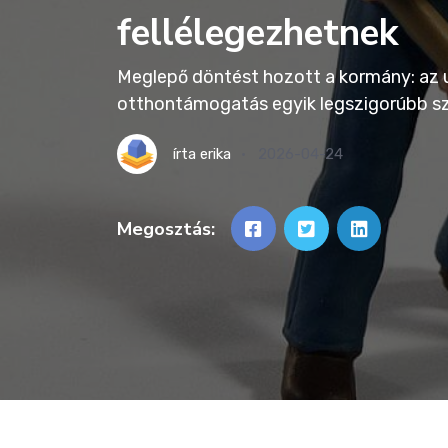
fellélegezhetnek
Meglepő döntést hozott a kormány: az u
otthontámogatás egyik legszigorúbb sz
írta
erika
2026-04-24
Megosztás: