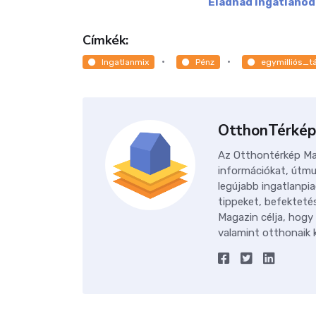
Eladnád ingatlanod
Címkék:
Ingatlanmix
Pénz
egymilliós_
OtthonTérkép
Az Otthontérkép Mag
információkat, útmu
legújabb ingatlanpia
tippeket, befektetés
Magazin célja, hogy
valamint otthonaik k