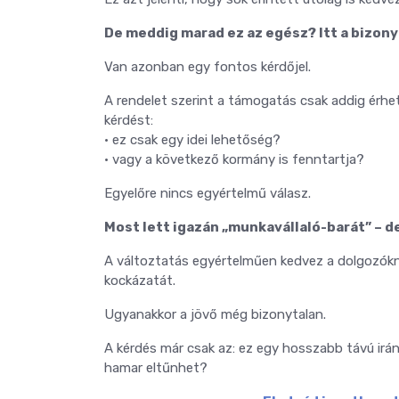
De meddig marad ez az egész? Itt a bizon
Van azonban egy fontos kérdőjel.
A rendelet szerint a támogatás csak addig érhet
kérdést:
• ez csak egy idei lehetőség?
• vagy a következő kormány is fenntartja?
Egyelőre nincs egyértelmű válasz.
Most lett igazán „munkavállaló-barát” – d
A változtatás egyértelműen kedvez a dolgozókn
kockázatát.
Ugyanakkor a jövő még bizonytalan.
A kérdés már csak az: ez egy hosszabb távú irá
hamar eltűnhet?