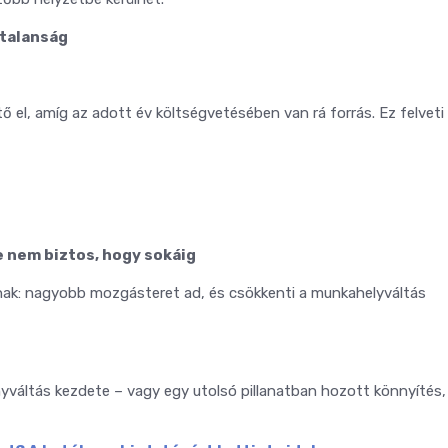
ytalanság
ő el, amíg az adott év költségvetésében van rá forrás. Ez felveti
e nem biztos, hogy sokáig
ak: nagyobb mozgásteret ad, és csökkenti a munkahelyváltás
nyváltás kezdete – vagy egy utolsó pillanatban hozott könnyítés,