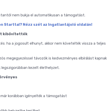
stantól nem bukja el automatikusan a támogatást.
n Starttal? Nézz szét az Ingatlantájoló oldalán!
t kibővítették
és: ha a jogosult elhunyt, akkor nem követelték vissza a teljes
 közös megegyezéssel távozók is kedvezményes elbírálást kapnak
k legszigorúbban kezelt élethelyzet.
 érvényes
kik már korábban igényelték a támogatást
ezőbb helyzetbe kerülhet.