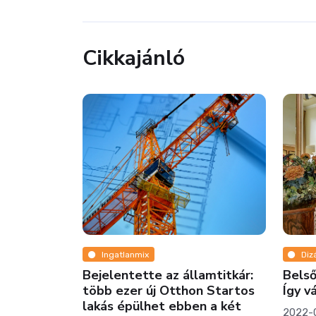
Cikkajánló
Ing
Dobj 
nyara
körn
2018-
Dizájn
amtitkár:
Belső kétszintes? Galériás?
n Startos
Így válassz lépcsőkorlátot!
n a két
2022-01-11