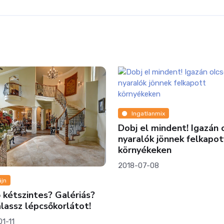
atlanmix
el mindent! Igazán olcsó
lók jönnek felkapott
yékeken
07-08
Lakóparkok
Mit szólnál karácsonyra e
kertvárosi lakáshoz?
2022-11-29