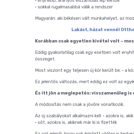
• enyhébb, arányos elszámolás lép életbe
• sokkal rugalmasabbá válik a rendszer
Magyarán: aki békésen vált munkahelyet, az mo
Lakást, házat vennél Ottho
Korábban csak egyetlen kivétel volt – mos
Eddig gyakorlatilag csak egy esetben volt enyhít
összeget.
Most viszont egy teljesen új kör került be: • a
Ez jelentős változás, mert eddig ez volt az egyi
És itt jön a meglepetés: visszamenőleg is
A módosítás nem csak a jövőre vonatkozik.
Az új szabályokat alkalmazni kell: • azokra is, a
• sőt, azokra is, akiknek már ki is fizették
Ez azt jelenti, hogy sok érintett utólag is kedv