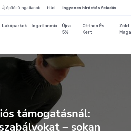
Új építésű ingatlanok
Hitel
Ingyenes hirdetés feladás
Lakóparkok
Ingatlanmix
Újra
Otthon És
Zöld
5%
Kert
Maga
liós támogatásnál:
 szabályokat – sokan