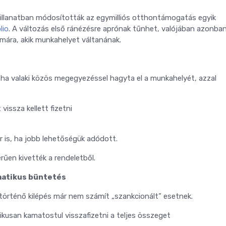
illanatban módosították az egymilliós otthontámogatás egyik
lio
. A változás első ránézésre aprónak tűnhet, valójában azonba
ára, akik munkahelyet váltanának.
: ha valaki közös megegyezéssel hagyta el a munkahelyét, azzal
issza kellett fizetni
r is, ha jobb lehetőségük adódott.
rűen kivették a rendeletből.
matikus büntetés
történő kilépés már nem számít „szankcionált” esetnek.
tikusan kamatostul visszafizetni a teljes összeget