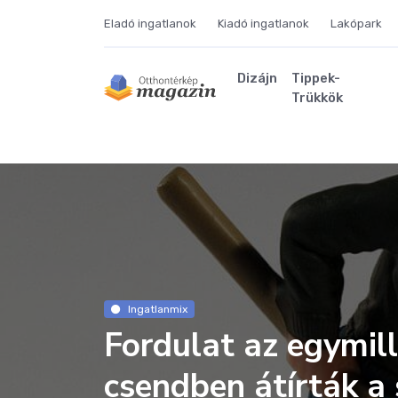
Eladó ingatlanok
Kiadó ingatlanok
Lakópark
Dizájn
Tippek-
Trükkök
Ingatlanmix
Fordulat az egymil
csendben átírták a