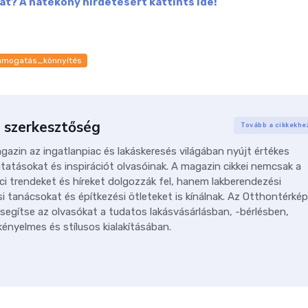
at? A hatékony hirdetésért kattints ide!
támogatás_könnyítés
 szerkesztőség
Tovább a cikkekhe
azin az ingatlanpiac és lakáskeresés világában nyújt értékes
tatásokat és inspirációt olvasóinak. A magazin cikkei nemcsak a
ci trendeket és híreket dolgozzák fel, hanem lakberendezési
i tanácsokat és építkezési ötleteket is kínálnak. Az Otthontérkép
 segítse az olvasókat a tudatos lakásvásárlásban, -bérlésben,
ényelmes és stílusos kialakításában.