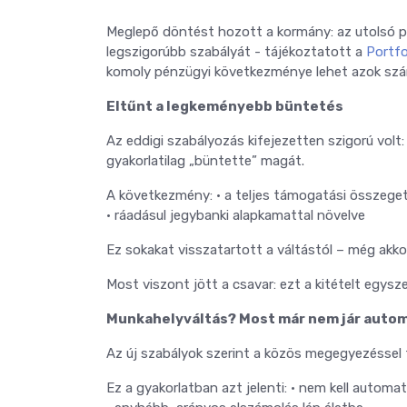
Meglepő döntést hozott a kormány: az utolsó p
legszigorúbb szabályát - tájékoztatott a
Portfo
komoly pénzügyi következménye lehet azok szám
Eltűnt a legkeményebb büntetés
Az eddigi szabályozás kifejezetten szigorú volt
gyakorlatilag „büntette” magát.
A következmény: • a teljes támogatási összeget v
• ráadásul jegybanki alapkamattal növelve
Ez sokakat visszatartott a váltástól – még akko
Most viszont jött a csavar: ezt a kitételt egysze
Munkahelyváltás? Most már nem jár auto
Az új szabályok szerint a közös megegyezéssel 
Ez a gyakorlatban azt jelenti: • nem kell automa