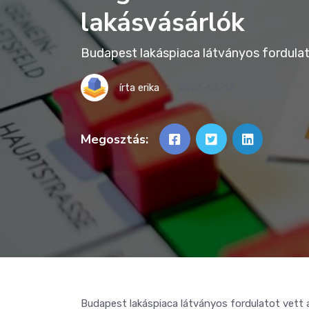
lakásvásárlók
Budapest lakáspiaca látványos fordulat
írta
erika
2026-05-12
Megosztás:
Budapest lakáspiaca látványos fordulatot vett 