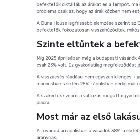
befektetők diktálták az árakat és a tempót, ma 
probléma csak az, hogy az árak közben nem este
A Duna House legfrissebb elemzése szerint az O
befektetők fokozatosan visszahúzódtak, miközb
Szinte eltűntek a befe
Míg 2025 áprilisában még a budapesti vásárlók 43
csak 23% volt. Ez gyakorlatilag megfeleződést je
A visszaesés ráadásul nem egyszeri kilengés:
• 
márciusban szintén 28%
• áprilisban pedig már 
A szakértők szerint a változás mögött egyértelm
piacra.
Most már az első lakásu
A fővárosban áprilisban a vásárlók 38%-a életéb
aránynak.