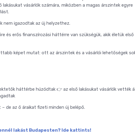
ső lakásukat vásárlók számára, miközben a magas árszintek egyre
lást.
k nem igazodtak az új helyzethez.
 és erős finanszírozási háttérre van szükségük, akik életük első
tabb képet mutat: ott az árszintek és a vásárlói lehetőségek so
ektetők háttérbe húzódtak
👉 az első lakásukat vásárlók vették á
ragadtak
– de az ő áraikat fizeti minden új belépő.
ennél lakást Budapesten? Ide kattints!