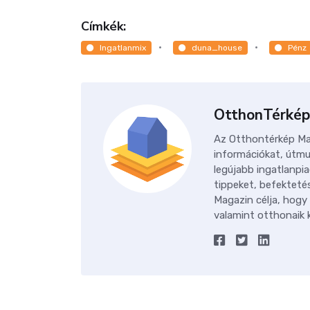
Címkék:
Ingatlanmix
duna_house
Pénz
OtthonTérkép
Az Otthontérkép Mag
információkat, útmu
legújabb ingatlanpia
tippeket, befektetés
Magazin célja, hogy
valamint otthonaik k