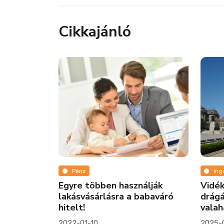
Cikkajánló
ár most
áfával,
szülnek!
Pénz
Ing
Egyre többen használják
Vidék
lakásvásárlásra a babaváró
drágá
hitelt!
valah
2022-01-10
2025-