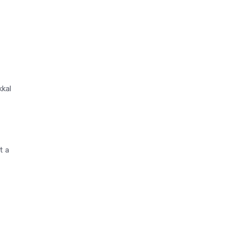
kkal
t a