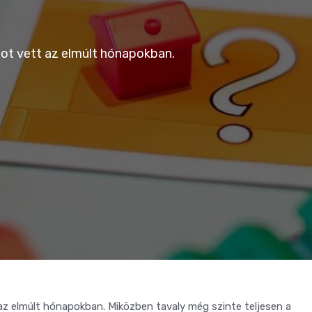
ot vett az elmúlt hónapokban.
az elmúlt hónapokban. Miközben tavaly még szinte teljesen a