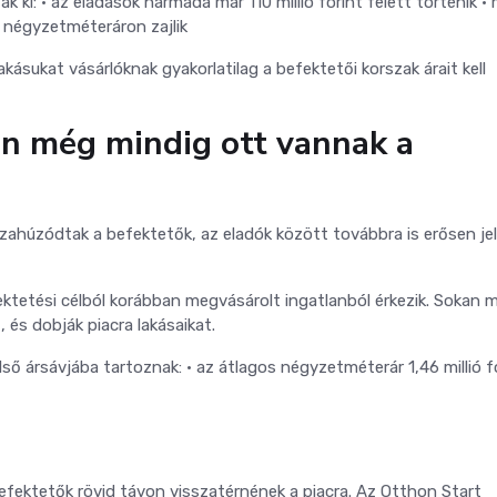
k ki:
• az eladások harmada már 110 millió forint felett történik
•
s négyzetméteráron zajlik
lakásukat vásárlóknak gyakorlatilag a befektetői korszak árait kell
on még mindig ott vannak a
zahúzódtak a befektetők, az eladók között továbbra is erősen je
tetési célból korábban megvásárolt ingatlanból érkezik. Sokan 
, és dobják piacra lakásaikat.
első ársávjába tartoznak:
• az átlagos négyzetméterár 1,46 millió f
befektetők rövid távon visszatérnének a piacra. Az Otthon Start