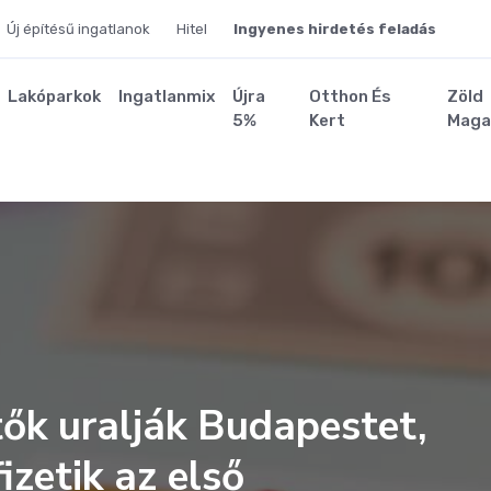
Új építésű ingatlanok
Hitel
Ingyenes hirdetés feladás
Lakóparkok
Ingatlanmix
Újra
Otthon És
Zöld
5%
Kert
Maga
ők uralják Budapestet,
izetik az első