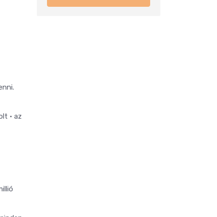
enni.
olt
• az
llió