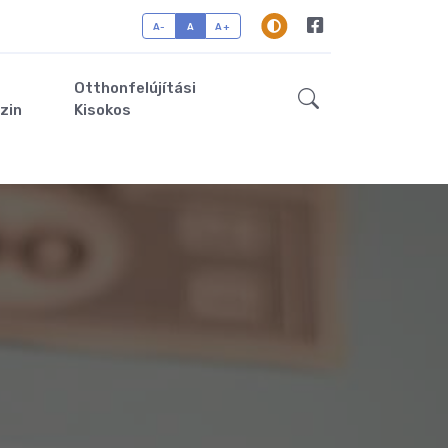
A-
A
A+
Otthonfelújítási
zin
Kisokos