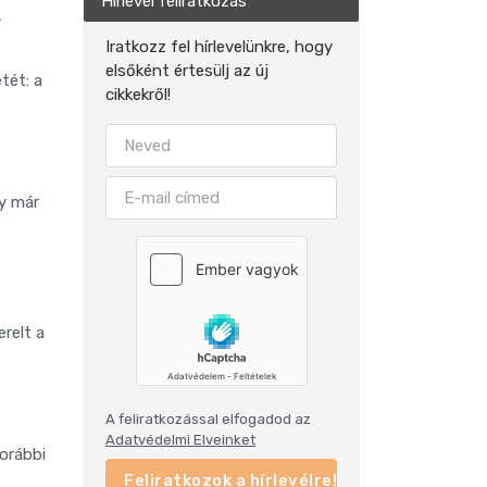
Hírlevél feliratkozás
A
Iratkozz fel hírlevelünkre, hogy
elsőként értesülj az új
tét: a
cikkekről!
ny már
relt a
A feliratkozással elfogadod az
Adatvédelmi Elveinket
korábbi
Feliratkozok a hírlevélre!