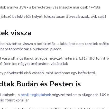
árlók aránya 35%
• a befektetési vásárlásoké már csak 17–18%
 játszó befektetők helyét fokozatosan átveszik azok, akik saját
ek vissza
ába húzódtak vissza a befektetők, a lakásárak nem kezdtek csökk
ag bebetonozódtak a budapesti piacon.
al vásárolt ingatlanok átlagos négyzetméterára 1,33 millió forint v
llió forintos négyzetméteráron vásároltak
gy pályakezdő első vásárló, mint korábban egy befektető.
adtak Budán és Pesten is
 lakások:
• a
pesti téglalakások
négyzetméterára átlagosan 1,09 mi
ió forint körül jár