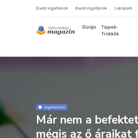
Eladó ingatlanok
Kiadó ingatlanok
Lakópark
Dizájn
Tippek-
Trükkök
Ingatlanmix
Már nem a befektet
mégis az ő áraikat f