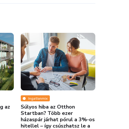
Ingatlanmix
Ingatlanmi
g az
Súlyos hiba az Otthon
Vége a kiv
Startban? Több ezer
Kormányvá
házaspár járhat pórul a 3%-os
berobbanha
hitellel – így csúszhatsz le a
jöhet a fe