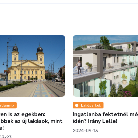
atlanmix
Lakóparkok
en is az egekben:
Ingatlanba fektetnél mé
bbak az új lakások, mint
idén? Irány Lelle!
a!
2024-09-13
03-23