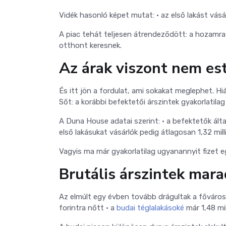
Vidék hasonló képet mutat:
• az első lakást vás
A piac tehát teljesen átrendeződött: a hozamra
otthont keresnek.
Az árak viszont nem est
És itt jön a fordulat, ami sokakat meglephet.
Hi
Sőt: a korábbi befektetői árszintek gyakorlatil
A Duna House adatai szerint:
• a befektetők ált
első lakásukat vásárlók pedig átlagosan 1,32 mi
Vagyis ma már gyakorlatilag ugyanannyit fizet e
Brutális árszintek mar
Az elmúlt egy évben tovább drágultak a fővárosi
forintra nőtt
• a
budai téglalakásoké
már 1,48 mill