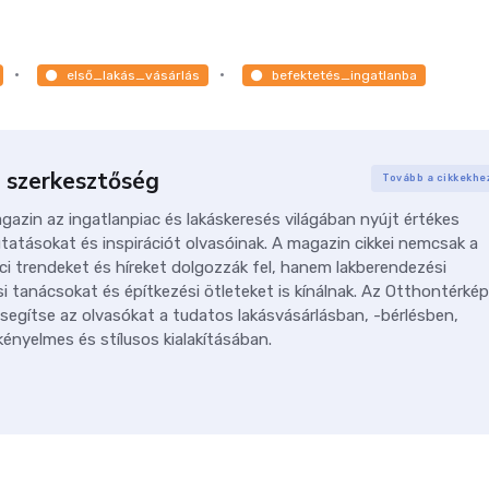
első_lakás_vásárlás
befektetés_ingatlanba
 szerkesztőség
Tovább a cikkekhe
azin az ingatlanpiac és lakáskeresés világában nyújt értékes
tatásokat és inspirációt olvasóinak. A magazin cikkei nemcsak a
ci trendeket és híreket dolgozzák fel, hanem lakberendezési
i tanácsokat és építkezési ötleteket is kínálnak. Az Otthontérkép
 segítse az olvasókat a tudatos lakásvásárlásban, -bérlésben,
ényelmes és stílusos kialakításában.