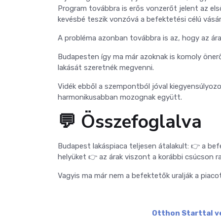
Program továbbra is erős vonzerőt jelent az el
kevésbé teszik vonzóvá a befektetési célú vásár
A probléma azonban továbbra is az, hogy az ára
Budapesten így ma már azoknak is komoly önerőre
lakását szeretnék megvenni.
Vidék ebből a szempontból jóval kiegyensúlyozot
harmonikusabban mozognak együtt.
💬 Összefoglalva
Budapest lakáspiaca teljesen átalakult:
👉 a bef
helyüket
👉 az árak viszont a korábbi csúcson 
Vagyis ma már nem a befektetők uralják a piacot 
Otthon Starttal v