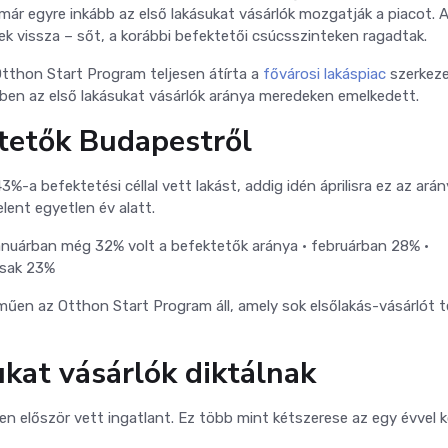
már egyre inkább az első lakásukat vásárlók mozgatják a piacot. 
k vissza – sőt, a korábbi befektetői csúcsszinteken ragadtak.
tthon Start Program teljesen átírta a
fővárosi lakáspiac
szerkeze
en az első lakásukat vásárlók aránya meredeken emelkedett.
ktetők Budapestről
%-a befektetési céllal vett lakást, addig idén áprilisra ez az ará
lent egyetlen év alatt.
januárban még 32% volt a befektetők aránya
• februárban 28%
•
csak 23%
űen az Otthon Start Program áll, amely sok elsőlakás-vásárlót te
kat vásárlók diktálnak
en először vett ingatlant. Ez több mint kétszerese az egy évvel 