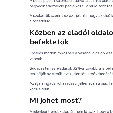
A budai piacon különösen durva árszintek alakulta
negyedik tranzakció pedig közel 2 millió forinto
A szakértők szerint ez azt jelenti, hogy az első 
elfogadniuk.
Közben az eladói oldal
befektetők
Érdekes módon miközben a vásárlói oldalon viss
vannak.
Budapesten az eladások 32%-a továbbra is befek
realizálják az elmúlt évek jelentős árnövekedését
Az ilyen ingatlanok ráadásul jellemzően a piac f
körül alakult
Mi jöhet most?
A jelenlegi trendek alapján nem látszik, hogy a 