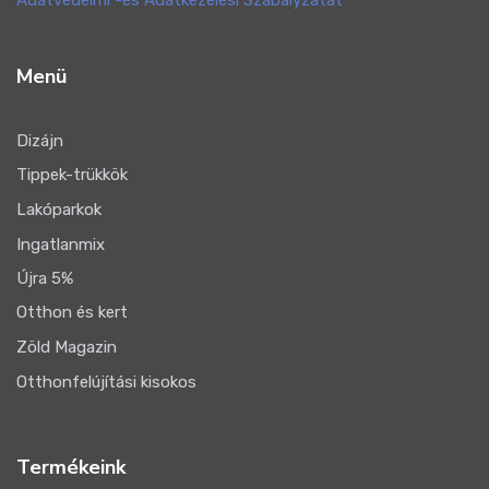
Adatvédelmi -és Adatkezelési Szabályzatát
Menü
Dizájn
Tippek-trükkök
Lakóparkok
Ingatlanmix
Újra 5%
Otthon és kert
Zöld Magazin
Otthonfelújítási kisokos
Termékeink