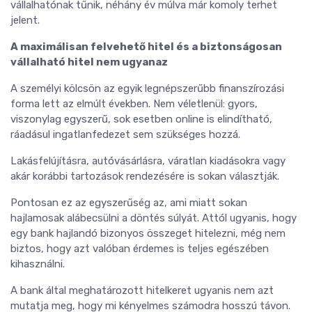
vállalhatónak tűnik, néhány év múlva már komoly terhet
jelent.
A maximálisan felvehető hitel és a biztonságosan
vállalható hitel nem ugyanaz
A személyi kölcsön az egyik legnépszerűbb finanszírozási
forma lett az elmúlt években. Nem véletlenül: gyors,
viszonylag egyszerű, sok esetben online is elindítható,
ráadásul ingatlanfedezet sem szükséges hozzá.
Lakásfelújításra, autóvásárlásra, váratlan kiadásokra vagy
akár korábbi tartozások rendezésére is sokan választják.
Pontosan ez az egyszerűség az, ami miatt sokan
hajlamosak alábecsülni a döntés súlyát. Attól ugyanis, hogy
egy bank hajlandó bizonyos összeget hitelezni, még nem
biztos, hogy azt valóban érdemes is teljes egészében
kihasználni.
A bank által meghatározott hitelkeret ugyanis nem azt
mutatja meg, hogy mi kényelmes számodra hosszú távon.