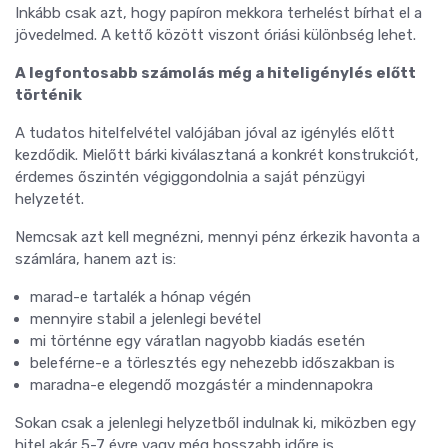
Inkább csak azt, hogy papíron mekkora terhelést bírhat el a
jövedelmed. A kettő között viszont óriási különbség lehet.
A legfontosabb számolás még a hiteligénylés előtt
történik
A tudatos hitelfelvétel valójában jóval az igénylés előtt
kezdődik. Mielőtt bárki kiválasztaná a konkrét konstrukciót,
érdemes őszintén végiggondolnia a saját pénzügyi
helyzetét.
Nemcsak azt kell megnézni, mennyi pénz érkezik havonta a
számlára, hanem azt is:
marad-e tartalék a hónap végén
mennyire stabil a jelenlegi bevétel
mi történne egy váratlan nagyobb kiadás esetén
beleférne-e a törlesztés egy nehezebb időszakban is
maradna-e elegendő mozgástér a mindennapokra
Sokan csak a jelenlegi helyzetből indulnak ki, miközben egy
hitel akár 5-7 évre vagy még hosszabb időre is