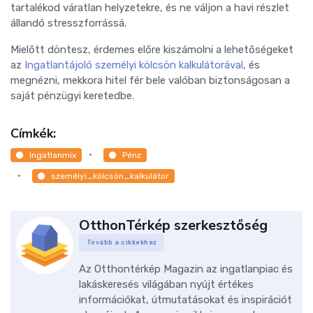
tartalékod váratlan helyzetekre, és ne váljon a havi részlet
állandó stresszforrássá.
Mielőtt döntesz, érdemes előre kiszámolni a lehetőségeket
az
Ingatlantájoló személyi kölcsön kalkulátorával
, és
megnézni, mekkora hitel fér bele valóban biztonságosan a
saját pénzügyi keretedbe.
Címkék:
Ingatlanmix
Pénz
személyi_kölcsön_kalkulátor
OtthonTérkép szerkesztőség
Tovább a cikkekhez
Az Otthontérkép Magazin az ingatlanpiac és
lakáskeresés világában nyújt értékes
információkat, útmutatásokat és inspirációt