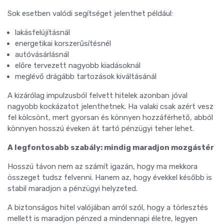
Sok esetben valódi segítséget jelenthet például:
lakásfelújításnál
energetikai korszerűsítésnél
autóvásárlásnál
előre tervezett nagyobb kiadásoknál
meglévő drágább tartozások kiváltásánál
A kizárólag impulzusból felvett hitelek azonban jóval
nagyobb kockázatot jelenthetnek. Ha valaki csak azért vesz
fel kölcsönt, mert gyorsan és könnyen hozzáférhető, abból
könnyen hosszú éveken át tartó pénzügyi teher lehet.
A legfontosabb szabály: mindig maradjon mozgástér
Hosszú távon nem az számít igazán, hogy ma mekkora
összeget tudsz felvenni. Hanem az, hogy évekkel később is
stabil maradjon a pénzügyi helyzeted.
A biztonságos hitel valójában arról szól, hogy a törlesztés
mellett is maradjon pénzed a mindennapi életre, legyen