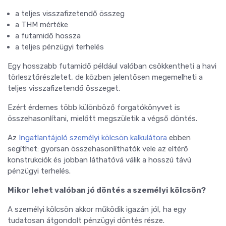
a teljes visszafizetendő összeg
a THM mértéke
a futamidő hossza
a teljes pénzügyi terhelés
Egy hosszabb futamidő például valóban csökkentheti a havi
törlesztőrészletet, de közben jelentősen megemelheti a
teljes visszafizetendő összeget.
Ezért érdemes több különböző forgatókönyvet is
összehasonlítani, mielőtt megszületik a végső döntés.
Az
Ingatlantájoló személyi kölcsön kalkulátora
ebben
segíthet: gyorsan összehasonlíthatók vele az eltérő
konstrukciók és jobban láthatóvá válik a hosszú távú
pénzügyi terhelés.
Mikor lehet valóban jó döntés a személyi kölcsön?
A személyi kölcsön akkor működik igazán jól, ha egy
tudatosan átgondolt pénzügyi döntés része.