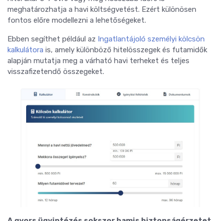
meghatározhatja a havi költségvetést. Ezért különösen
fontos előre modellezni a lehetőségeket.
Ebben segíthet például az
Ingatlantájoló személyi kölcsön
kalkulátora
is, amely különböző hitelösszegek és futamidők
alapján mutatja meg a várható havi terheket és teljes
visszafizetendő összegeket.
A gyors ügyintézés sokszor hamis biztonságérzetet