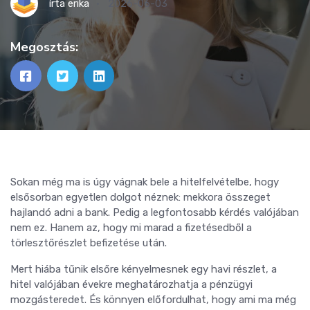
írta
erika
2026-06-03
Megosztás:
Sokan még ma is úgy vágnak bele a hitelfelvételbe, hogy
elsősorban egyetlen dolgot néznek: mekkora összeget
hajlandó adni a bank. Pedig a legfontosabb kérdés valójában
nem ez. Hanem az, hogy mi marad a fizetésedből a
törlesztőrészlet befizetése után.
Mert hiába tűnik elsőre kényelmesnek egy havi részlet, a
hitel valójában évekre meghatározhatja a pénzügyi
mozgásteredet. És könnyen előfordulhat, hogy ami ma még