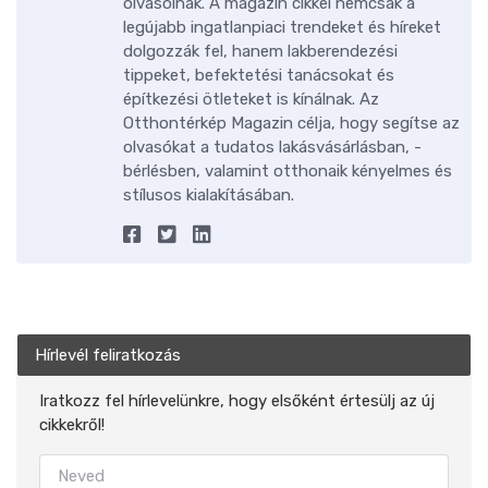
olvasóinak. A magazin cikkei nemcsak a
legújabb ingatlanpiaci trendeket és híreket
dolgozzák fel, hanem lakberendezési
tippeket, befektetési tanácsokat és
építkezési ötleteket is kínálnak. Az
Otthontérkép Magazin célja, hogy segítse az
olvasókat a tudatos lakásvásárlásban, -
bérlésben, valamint otthonaik kényelmes és
stílusos kialakításában.
Hírlevél feliratkozás
Iratkozz fel hírlevelünkre, hogy elsőként értesülj az új
cikkekről!