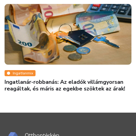
Ingatlanmix
Ilyen egy igazán élhető városi otthon
Budapesten
mgyorsan
 az árak!