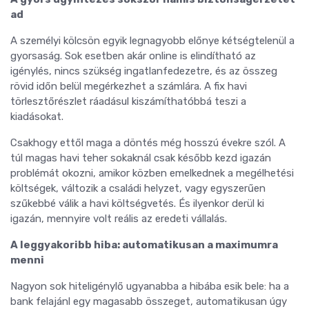
ad
A személyi kölcsön egyik legnagyobb előnye kétségtelenül a
gyorsaság. Sok esetben akár online is elindítható az
igénylés, nincs szükség ingatlanfedezetre, és az összeg
rövid időn belül megérkezhet a számlára. A fix havi
törlesztőrészlet ráadásul kiszámíthatóbbá teszi a
kiadásokat.
Csakhogy ettől maga a döntés még hosszú évekre szól. A
túl magas havi teher sokaknál csak később kezd igazán
problémát okozni, amikor közben emelkednek a megélhetési
költségek, változik a családi helyzet, vagy egyszerűen
szűkebbé válik a havi költségvetés. És ilyenkor derül ki
igazán, mennyire volt reális az eredeti vállalás.
A leggyakoribb hiba: automatikusan a maximumra
menni
Nagyon sok hiteligénylő ugyanabba a hibába esik bele: ha a
bank felajánl egy magasabb összeget, automatikusan úgy