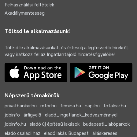
Felhasználási feltételek
Akadálymentesség
Töltsd le alkalmazásunk!
Töltsd le alkalmazásunkat, és értesülj a legfrissebb hírekről,
vagy iratkozz fel az Ingatlantájoló hirdetésfigyelőire!
Népszerű témakörök
privatbankar.hu
mfor.hu
femina.hu
napi.hu
totalcar.hu
jobinfo
árfigyelő
eladó_ingatlanok_kedvezménnyel
jobinfo.hu
eladó új építésű lakások
budapesti_lakóparkok
eladó családi ház
eladó lakás Budapest
álláskeresés