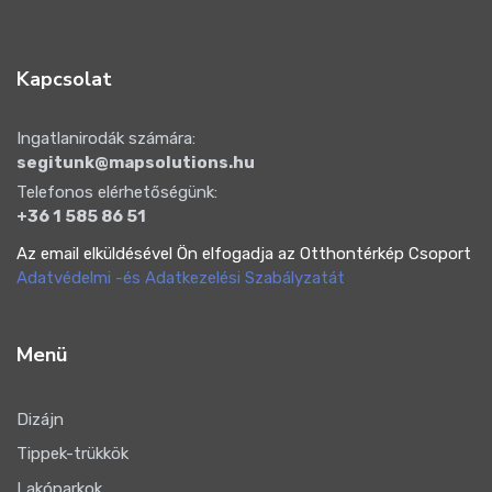
Kapcsolat
Ingatlanirodák számára:
segitunk@mapsolutions.hu
Telefonos elérhetőségünk:
+36 1 585 86 51
Az email elküldésével Ön elfogadja az Otthontérkép Csoport
Adatvédelmi -és Adatkezelési Szabályzatát
Menü
Dizájn
Tippek-trükkök
Lakóparkok