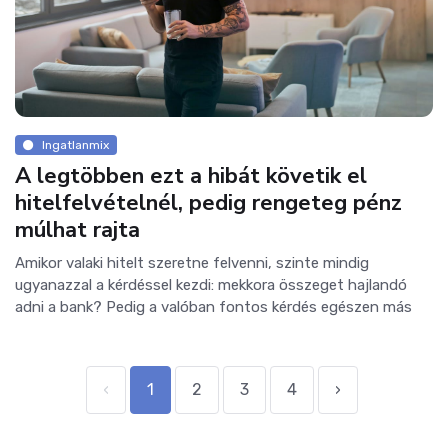
Ingatlanmix
A legtöbben ezt a hibát követik el
hitelfelvételnél, pedig rengeteg pénz
múlhat rajta
Amikor valaki hitelt szeretne felvenni, szinte mindig
ugyanazzal a kérdéssel kezdi: mekkora összeget hajlandó
adni a bank? Pedig a valóban fontos kérdés egészen más
‹
1
2
3
4
›