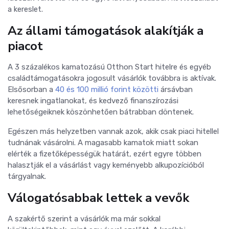
a kereslet.
Az állami támogatások alakítják a
piacot
A 3 százalékos kamatozású Otthon Start hitelre és egyéb
családtámogatásokra jogosult vásárlók továbbra is aktívak.
Elsősorban a
40 és 100 millió forint közötti
ársávban
keresnek ingatlanokat, és kedvező finanszírozási
lehetőségeiknek köszönhetően bátrabban döntenek.
Egészen más helyzetben vannak azok, akik csak piaci hitellel
tudnának vásárolni. A magasabb kamatok miatt sokan
elérték a fizetőképességük határát, ezért egyre többen
halasztják el a vásárlást vagy keményebb alkupozícióból
tárgyalnak.
Válogatósabbak lettek a vevők
A szakértő szerint a vásárlók ma már sokkal