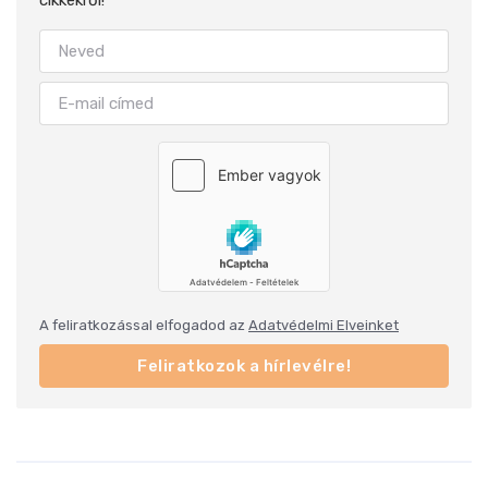
cikkekről!
A feliratkozással elfogadod az
Adatvédelmi Elveinket
Feliratkozok a hírlevélre!