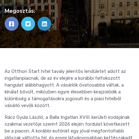
Megosztás:
Az Otthon Start hitel tavaly jelentős lendületet adott az
ingatlanpiacnak, de az év elejére a korábbi felfokozott
hangulat alábbhagyott. A vásárlók óvatosabbá váltak, a
kínálat bővült, miközben egyre élesebben kirajzolódik a
különbség a támogatásokra jogosult és a piaci hitelből
vásárló vevők között.
Rácz Gyula László, a Balla Ingatlan XVIII. kerületi irodájának
szakmai vezetője szerint 2026 elején fordulat következett
be a piacon. A korábbi eufóriát egy jóval megfontoltabb
időszak váltotta fel, és egyre látványosabban kettészakadt