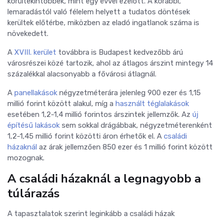
körültekintőbbek, mint egy évvel ezelőtt. A korábbi,
lemaradástól való félelem helyett a tudatos döntések
kerültek előtérbe, miközben az eladó ingatlanok száma is
növekedett.
A
XVIII. kerület
továbbra is Budapest kedvezőbb árú
városrészei közé tartozik, ahol az átlagos árszint mintegy 14
százalékkal alacsonyabb a fővárosi átlagnál.
A
panellakások
négyzetméterára jelenleg 900 ezer és 1,15
millió forint között alakul, míg a
használt téglalakások
esetében 1,2-1,4 millió forintos árszintek jellemzők. Az
új
építésű lakások
sem sokkal drágábbak, négyzetméterenként
1,2-1,45 millió forint közötti áron érhetők el. A
családi
házaknál
az árak jellemzően 850 ezer és 1 millió forint között
mozognak.
A családi házaknál a legnagyobb a
túlárazás
A tapasztalatok szerint leginkább a családi házak