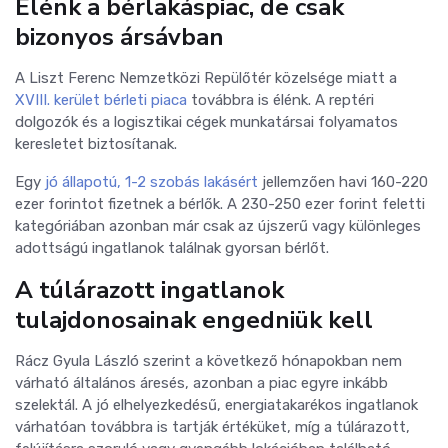
Élénk a bérlakáspiac, de csak
bizonyos ársávban
A Liszt Ferenc Nemzetközi Repülőtér közelsége miatt a
XVIII. kerület bérleti piaca
továbbra is élénk. A reptéri
dolgozók és a logisztikai cégek munkatársai folyamatos
keresletet biztosítanak.
Egy
jó állapotú, 1-2 szobás lakásért
jellemzően havi 160-220
ezer forintot fizetnek a bérlők. A 230-250 ezer forint feletti
kategóriában azonban már csak az újszerű vagy különleges
adottságú ingatlanok találnak gyorsan bérlőt.
A túlárazott ingatlanok
tulajdonosainak engedniük kell
Rácz Gyula László szerint a következő hónapokban nem
várható általános áresés, azonban a piac egyre inkább
szelektál. A jó elhelyezkedésű, energiatakarékos ingatlanok
várhatóan továbbra is tartják értéküket, míg a túlárazott,