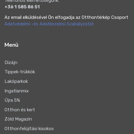
Telefonos elérhetőségünk:
+36 1 585 86 51
Az email elküldésével Ön elfogadja az Otthontérkép Csoport
Adatvédelmi -és Adatkezelési Szabályzatát
Menü
Dizájn
Tippek-trükkök
Lakóparkok
Ingatlanmix
Újra 5%
Otthon és kert
Zöld Magazin
Otthonfelújítási kisokos