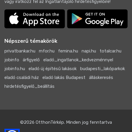
vagy iratkozz fel az Ingatlantájoló hirdetésfigyelőire!
Népszerű témakörök
privatbankar.hu
mfor.hu
femina.hu
napi.hu
totalcar.hu
jobinfo
árfigyelő
eladó_ingatlanok_kedvezménnyel
jobinfo.hu
eladó új építésű lakások
budapesti_lakóparkok
eladó családi ház
eladó lakás Budapest
álláskeresés
hirdetésfigyelő_beállítás
©2026
OtthonTérkép
. Minden jog fenntartva