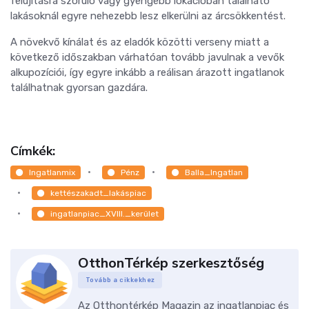
felújításra szoruló vagy gyengébb lokációban található
lakásoknál egyre nehezebb lesz elkerülni az árcsökkentést.
A növekvő kínálat és az eladók közötti verseny miatt a
következő időszakban várhatóan tovább javulnak a vevők
alkupozíciói, így egyre inkább a reálisan árazott ingatlanok
találhatnak gyorsan gazdára.
Címkék:
Ingatlanmix
Pénz
Balla_Ingatlan
kettészakadt_lakáspiac
ingatlanpiac_XVIII._kerület
OtthonTérkép szerkesztőség
Tovább a cikkekhez
Az Otthontérkép Magazin az ingatlanpiac és