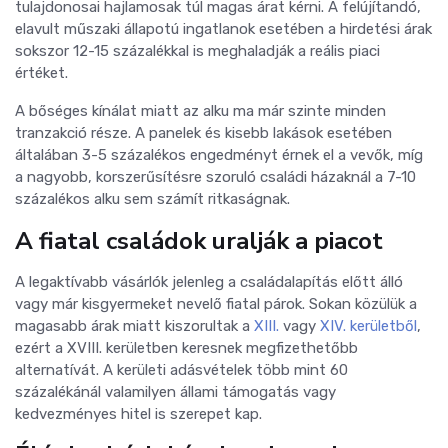
tulajdonosai hajlamosak túl magas árat kérni. A felújítandó,
elavult műszaki állapotú ingatlanok esetében a hirdetési árak
sokszor 12-15 százalékkal is meghaladják a reális piaci
értéket.
A bőséges kínálat miatt az alku ma már szinte minden
tranzakció része. A panelek és kisebb lakások esetében
általában 3-5 százalékos engedményt érnek el a vevők, míg
a nagyobb, korszerűsítésre szoruló családi házaknál a 7-10
százalékos alku sem számít ritkaságnak.
A fiatal családok uralják a piacot
A legaktívabb vásárlók jelenleg a családalapítás előtt álló
vagy már kisgyermeket nevelő fiatal párok. Sokan közülük a
magasabb árak miatt kiszorultak a
XIII.
vagy
XIV. kerületből
,
ezért a XVIII. kerületben keresnek megfizethetőbb
alternatívát.
A kerületi adásvételek több mint 60
százalékánál valamilyen állami támogatás vagy
kedvezményes hitel is szerepet kap.