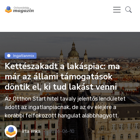
Ingatlanmix
Kettészakadt a lakáspiac: ma
már az állami támogatások
döntik el, ki tud lakást venni
Az Otthon Start hitel tavaly jelentős lendületet
adott az ingatlanpiacnak, de az év elejére a
korábbi felfokozott hangulat alábbhagyott.
írta
erika
2026-06-10