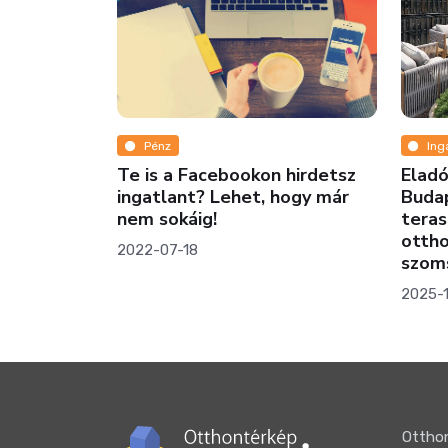
Pénz
Ingatlanmix
Te is a Facebookon hirdetsz
Eladó luxuslak
ingatlant? Lehet, hogy már
Budapest I. ke
nem sokáig!
teraszos, A+ e
otthon a Várn
2022-07-18
szomszédságá
2025-11-12
Otthon