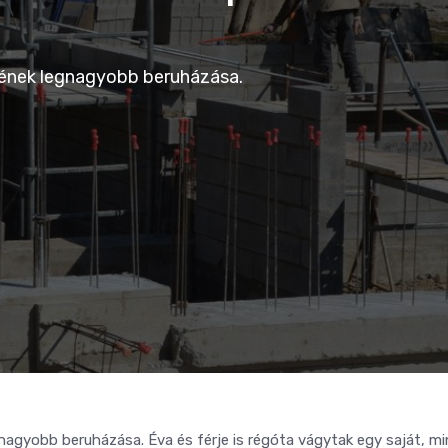
tének legnagyobb beruházása.
gnagyobb beruházása. Éva és férje is régóta vágytak egy saját, m