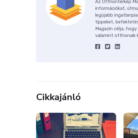
Az Otthontérkép Mag
információkat, útmu
legújabb ingatlanpia
tippeket, befektetés
Magazin célja, hogy
valamint otthonaik k
Cikkajánló