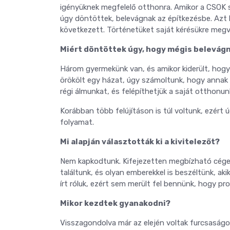
igényüknek megfelelő otthonra. Amikor a CSOK s
úgy döntöttek, belevágnak az építkezésbe. Azt h
következett. Történetüket saját kérésükre meg
Miért döntöttek úgy, hogy mégis belevág
Három gyermekünk van, és amikor kiderült, hogy 
örökölt egy házat, úgy számoltunk, hogy annak 
régi álmunkat, és felépíthetjük a saját otthonun
Korábban több felújításon is túl voltunk, ezért 
folyamat.
Mi alapján választották ki a kivitelezőt?
Nem kapkodtunk. Kifejezetten megbízható céget
találtunk, és olyan emberekkel is beszéltünk, ak
írt róluk, ezért sem merült fel bennünk, hogy pr
Mikor kezdtek gyanakodni?
Visszagondolva már az elején voltak furcsaságo