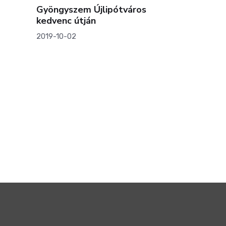
yöngyszem Újlipótváros
Balaton-parti nyaral
edvenc útján
vennél? Ezt nézd me
019-10-02
2020-11-09