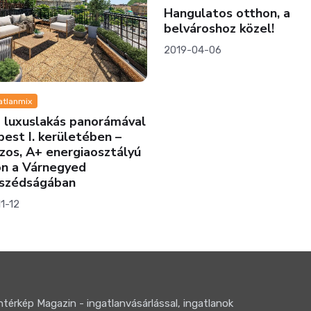
Hangulatos otthon, a
G
belvároshoz közel!
k
2019-04-06
2
ás panorámával
rületében –
nergiaosztályú
egyed
ban
térkép Magazin - ingatlanvásárlással, ingatlanok