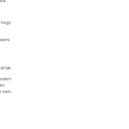
iük.
, hogy
rdemi
árták.
Modern
ben
t sem.