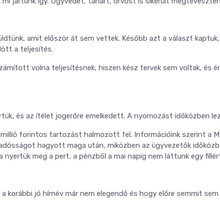
 jártunk így. Ügyvédet, tanárt, orvost is sikerült megtéveszten
küldtünk, amit először át sem vettek. Később azt a választ kaptuk
tt a teljesítés.
ámított volna teljesítésnek, hiszen kész tervek sem voltak, és é
rtük, és az ítélet jogerőre emelkedett. A nyomozást időközben lez
illió forintos tartozást halmozott fel. Információink szerint a 
s adósságot hagyott maga után, miközben az ügyvezetők időköz
a nyertük meg a pert, a pénzből a mai napig nem láttunk egy fillér
a korábbi jó hírnév már nem elegendő és hogy előre semmit sem