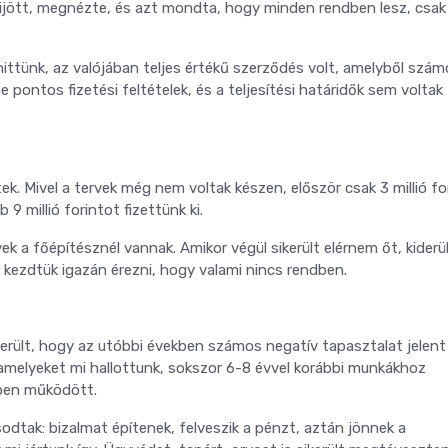
 kijött, megnézte, és azt mondta, hogy minden rendben lesz, csak
hittünk, az valójában teljes értékű szerződés volt, amelyből szá
pontos fizetési feltételek, és a teljesítési határidők sem voltak
tek. Mivel a tervek még nem voltak készen, először csak 3 millió fo
9 millió forintot fizettünk ki.
a főépítésznél vannak. Amikor végül sikerült elérnem őt, kiderül
kezdtük igazán érezni, hogy valami nincs rendben.
erült, hogy az utóbbi években számos negatív tapasztalat jelen
 amelyeket mi hallottunk, sokszor 6-8 évvel korábbi munkákhoz
ppen működött.
dtak: bizalmat építenek, felveszik a pénzt, aztán jönnek a