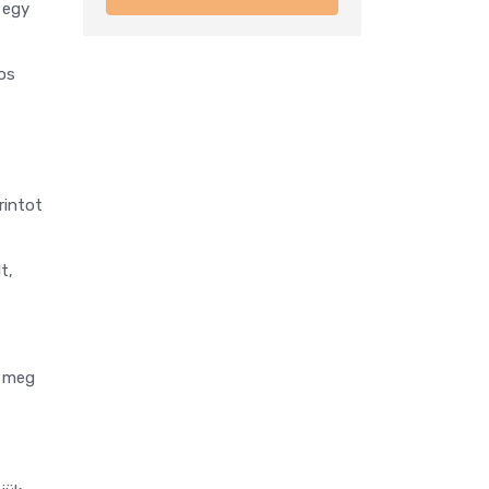
 egy
mos
rintot
t,
t meg