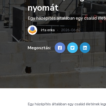
nyomát
Egy házépítés általában egy család éle
írta
erika
2026-06-12
Megosztás:
Egy házépítés általában egy család életének le