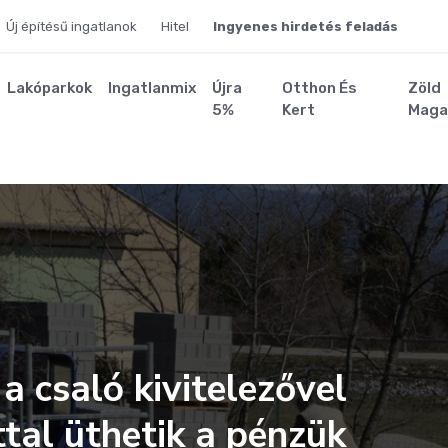
Új építésű ingatlanok
Hitel
Ingyenes hirdetés feladás
Lakóparkok
Ingatlanmix
Újra
Otthon És
Zöld
5%
Kert
Maga
a csaló kivitelezővel
tal üthetik a pénzük