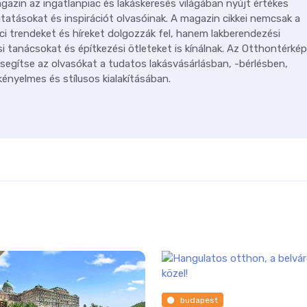
azin az ingatlanpiac és lakáskeresés világában nyújt értékes
tatásokat és inspirációt olvasóinak. A magazin cikkei nemcsak a
ci trendeket és híreket dolgozzák fel, hanem lakberendezési
i tanácsokat és építkezési ötleteket is kínálnak. Az Otthontérkép
 segítse az olvasókat a tudatos lakásvásárlásban, -bérlésben,
ényelmes és stílusos kialakításában.
budapest