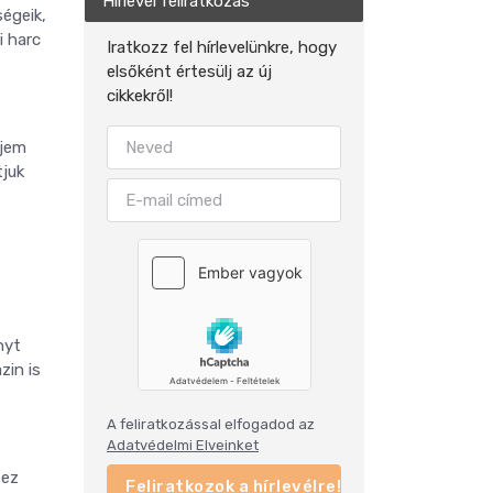
Hírlevél feliratkozás
égeik,
i harc
Iratkozz fel hírlevelünkre, hogy
elsőként értesülj az új
cikkekről!
rjem
tjuk
nyt
zin is
A feliratkozással elfogadod az
Adatvédelmi Elveinket
 ez
Feliratkozok a hírlevélre!