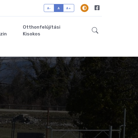
A-
A
A+
Otthonfelújítási
zin
Kisokos