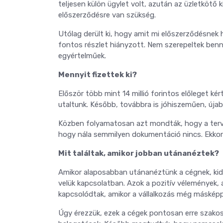
teljesen külön ügylet volt, azután az üzletkötő
előszerződésre van szükség.
Utólag derült ki, hogy amit mi előszerződésnek 
fontos részlet hiányzott. Nem szerepeltek benne 
egyértelműek.
Mennyit fizettek ki?
Először több mint 14 millió forintos előleget kér
utaltunk. Később, továbbra is jóhiszeműen, újabb 
Közben folyamatosan azt mondták, hogy a tervek 
hogy nála semmilyen dokumentáció nincs. Ekkor 
Mit találtak, amikor jobban utánanéztek?
Amikor alaposabban utánanéztünk a cégnek, kid
velük kapcsolatban. Azok a pozitív vélemények,
kapcsolódtak, amikor a vállalkozás még máské
Úgy érezzük, ezek a cégek pontosan erre szakoso