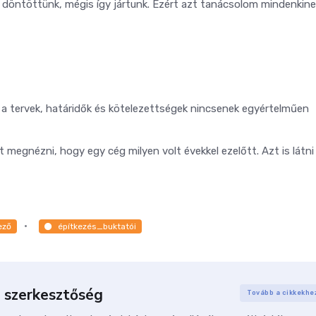
 döntöttünk, mégis így jártunk. Ezért azt tanácsolom mindenkine
íg a tervek, határidők és kötelezettségek nincsenek egyértelműen
egnézni, hogy egy cég milyen volt évekkel ezelőtt. Azt is látni k
ező
építkezés_buktatói
 szerkesztőség
Tovább a cikkekhe