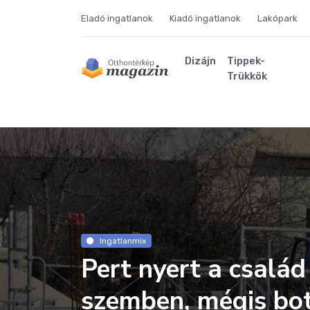
Eladó ingatlanok
Kiadó ingatlanok
Lakópark
Dizájn
Tippek-
Trükkök
Ingatlanmix
Pert nyert a család 
szemben, mégis bot