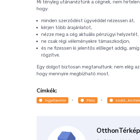
Mi tényleg utánanéztünk a cégnek, nem hirtelen
hogy:
minden szerződést ügyvéddel nézessen át,
kérjen több árajánlatot,
nézze meg a cég aktuális pénzügyi helyzetét,
ne csak régi véleményekre támaszkodjon,
és ne fizessen ki jelentős előleget addig, am
rögzítve.
Egy dolgot biztosan megtanultunk: nem elég azt m
hogy mennyire megbízható most.
Címkék:
Ingatlanmix
Pénz
csaló_kivitel
OtthonTérkép