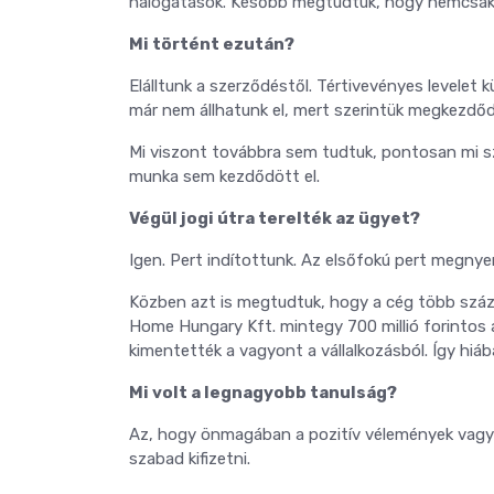
halogatások. Később megtudtuk, hogy nemcsak mi
Mi történt ezután?
Elálltunk a szerződéstől. Tértivevényes levelet 
már nem állhatunk el, mert szerintük megkezdődö
Mi viszont továbbra sem tudtuk, pontosan mi sz
munka sem kezdődött el.
Végül jogi útra terelték az ügyet?
Igen. Pert indítottunk. Az elsőfokú pert megnye
Közben azt is megtudtuk, hogy a cég több százm
Home Hungary Kft. mintegy 700 millió forinto
kimentették a vagyont a vállalkozásból. Így hiáb
Mi volt a legnagyobb tanulság?
Az, hogy önmagában a pozitív vélemények vagy 
szabad kifizetni.