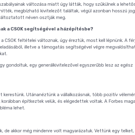
zabályainak változása miatt úgy látták, hogy szűkülnek a lehetős
itték, megbízható kivitelezőt találtak, végül azonban hosszú jog
változtatott néven osztják meg.
nak a CSOK segítségével a házépítésbe?
a CSOK feltételei változnak, úgy éreztük, most kell lépnünk. A fé
eladásából, illetve a támogatás segítségével végre megvalósítha
kat.
úgy gondoltuk, egy generálkivitelezővel egyszerűbb lesz az egész
 kerestünk. Utánanéztünk a vállalkozásnak, több pozitív vélemé
ik korábban építkeztek velük, és elégedettek voltak. A Forbes maga
obléma lehet.
k, de akkor még mindenre volt magyarázatuk. Vettünk egy telket,