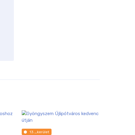
13._kerület
eladó_sorház