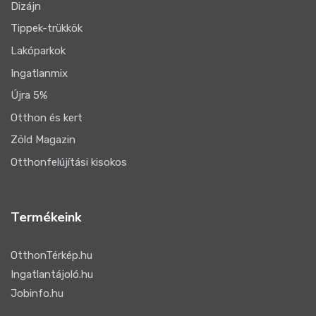
Dizájn
Tippek-trükkök
Lakóparkok
Ingatlanmix
Újra 5%
Otthon és kert
Zöld Magazin
Otthonfelújítási kisokos
Termékeink
OtthonTérkép.hu
Ingatlantájoló.hu
Jobinfo.hu