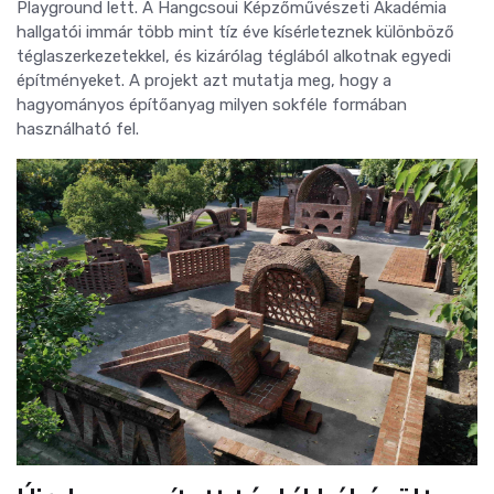
Playground lett. A Hangcsoui Képzőművészeti Akadémia
hallgatói immár több mint tíz éve kísérleteznek különböző
téglaszerkezetekkel, és kizárólag téglából alkotnak egyedi
építményeket. A projekt azt mutatja meg, hogy a
hagyományos építőanyag milyen sokféle formában
használható fel.