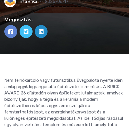
írta
erika
2026-06-17
Megosztás:
Nem felhőkarcoló vagy futurisztikus üvegpalota nyerte idén
a világ egyik legrangosabb építészeti elismerését. A BRICK
AWARD 26 díjátadón olyan épületeket jutalmaztak, amelyek
bizonyítják, hogy a tégla és a kerámia a modern
építészetben is képes egyszerre szolgálni a
fenntarthatóságot, az energiahatékonyságot és a
különleges építészeti megoldásokat. Az idei fődíjas ráadásul
egy olyan vietnámi templom és múzeum lett, amely több