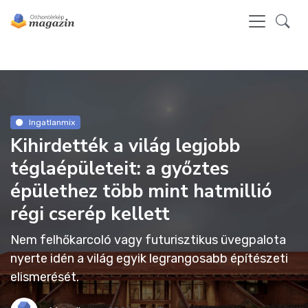
Ingatlanmix
Kihirdették a világ legjobb
téglaépületeit: a győztes
épülethez több mint hatmillió
régi cserép kellett
Nem felhőkarcoló vagy futurisztikus üvegpalota
nyerte idén a világ egyik legrangosabb építészeti
elismerését.