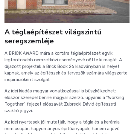
A téglaépítészet világszintű
seregszemléje
A BRICK AWARD mára a kortárs téglaépítészet egyik
legfontosabb nemzetközi eseményévé nőtte ki magát. A
díjazott projektek a Brick Book 26 kiadványban is helyet
kapnak, amely az építészek és tervezők számára világszerte
inspirációként szolgál.
Az idei kiadás magyar vonatkozással is büszkélkedhet:
először szerepel benne magyar szerző, ugyanis a "Working
Together" fejezet előszavát Zubrecki Dávid építészeti
szakíró jegyzi.
Az idei nyertesek jól mutatják, hogy a tégla és a kerámia
nem csupán hagyományos építőanyagok, hanem a jövő