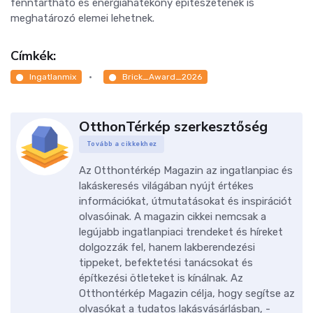
fenntartható és energiahatékony építészetének is
meghatározó elemei lehetnek.
Címkék:
Ingatlanmix
Brick_Award_2026
OtthonTérkép szerkesztőség
Tovább a cikkekhez
Az Otthontérkép Magazin az ingatlanpiac és
lakáskeresés világában nyújt értékes
információkat, útmutatásokat és inspirációt
olvasóinak. A magazin cikkei nemcsak a
legújabb ingatlanpiaci trendeket és híreket
dolgozzák fel, hanem lakberendezési
tippeket, befektetési tanácsokat és
építkezési ötleteket is kínálnak. Az
Otthontérkép Magazin célja, hogy segítse az
olvasókat a tudatos lakásvásárlásban, -