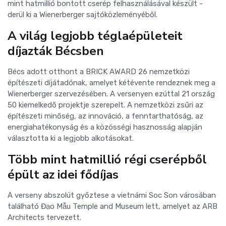
mint hatmillió bontott cserép felhasználásával készült -
derül ki a Wienerberger sajtóközleményéből.
A világ legjobb téglaépületeit
díjazták Bécsben
Bécs adott otthont a BRICK AWARD 26 nemzetközi
építészeti díjátadónak, amelyet kétévente rendeznek meg a
Wienerberger szervezésében. A versenyen ezúttal 21 ország
50 kiemelkedő projektje szerepelt. A nemzetközi zsűri az
építészeti minőség, az innováció, a fenntarthatóság, az
energiahatékonyság és a közösségi hasznosság alapján
választotta ki a legjobb alkotásokat.
Több mint hatmillió régi cserépből
épült az idei fődíjas
A verseny abszolút győztese a vietnámi Soc Son városában
található Đạo Mẫu Temple and Museum lett, amelyet az ARB
Architects tervezett.