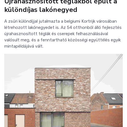
Újrahasznosított téglákból épült a
különdíjas lakónegyed
A zsűri különdíjjal jutalmazta a belgiumi Kortrijk városában
létrehozott lakónegyedet is. Az 54 otthonból álló fejlesztés
újrahasznosított téglák és cserepek felhasználásával
valósult meg, és a fenntartható közösségi együttélés egyik
mintapéldájává vált.