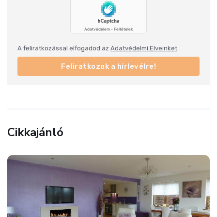
A feliratkozással elfogadod az
Adatvédelmi Elveinket
Feliratkozok a hírlevélre!
Cikkajánló
Ingatlanmix
Százmilliós csodaházak Siófokról