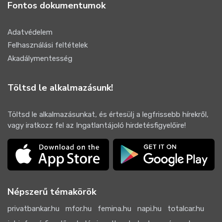
Fontos dokumentumok
Adatvédelem
Felhasználási feltételek
Akadálymentesség
Töltsd le alkalmazásunk!
Töltsd le alkalmazásunkat, és értesülj a legfrissebb hírekről,
vagy iratkozz fel az Ingatlantájoló hirdetésfigyelőire!
Népszerű témakörök
privatbankar.hu
mfor.hu
femina.hu
napi.hu
totalcar.hu