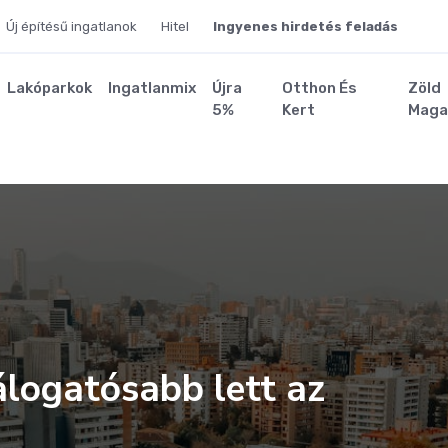
Új építésű ingatlanok
Hitel
Ingyenes hirdetés feladás
Lakóparkok
Ingatlanmix
Újra
Otthon És
Zöld
5%
Kert
Maga
álogatósabb lett az