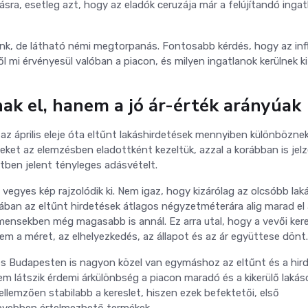
ra, esetleg azt, hogy az eladók ceruzája már a felújítandó ingat
ünk, de látható némi megtorpanás. Fontosabb kérdés, hogy az inf
mi érvényesül valóban a piacon, és milyen ingatlanok kerülnek ki
ak el, hanem a jó ár-érték arányúak
z április eleje óta eltűnt lakáshirdetések mennyiben különbözne
éseket az elemzésben eladottként kezeltük, azzal a korábban is jel
ben jelent tényleges adásvételt.
 vegyes kép rajzolódik ki. Nem igaz, hogy kizárólag az olcsóbb lak
riában az eltűnt hirdetések átlagos négyzetméterára alig marad el
mensekben még magasabb is annál. Ez arra utal, hogy a vevői kere
em a méret, az elhelyezkedés, az állapot és az ár együttese dönt.
 Budapesten is nagyon közel van egymáshoz az eltűnt és a hir
em látszik érdemi árkülönbség a piacon maradó és a kikerülő lakás
ellemzően stabilabb a kereslet, hiszen ezek befektetői, első
nnyebben értelmezhető termékek.