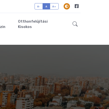
A-
A
A+
Otthonfelújítási
zin
Kisokos