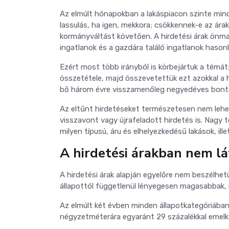
Az elmúlt hónapokban a lakáspiacon szinte mind
lassulás, ha igen, mekkora; csökkennek-e az árak
kormányváltást követően. A hirdetési árak önma
ingatlanok és a gazdára találó ingatlanok hason
Ezért most több irányból is körbejártuk a témát
összetétele, majd összevetettük ezt azokkal a h
bő három évre visszamenőleg negyedéves bontá
Az eltűnt hirdetéseket természetesen nem lehet 
visszavont vagy újrafeladott hirdetés is. Nagy 
milyen típusú, áru és elhelyezkedésű lakások, ille
A hirdetési árakban nem lá
A hirdetési árak alapján egyelőre nem beszélhet
állapottól függetlenül lényegesen magasabbak, m
Az elmúlt két évben minden állapotkategóriában j
négyzetméterára egyaránt 29 százalékkal emelk