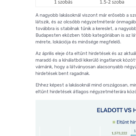
A nagyobb lakásoknál viszont már erősebb a szó
látszik, és az olcsóbb négyzetméterár önmagába
továbbra is stabilnak tűnik a kereslet, a nagyo
Budapesten eközben több kategóriában is az lát
mérete, lokációja és minősége megfelelő.
Az április eleje óta eltűnt hirdetések és az akt
maradó és a kínálatból kikerülő ingatlanok közöt
várnánk, hogy a látványosan alacsonyabb négyz
hirdetések bent ragadnak.
Ehhez képest a lakásoknál mind országosan, mi
eltűnt hirdetések átlagos négyzetméterára köz