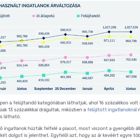
en a felújítandó kategóriában láthatjuk, ahol 16 százalékos volt
túak 13 százalékkal drágultak, miközben a
felújított ingatlanoknál
m
s látható.
ő ingatlanok húzták felfelé a piacot, most viszont a gyengébb ál
 két dolgot is jelenthet. Egyfelől azt, hogy az ár kevéért egyre tö