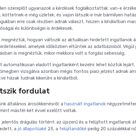
en szereplőt ugyanazok a kérdések foglalkoztattak: van-e érzék
; köttetnek-e még üzletek; és vajon látszik-e már bármilyen hatá
gukban erre csak részben adnak választ, hiszen a kínálatban ma
lóságai és különbségei is érdekesek.
: megnéztük, hogyan változik az aktuálisan hirdetett ingatlanok á
irdetésekkel, amelyek időközben eltűntek az adatbázisból. Végül
sban is megnéztük, mikor mekkora volt a forgási sebesség.
automatikusan eladott ingatlanként kezelni: lehet köztük lejárt,
tömegben vizsgálva azonban mégis fontos piaci jelzést adnak arró
tve házak tudnak kikerülni a kínálatból.
tszik fordulat
ünk általános árcsökkenésről: a
használt ingatlanok
négyzetméter
int másfél-két évvel ezelőtt voltak.
elentős drágulás történt: az újszerű és a felújított ingatlanok á
edett, a
jó állapotúaké
23, a
felújítandóké
pedig 20 százalékkal nő