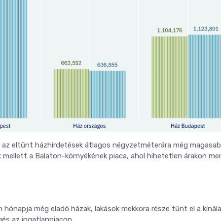
 az eltűnt házhirdetések átlagos négyzetméterára még magasabb
bek mellett a Balaton-környékének piaca, ahol hihetetlen árakon m
 hónapja még eladó házak, lakások mekkora része tűnt el a kínála
rgés az ingatlanpiacon.