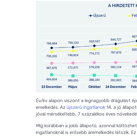
Év/év alapon viszont a legnagyobb drágulást épp
emelkedés. Az
újszerű ingatlanok
14, a jó állapo
jóval mérsékeltebb, 7 százalékos éves növekedé
Míg korábban a jobb állapotú, azonnal költözhet
ingatlanoknál is erősebb áremelkedés látszik. Ez