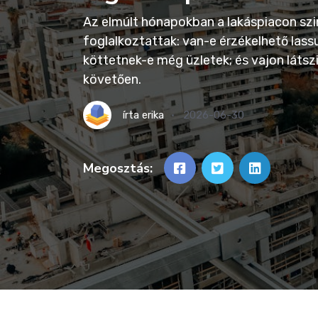
Az elmúlt hónapokban a lakáspiacon sz
foglalkoztattak: van-e érzékelhető lassu
köttetnek-e még üzletek; és vajon láts
követően.
írta
erika
2026-06-30
Megosztás: