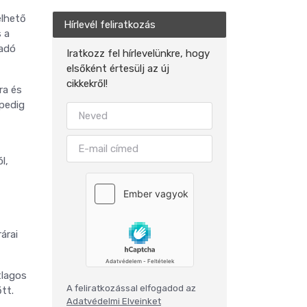
elhető
Hírlevél feliratkozás
s a
radó
Iratkozz fel hírlevelünkre, hogy
elsőként értesülj az új
cikkekről!
ra és
 pedig
l,
árai
tlagos
A feliratkozással elfogadod az
tt.
Adatvédelmi Elveinket