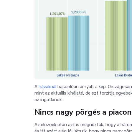
A
házaknál
hasonlóan árnyalt a kép. Országosan
mint az aktuális kínálaté, de ezt torzítja egye
az ingatlanok.
Nincs nagy pörgés a piacon
Az előzőek után azt is megnéztük, hogy a három
és itt azért elég jól látszik, hogy nincs nagy pö