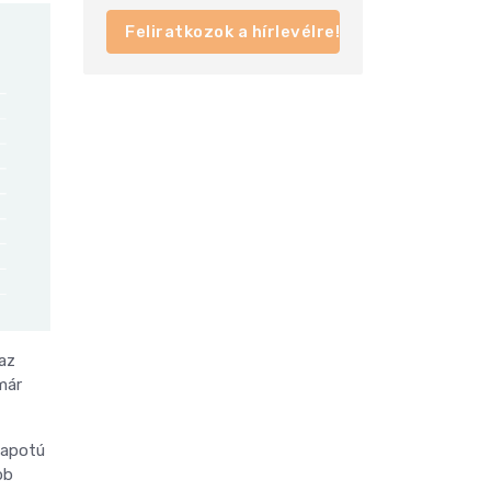
Feliratkozok a hírlevélre!
 az
ár
lapotú
bb