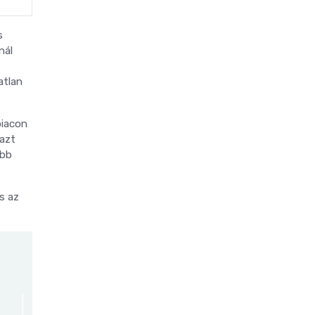
s
nál
atlan
piacon
 azt
ább
s az