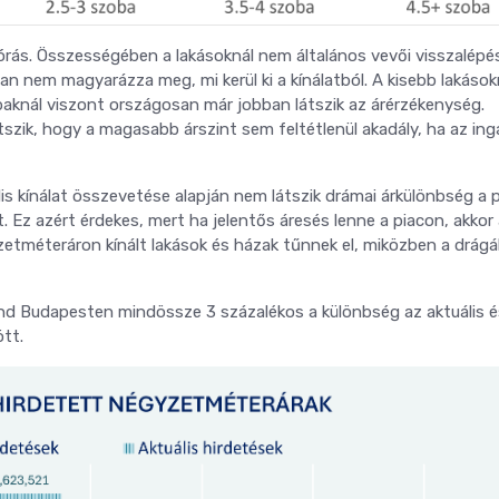
rás. Összességében a lakásoknál nem általános vevői visszalépé
n nem magyarázza meg, mi kerül ki a kínálatból. A kisebb lakások
bbaknál viszont országosan már jobban látszik az árérzékenység.
szik, hogy a magasabb árszint sem feltétlenül akadály, ha az ing
uális kínálat összevetése alapján nem látszik drámai árkülönbség a 
t. Ez azért érdekes, mert ha jelentős áresés lenne a piacon, akkor
etméteráron kínált lakások és házak tűnnek el, miközben a drág
nd Budapesten mindössze 3 százalékos a különbség az aktuális é
ött.