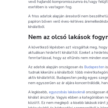
vevő hajlandó kompromisszumra és/vagy felújítás
esetében is vastagon fog.
A friss adatok alapján áresésről nem beszélhet
papíron bőven verő éves-kétéves áremelkedésből 
kínálatból.
Nem az olcsó lakások fogyn
A következő lépésben azt vizsgáltuk meg, hogy a
aktuálisan hirdetett kínálattól. Ezeket a hirdet
fenntartással, hogy az eltűnés nem minden eset
Az adatok alapján országosan és
Budapesten
is
tudnak kikerülni a kínálatból: több méretkategó
aktív kínálatétól, Budapesten pedig egyes szeg
nem egyszerűen az ár aljára koncentrálódik, han
A legkisebb,
egyszobás lakásoknál
országosan és
kínálat árszintje. Vagyis ebben a kategóriában n
között. Ez nem meglepő: a kisebb lakások iránt j
lakásvásárlói és bérbeadási szempontból is kö