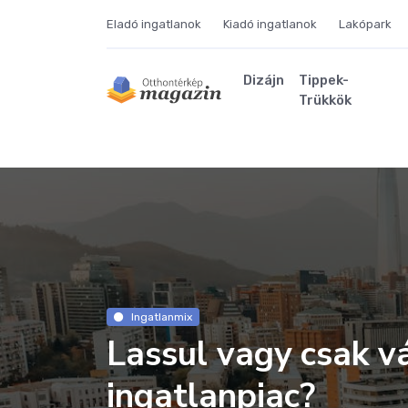
Eladó ingatlanok
Kiadó ingatlanok
Lakópark
Dizájn
Tippek-
Trükkök
Ingatlanmix
Lassul vagy csak v
ingatlanpiac?