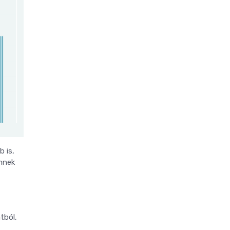
 is,
ennek
tból,