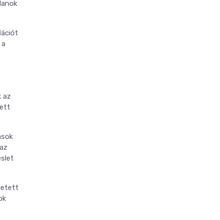
lanok
lációt
 a
k az
zett
ások
 az
slet
detett
ok