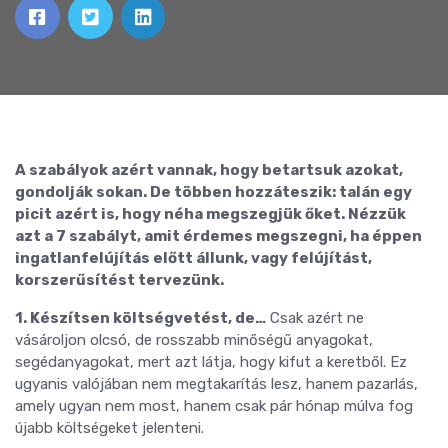
A szabályok azért vannak, hogy betartsuk azokat,
gondolják sokan. De többen hozzáteszik: talán egy
picit azért is, hogy néha megszegjük őket. Nézzük
azt a 7 szabályt, amit érdemes megszegni, ha éppen
ingatlanfelújítás előtt állunk, vagy felújítást,
korszerűsítést tervezünk.
1. Készítsen költségvetést, de…
Csak azért ne
vásároljon olcsó, de rosszabb minőségű anyagokat,
segédanyagokat, mert azt látja, hogy kifut a keretből. Ez
ugyanis valójában nem megtakarítás lesz, hanem pazarlás,
amely ugyan nem most, hanem csak pár hónap múlva fog
újabb költségeket jelenteni.