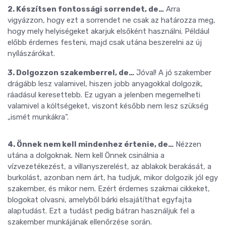
2. Készítsen fontossági sorrendet, de…
Arra
vigyázzon, hogy ezt a sorrendet ne csak az határozza meg,
hogy mely helyiségeket akarjuk elsőként használni. Például
előbb érdemes festeni, majd csak utána beszerelni az új
nyílászárókat.
3. Dolgozzon szakemberrel, de…
Jóval! A jó szakember
drágább lesz valamivel, hiszen jobb anyagokkal dolgozik,
ráadásul keresettebb. Ez ugyan a jelenben megemelheti
valamivel a költségeket, viszont később nem lesz szükség
„ismét munkákra”.
4. Önnek nem kell mindenhez értenie, de…
Nézzen
utána a dolgoknak. Nem kell Önnek csinálnia a
vízvezetékezést, a villanyszerelést, az ablakok berakását, a
burkolást, azonban nem árt, ha tudjuk, mikor dolgozik jól egy
szakember, és mikor nem. Ezért érdemes szakmai cikkeket,
blogokat olvasni, amelyből bárki elsajátíthat egyfajta
alaptudást. Ezt a tudást pedig bátran használjuk fel a
szakember munkájának ellenőrzése során.