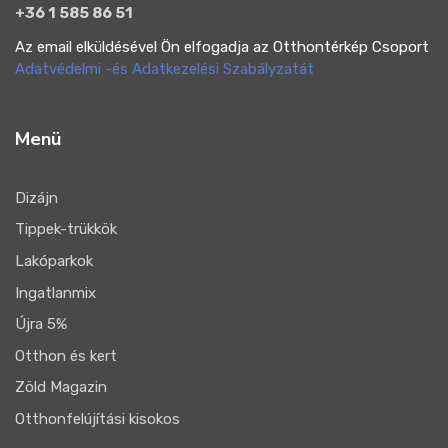
+36 1 585 86 51
Az email elküldésével Ön elfogadja az Otthontérkép Csoport
Adatvédelmi -és Adatkezelési Szabályzatát
Menü
Dizájn
Tippek-trükkök
Lakóparkok
Ingatlanmix
Újra 5%
Otthon és kert
Zöld Magazin
Otthonfelújítási kisokos