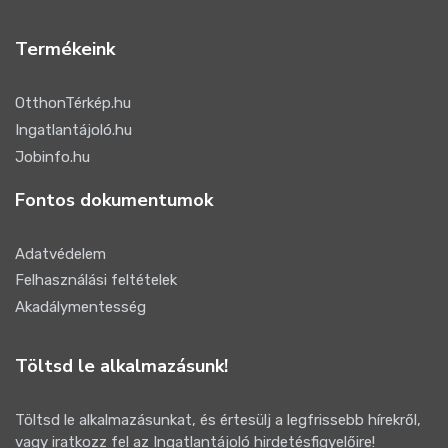
Termékeink
OtthonTérkép.hu
Ingatlantájoló.hu
Jobinfo.hu
Fontos dokumentumok
Adatvédelem
Felhasználási feltételek
Akadálymentesség
Töltsd le alkalmazásunk!
Töltsd le alkalmazásunkat, és értesülj a legfrissebb hírekről,
vagy iratkozz fel az Ingatlantájoló hirdetésfigyelőire!