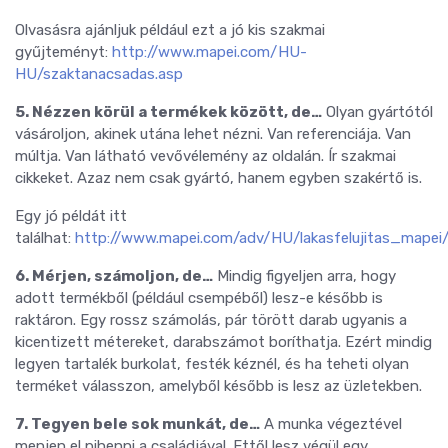
Olvasásra ajánljuk például ezt a jó kis szakmai
gyűjteményt:
http://www.mapei.com/HU-
HU/szaktanacsadas.asp
5. Nézzen körül a termékek között, de…
Olyan gyártótól
vásároljon, akinek utána lehet nézni. Van referenciája. Van
múltja. Van látható vevővélemény az oldalán. Ír szakmai
cikkeket. Azaz nem csak gyártó, hanem egyben szakértő is.
Egy jó példát itt
találhat:
http://www.mapei.com/adv/HU/lakasfelujitas_mapei
6. Mérjen, számoljon, de…
Mindig figyeljen arra, hogy
adott termékből (például csempéből) lesz-e később is
raktáron. Egy rossz számolás, pár törött darab ugyanis a
kicentizett métereket, darabszámot boríthatja. Ezért mindig
legyen tartalék burkolat, festék kéznél, és ha teheti olyan
terméket válasszon, amelyből később is lesz az üzletekben.
7. Tegyen bele sok munkát, de…
A munka végeztével
menjen el pihenni a családjával. Ettől lesz végül egy