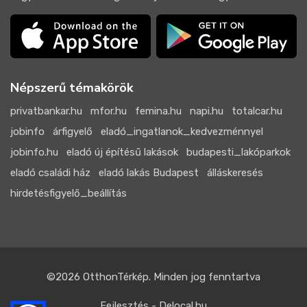
Népszerű témakörök
privatbankar.hu
mfor.hu
femina.hu
napi.hu
totalcar.hu
jobinfo
árfigyelő
eladó_ingatlanok_kedvezménnyel
jobinfo.hu
eladó új építésű lakások
budapesti_lakóparkok
eladó családi ház
eladó lakás Budapest
álláskeresés
hirdetésfigyelő_beállítás
©2026
OtthonTérkép
. Minden jog fenntartva
Fejlesztés - Delocal.hu