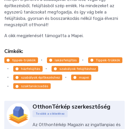
építkezésből, felújításból szép emlék. Ha mindezeket az
egyszerű tanácsokat megfogadja, és így vág bele a
felújításba, gyorsan és bosszankodás nélkül fogja élvezni
megszépült otthonát!
A cikk megjelenését támogatta a Mapei.
Címkék:
tippek-trükkök
lakásfelújítás
Tippek-trükkök
házfelújítás
szabályok felújításhoz
szabályok építkezéshez
mapei
szaktanácsadás
OtthonTérkép szerkesztőség
Tovább a cikkekhez
Az Otthontérkép Magazin az ingatlanpiac és