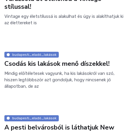
stílussal!
Vintage egy életstílussá is alakulhat és úgy is alakíthatjuk ki
az élettereket is
budapesti_eladó_lakások
Csodás kis lakások menő díszekkel!
Mindig előítéletesek vagyunk, ha kis lakásokról van szó,
hiszen legtöbbször azt gondoljuk, hogy nincsenek jó
állapotban, de az
budapesti_eladó_lakások
A pesti belvárosból is láthatjuk New