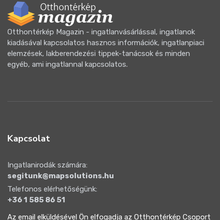
Otthontérkép Magazin - ingatlanvásárlással, ingatlanok
kiadásával kapcsolatos hasznos információk, ingatlanpiaci
elemzések, lakberendezési tippek-tanácsok és minden
egyéb, ami ingatlannal kapcsolatos.
Kapcsolat
Ingatlanirodák számára:
segitunk@mapsolutions.hu
Telefonos elérhetőségünk:
+36 1 585 86 51
Az email elküldésével Ön elfogadja az Otthontérkép Csoport