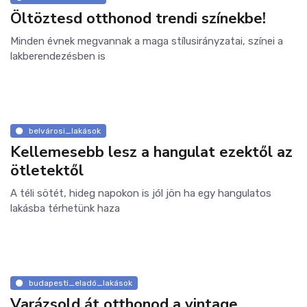
Öltöztesd otthonod trendi színekbe!
Minden évnek megvannak a maga stílusirányzatai, színei a
lakberendezésben is
belvárosi_lakások
Kellemesebb lesz a hangulat ezektől az
ötletektől
A téli sötét, hideg napokon is jól jön ha egy hangulatos
lakásba térhetünk haza
budapesti_eladó_lakások
Varázsold át otthonod a vintage