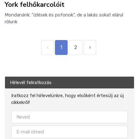
York felhőkarcolóit
Mondanánk: "ízlések és pofonok", de a lakás sokat elárul
rólunk
‹
1
2
›
Hírlevél feliratkozás
Iratkozz fel hírlevelünkre, hogy elsőként értesülj az új
cikkekről!