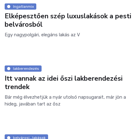
Ingatlanmix
Elképesztően szép luxuslakások a pesti
belvárosból
Egy nagypolgári, elegáns lakás az V
lakberendezés
Itt vannak az idei őszi lakberendezési
trendek
Bár még élvezhetjük a nyár utolsó napsugarait, már jön a
hideg, javában tart az ősz
belvárosi_lakások