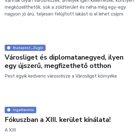
Vannak olyan városrészek, amelyek igen kellemesek, könnyen
megközelíthetők, sok a zöldterület és néha még egy-egy
nagyon jó árú, teljesen felújított lakást is el lehet csípni
Budapest_Zugló
Városliget és diplomatanegyed, ilyen
egy újszerű, megfizethető otthon
Pest egyik kedvenc városrésze a Városliget környéke
Ingatlanmix
Fókuszban a XIII. kerület kínálata!
A XIII