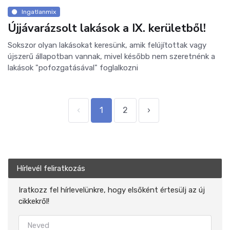
Ingatlanmix
Újjávarázsolt lakások a IX. kerületből!
Sokszor olyan lakásokat keresünk, amik felújítottak vagy
újszerű állapotban vannak, mivel később nem szeretnénk a
lakások "pofozgatásával" foglalkozni
‹
1
2
›
Hírlevél feliratkozás
Iratkozz fel hírlevelünkre, hogy elsőként értesülj az új
cikkekről!