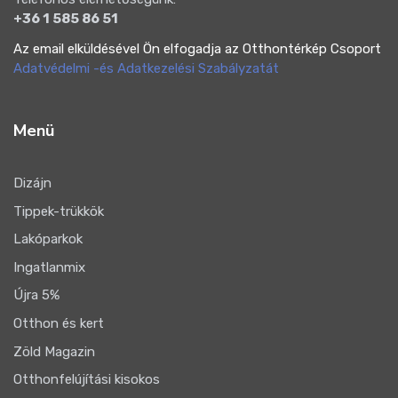
+36 1 585 86 51
Az email elküldésével Ön elfogadja az Otthontérkép Csoport
Adatvédelmi -és Adatkezelési Szabályzatát
Menü
Dizájn
Tippek-trükkök
Lakóparkok
Ingatlanmix
Újra 5%
Otthon és kert
Zöld Magazin
Otthonfelújítási kisokos