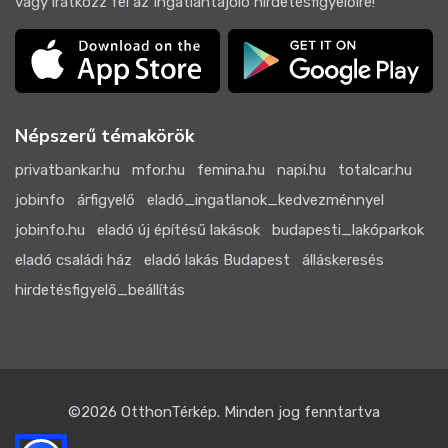
vagy iratkozz fel az Ingatlantájoló hirdetésfigyelőire!
Népszerű témakörök
privatbankar.hu
mfor.hu
femina.hu
napi.hu
totalcar.hu
jobinfo
árfigyelő
eladó_ingatlanok_kedvezménnyel
jobinfo.hu
eladó új építésű lakások
budapesti_lakóparkok
eladó családi ház
eladó lakás Budapest
álláskeresés
hirdetésfigyelő_beállítás
©2026
OtthonTérkép
. Minden jog fenntartva