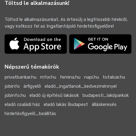
Töltsd le alkalmazásunk!
Töltsd le alkalmazásunkat, és értesülj a legfrissebb hírekről,
vagy iratkozz fel az Ingatlantájoló hirdetésfigyelőire!
Népszerű témakörök
privatbankar.hu
mfor.hu
femina.hu
napi.hu
totalcar.hu
jobinfo
árfigyelő
eladó_ingatlanok_kedvezménnyel
jobinfo.hu
eladó új építésű lakások
budapesti_lakóparkok
eladó családi ház
eladó lakás Budapest
álláskeresés
hirdetésfigyelő_beállítás