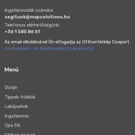
Ingatlanirodák számára:
segitunk@mapsolutions.hu
Telefonos elérhetőségünk:
+36 1 585 86 51
Az email elküldésével Ön elfogadja az Otthontérkép Csoport
Adatvédelmi -és Adatkezelési Szabályzatát
Menü
Dizájn
Tippek-trükkök
Lakóparkok
Ingatlanmix
Újra 5%