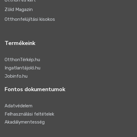
Otthon és kert
Zöld Magazin
Otthonfelújítási kisokos
Termékeink
OtthonTérkép.hu
Ingatlantájoló.hu
Jobinfo.hu
Fontos dokumentumok
Adatvédelem
Felhasználási feltételek
Akadálymentesség