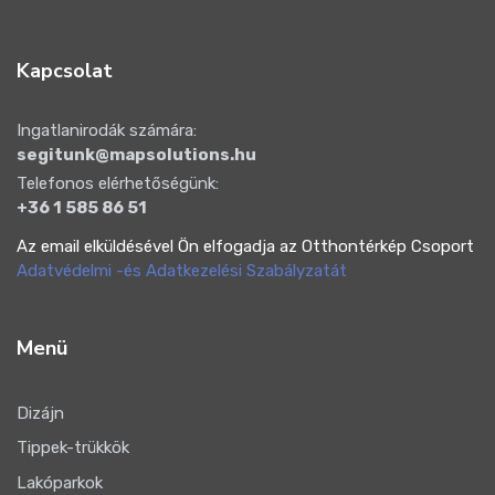
Kapcsolat
Ingatlanirodák számára:
segitunk@mapsolutions.hu
Telefonos elérhetőségünk:
+36 1 585 86 51
Az email elküldésével Ön elfogadja az Otthontérkép Csoport
Adatvédelmi -és Adatkezelési Szabályzatát
Menü
Dizájn
Tippek-trükkök
Lakóparkok