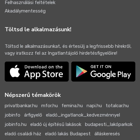
Felhasználási feltételek
Akadálymentesség
Töltsd le alkalmazásunk!
Töltsd le alkalmazásunkat, és értesülj a legfrissebb hírekről,
vagy iratkozz fel az Ingatlantájoló hirdetésfigyelőire!
Népszerű témakörök
privatbankar.hu
mfor.hu
femina.hu
napi.hu
totalcar.hu
jobinfo
árfigyelő
eladó_ingatlanok_kedvezménnyel
jobinfo.hu
eladó új építésű lakások
budapesti_lakóparkok
eladó családi ház
eladó lakás Budapest
álláskeresés