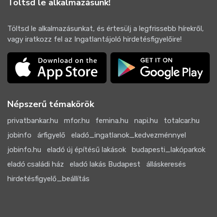
Töltsd le alkalmazásunk!
Töltsd le alkalmazásunkat, és értesülj a legfrissebb hírekről,
vagy iratkozz fel az Ingatlantájoló hirdetésfigyelőire!
Népszerű témakörök
privatbankar.hu
mfor.hu
femina.hu
napi.hu
totalcar.hu
jobinfo
árfigyelő
eladó_ingatlanok_kedvezménnyel
jobinfo.hu
eladó új építésű lakások
budapesti_lakóparkok
eladó családi ház
eladó lakás Budapest
álláskeresés
hirdetésfigyelő_beállítás