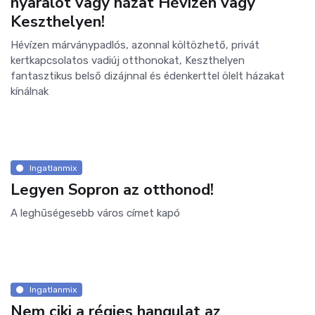
nyaralót vagy házat Hévízen vagy
Keszthelyen!
Hévízen márványpadlós, azonnal költözhető, privát
kertkapcsolatos vadiúj otthonokat, Keszthelyen
fantasztikus belső dizájnnal és édenkerttel ölelt házakat
kínálnak
Ingatlanmix
Legyen Sopron az otthonod!
A leghűségesebb város címet kapó
Ingatlanmix
Nem ciki a régies hangulat az