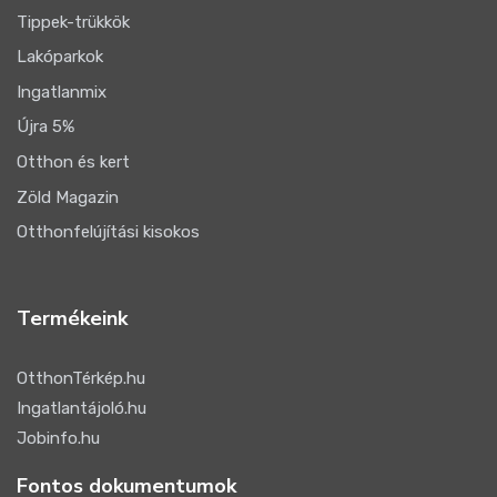
Tippek-trükkök
Lakóparkok
Ingatlanmix
Újra 5%
Otthon és kert
Zöld Magazin
Otthonfelújítási kisokos
Termékeink
OtthonTérkép.hu
Ingatlantájoló.hu
Jobinfo.hu
Fontos dokumentumok