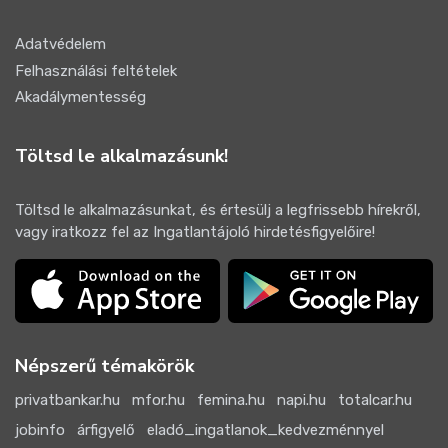
Adatvédelem
Felhasználási feltételek
Akadálymentesség
Töltsd le alkalmazásunk!
Töltsd le alkalmazásunkat, és értesülj a legfrissebb hírekről,
vagy iratkozz fel az Ingatlantájoló hirdetésfigyelőire!
Népszerű témakörök
privatbankar.hu
mfor.hu
femina.hu
napi.hu
totalcar.hu
jobinfo
árfigyelő
eladó_ingatlanok_kedvezménnyel