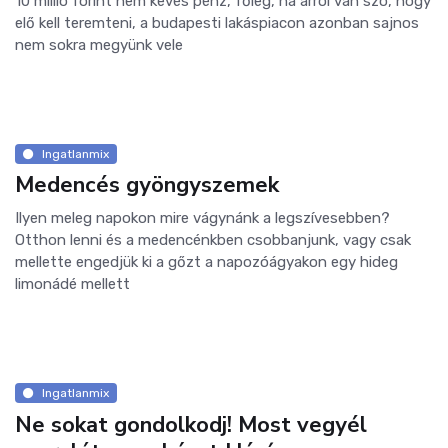
10 millió forint nem kevés pénz, főleg, ha arról van szó, hogy
elő kell teremteni, a budapesti lakáspiacon azonban sajnos
nem sokra megyünk vele
Ingatlanmix
Medencés gyöngyszemek
Ilyen meleg napokon mire vágynánk a legszívesebben?
Otthon lenni és a medencénkben csobbanjunk, vagy csak
mellette engedjük ki a gőzt a napozóágyakon egy hideg
limonádé mellett
Ingatlanmix
Ne sokat gondolkodj! Most vegyél