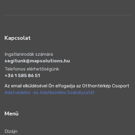
Kapcsolat
Ingatlanirodák számára:
segitunk@mapsolutions.hu
Telefonos elérhetőségünk:
+36 1 585 86 51
Az email elküldésével Ön elfogadja az Otthontérkép Csoport
Adatvédelmi -és Adatkezelési Szabályzatát
Menü
Dizájn