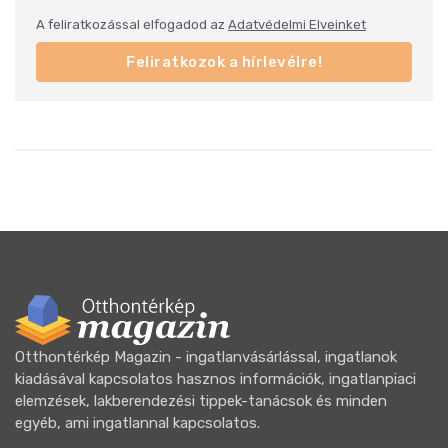
A feliratkozással elfogadod az
Adatvédelmi Elveinket
Feliratkozok a hírlevélre!
Otthontérkép Magazin - ingatlanvásárlással, ingatlanok
kiadásával kapcsolatos hasznos információk, ingatlanpiaci
elemzések, lakberendezési tippek-tanácsok és minden
egyéb, ami ingatlannal kapcsolatos.