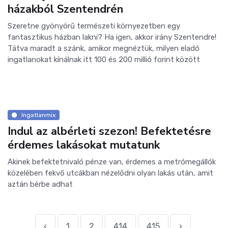
házakból Szentendrén
Szeretne gyönyörű természeti környezetben egy
fantasztikus házban lakni? Ha igen, akkor irány Szentendre!
Tátva maradt a szánk, amikor megnéztük, milyen eladó
ingatlanokat kínálnak itt 100 és 200 millió forint között
Ingatlanmix
Indul az albérleti szezon! Befektetésre
érdemes lakásokat mutatunk
Akinek befektetnivaló pénze van, érdemes a metrómegállók
közelében fekvő utcákban nézelődni olyan lakás után, amit
aztán bérbe adhat
‹
1
2
414
415
›