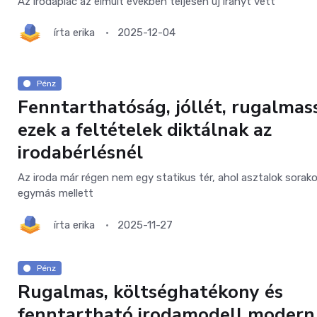
Az irodapiac az elmúlt években teljesen új irányt vett
írta
erika
2025-12-04
Pénz
Fenntarthatóság, jóllét, rugalmas
ezek a feltételek diktálnak az
irodabérlésnél
Az iroda már régen nem egy statikus tér, ahol asztalok sorak
egymás mellett
írta
erika
2025-11-27
Pénz
Rugalmas, költséghatékony és
fenntartható irodamodell modern