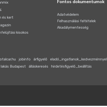
Fontos dokumentumok
anmix
%
Adatvédelem
 és kert
Felhasználási feltételek
agazin
Akadálymentesség
felújítási kisokos
otalcar.hu
jobinfo
árfigyelő
eladó_ingatlanok_kedvezménnyel
 lakás Budapest
álláskeresés
hirdetésfigyelő_beállítás