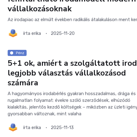
vállalkozásoknak
Az irodapiac az elmúlt években radikális átalakuláson ment ke
írta
erika
2025-11-20
Pénz
5+1 ok, amiért a szolgáltatott irod
legjobb választás vállalkozásod
számára
A hagyományos irodabérlés gyakran hosszadalmas, drága és
rugalmatlan folyamat: évekre szóló szerződések, elhúzódó
kialakítás, jelentős kezdő költségek – miközben az üzleti igé
gyorsabban változnak, mint valaha
írta
erika
2025-11-13