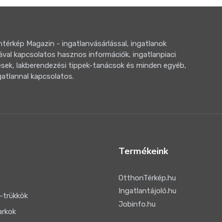
térkép Magazin - ingatlanvásárlással, ingatlanok
ával kapcsolatos hasznos információk, ingatlanpiaci
sek, lakberendezési tippek-tanácsok és minden egyéb,
gatlannal kapcsolatos.
Termékeink
OtthonTérkép.hu
Ingatlantájoló.hu
-trükkök
Jobinfo.hu
arkok