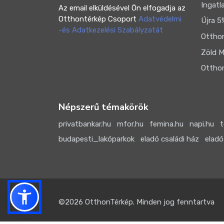
Ingatl
Az email elküldésével Ön elfogadja az
Otthontérkép Csoport
Adatvédelmi
Újra 5
-és Adatkezelési Szabályzatát
Otthon
Zöld M
Otthon
Népszerű témakörök
privatbankar.hu
mfor.hu
femina.hu
napi.hu
t
budapesti_lakóparkok
eladó családi ház
eladó
©2026
OtthonTérkép
. Minden jog fenntartva