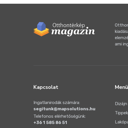
Otthon
kiadás
elemzé
ami in
Kapcsolat
Menü
Ingatlanirodák számára:
Dizájn
segitunk@mapsolutions.hu
Tippek
Telefonos elérhetőségünk:
Lakóp
+36 1 585 86 51