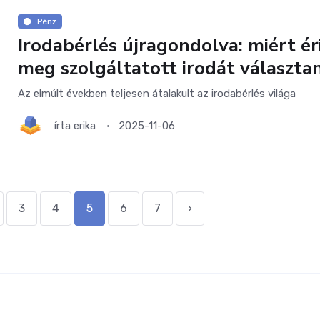
Pénz
Irodabérlés újragondolva: miért ér
meg szolgáltatott irodát választan
Az elmúlt években teljesen átalakult az irodabérlés világa
írta
erika
2025-11-06
3
4
5
6
7
›