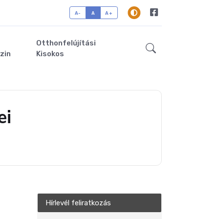
A-
A
A+
Otthonfelújítási
zin
Kisokos
ei
Hírlevél feliratkozás