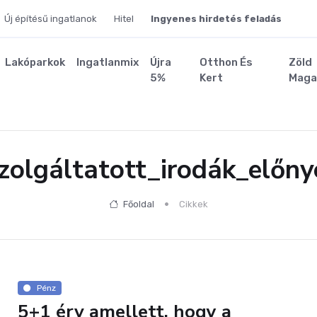
Új építésű ingatlanok
Hitel
Ingyenes hirdetés feladás
Lakóparkok
Ingatlanmix
Újra
Otthon És
Zöld
5%
Kert
Maga
zolgáltatott_irodák_előny
Főoldal
Cikkek
Pénz
5+1 érv amellett, hogy a