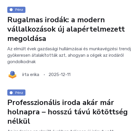
Pénz
Rugalmas irodák: a modern
vállalkozások új alapértelmezett
megoldása
Az elmúlt évek gazdasági hullámzásai és munkavégzési trendj
gyökeresen átalakították azt, ahogyan a cégek az irodáról
gondolkodnak
írta
erika
2025-12-11
Pénz
Professzionális iroda akár már
holnapra – hosszú távú kötöttség
nélkül