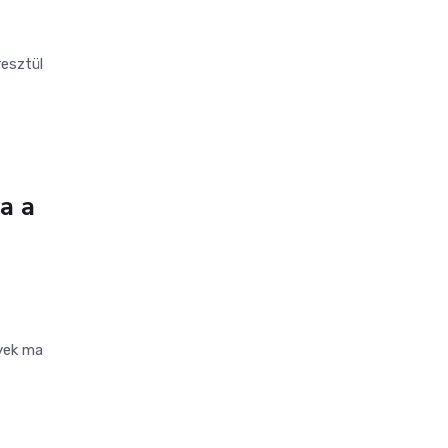
resztül
a a
nyek ma