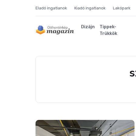
Eladó ingatlanok
Kiadó ingatlanok
Lakópark
Dizájn
Tippek-
Trükkök
s