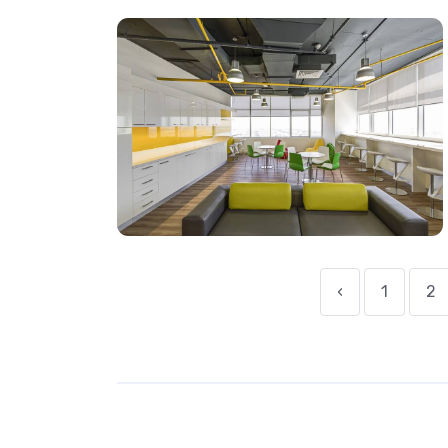
‹
1
2