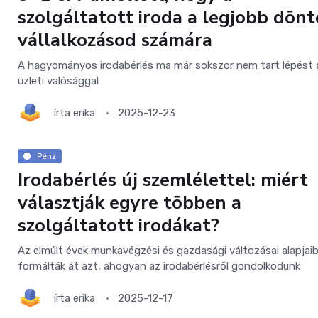
szolgáltatott iroda a legjobb dönt
vállalkozásod számára
A hagyományos irodabérlés ma már sokszor nem tart lépést 
üzleti valósággal
írta
erika
2025-12-23
Pénz
Irodabérlés új szemlélettel: miért
választják egyre többen a
szolgáltatott irodákat?
Az elmúlt évek munkavégzési és gazdasági változásai alapjai
formálták át azt, ahogyan az irodabérlésről gondolkodunk
írta
erika
2025-12-17