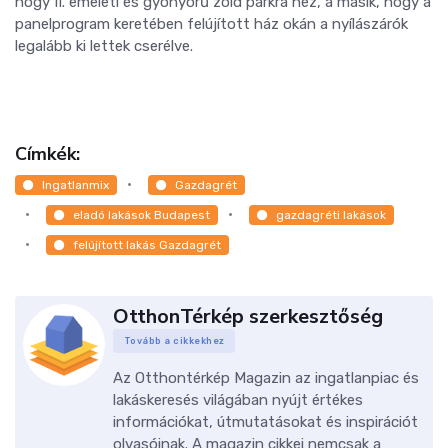
hogy II. emeleti és gyönyörű zöld parkra néz, a másik, hogy a
panelprogram keretében felújított ház okán a nyílászárók
legalább ki lettek cserélve.
Címkék:
Ingatlanmix
Gazdagrét
eladó lakások Budapest
gazdagréti lakások
felújított lakás Gazdagrét
OtthonTérkép szerkesztőség
Tovább a cikkekhez
Az Otthontérkép Magazin az ingatlanpiac és
lakáskeresés világában nyújt értékes
információkat, útmutatásokat és inspirációt
olvasóinak. A magazin cikkei nemcsak a