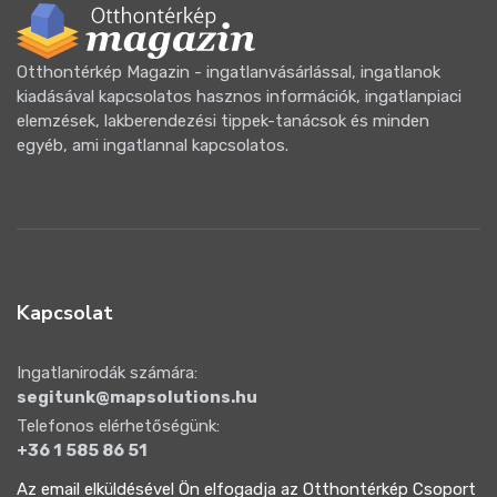
Otthontérkép Magazin - ingatlanvásárlással, ingatlanok
kiadásával kapcsolatos hasznos információk, ingatlanpiaci
elemzések, lakberendezési tippek-tanácsok és minden
egyéb, ami ingatlannal kapcsolatos.
Kapcsolat
Ingatlanirodák számára:
segitunk@mapsolutions.hu
Telefonos elérhetőségünk:
+36 1 585 86 51
Az email elküldésével Ön elfogadja az Otthontérkép Csoport