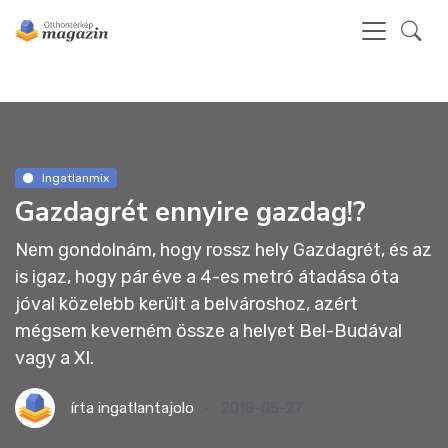
Ingatlanmix
Gazdagrét ennyire gazdag!?
Nem gondolnám, hogy rossz hely Gazdagrét, és az
is igaz, hogy pár éve a 4-es metró átadása óta
jóval közelebb került a belvároshoz, azért
mégsem keverném össze a helyet Bel-Budával
vagy a XI.
írta
ingatlantajolo
2018-05-27