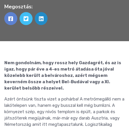
Megosztás:
Nem gondolnám, hogy rossz hely Gazdagrét, és az is
igaz, hogy pár éve a 4-es metró átadása óta jóval
közelebb került a belvároshoz, azért mégsem
keverném össze a helyet Bel-Budával vagy a XI.
kerület belsőbb részeivel.
Azért öntsünk tiszta vizet a pohárba! A metrómegálló nem a
lakótelepen van, hanem egy busszal kell még bumlizni. A
környezet szép, egy nívós templom is épült, a parkok és
játszóterek megújulnak, már-már egy darab Ausztria, vagy
Németország amit itt megtapasztalunk. Logisztikailag