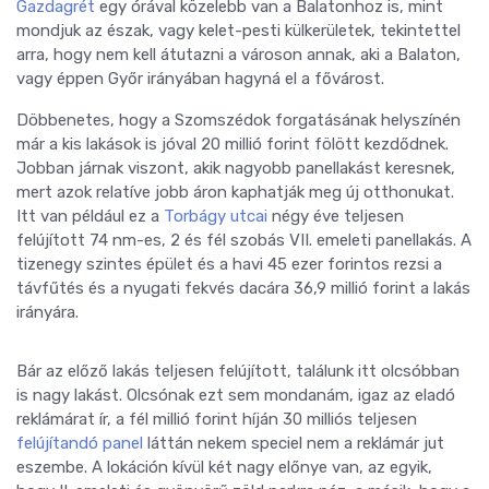
Gazdagrét
egy órával közelebb van a Balatonhoz is, mint
mondjuk az észak, vagy kelet-pesti külkerületek, tekintettel
arra, hogy nem kell átutazni a városon annak, aki a Balaton,
vagy éppen Győr irányában hagyná el a fővárost.
Döbbenetes, hogy a Szomszédok forgatásának helyszínén
már a kis lakások is jóval 20 millió forint fölött kezdődnek.
Jobban járnak viszont, akik nagyobb panellakást keresnek,
mert azok relatíve jobb áron kaphatják meg új otthonukat.
Itt van például ez a
Torbágy utcai
négy éve teljesen
felújított 74 nm-es, 2 és fél szobás VII. emeleti panellakás. A
tizenegy szintes épület és a havi 45 ezer forintos rezsi a
távfűtés és a nyugati fekvés dacára 36,9 millió forint a lakás
irányára.
Bár az előző lakás teljesen felújított, találunk itt olcsóbban
is nagy lakást. Olcsónak ezt sem mondanám, igaz az eladó
reklámárat ír, a fél millió forint híján 30 milliós teljesen
felújítandó panel
láttán nekem speciel nem a reklámár jut
eszembe. A lokáción kívül két nagy előnye van, az egyik,