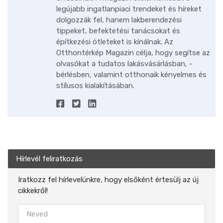
legújabb ingatlanpiaci trendeket és híreket
dolgozzák fel, hanem lakberendezési
tippeket, befektetési tanácsokat és
építkezési ötleteket is kínálnak. Az
Otthontérkép Magazin célja, hogy segítse az
olvasókat a tudatos lakásvásárlásban, -
bérlésben, valamint otthonaik kényelmes és
stílusos kialakításában.
Hírlevél feliratkozás
Iratkozz fel hírlevelünkre, hogy elsőként értesülj az új
cikkekről!