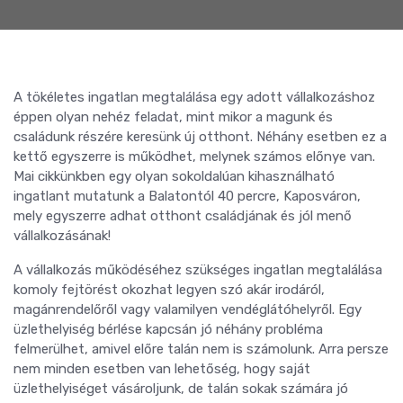
A tökéletes ingatlan megtalálása egy adott vállalkozáshoz
éppen olyan nehéz feladat, mint mikor a magunk és
családunk részére keresünk új otthont. Néhány esetben ez a
kettő egyszerre is működhet, melynek számos előnye van.
Mai cikkünkben egy olyan sokoldalúan kihasználható
ingatlant mutatunk a Balatontól 40 percre, Kaposváron,
mely egyszerre adhat otthont családjának és jól menő
vállalkozásának!
A vállalkozás működéséhez szükséges ingatlan megtalálása
komoly fejtörést okozhat legyen szó akár irodáról,
magánrendelőről vagy valamilyen vendéglátóhelyről. Egy
üzlethelyiség bérlése kapcsán jó néhány probléma
felmerülhet, amivel előre talán nem is számolunk. Arra persze
nem minden esetben van lehetőség, hogy saját
üzlethelyiséget vásároljunk, de talán sokak számára jó