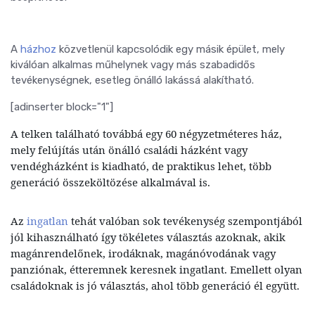
A
házhoz
közvetlenül kapcsolódik egy másik épület, mely
kiválóan alkalmas műhelynek vagy más szabadidős
tevékenységnek, esetleg önálló lakássá alakítható.
[adinserter block="1"]
A telken található továbbá egy 60 négyzetméteres ház,
mely felújítás után önálló családi házként vagy
vendégházként is kiadható, de praktikus lehet, több
generáció összeköltözése alkalmával is.
Az
ingatlan
tehát valóban sok tevékenység szempontjából
jól kihasználható így tökéletes választás azoknak, akik
magánrendelőnek, irodáknak, magánóvodának vagy
panziónak, étteremnek keresnek ingatlant. Emellett olyan
családoknak is jó választás, ahol több generáció él együtt.