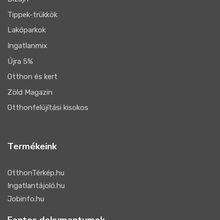
Tippek-trükkök
Lakóparkok
Ingatlanmix
Újra 5%
Otthon és kert
Zöld Magazin
Otthonfelújítási kisokos
Termékeink
OtthonTérkép.hu
Ingatlantájoló.hu
Jobinfo.hu