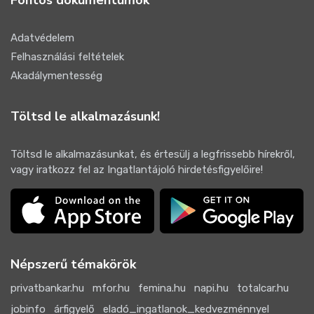
Fontos dokumentumok
Adatvédelem
Felhasználási feltételek
Akadálymentesség
Töltsd le alkalmazásunk!
Töltsd le alkalmazásunkat, és értesülj a legfrissebb hírekről,
vagy iratkozz fel az Ingatlantájoló hirdetésfigyelőire!
Népszerű témakörök
privatbankar.hu
mfor.hu
femina.hu
napi.hu
totalcar.hu
jobinfo
árfigyelő
eladó_ingatlanok_kedvezménnyel