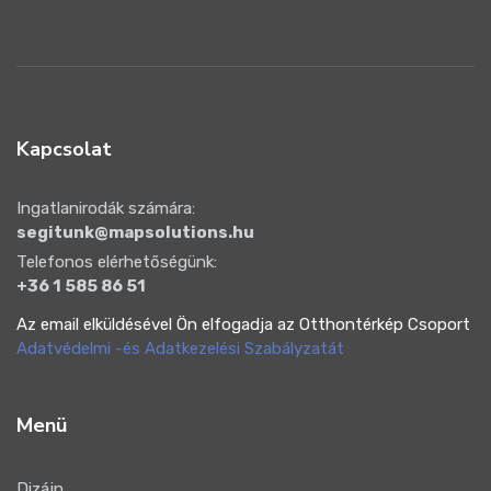
Kapcsolat
Ingatlanirodák számára:
segitunk@mapsolutions.hu
Telefonos elérhetőségünk:
+36 1 585 86 51
Az email elküldésével Ön elfogadja az Otthontérkép Csoport
Adatvédelmi -és Adatkezelési Szabályzatát
Menü
Dizájn