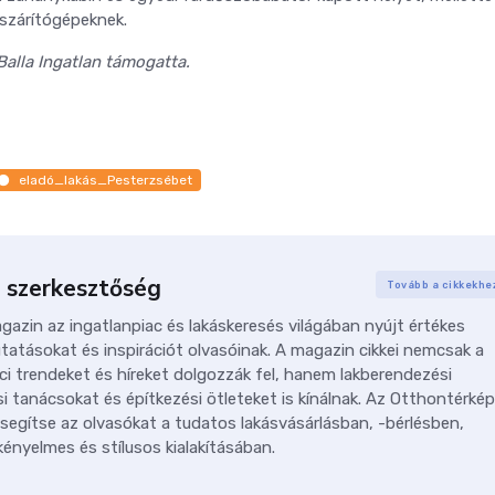
 szárítógépeknek.
Balla Ingatlan támogatta.
eladó_lakás_Pesterzsébet
 szerkesztőség
Tovább a cikkekhe
azin az ingatlanpiac és lakáskeresés világában nyújt értékes
tatásokat és inspirációt olvasóinak. A magazin cikkei nemcsak a
ci trendeket és híreket dolgozzák fel, hanem lakberendezési
i tanácsokat és építkezési ötleteket is kínálnak. Az Otthontérkép
 segítse az olvasókat a tudatos lakásvásárlásban, -bérlésben,
ényelmes és stílusos kialakításában.