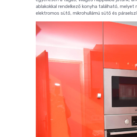
ablakokkal rendelkező konyha található, melyet
elektromos sütő, mikrohullámú sütő és páraelszí