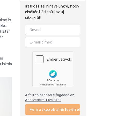
Iratkozz fel hírlevelünkre, hogy
elsőként értesülj az új
cikkekről!
akad is
akkor
 Határ
ár
is
 iskola
A feliratkozással elfogadod az
Adatvédelmi Elveinket
Feliratkozok a hírlevélre!