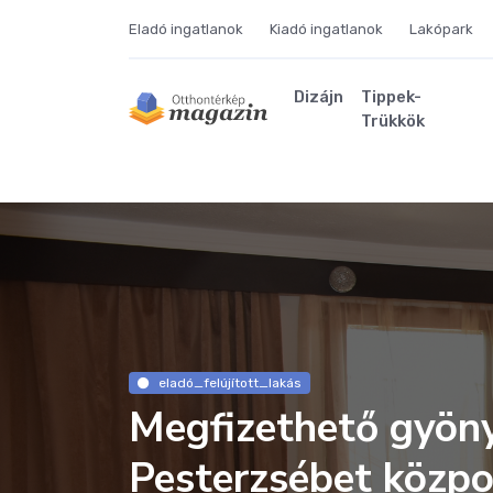
Eladó ingatlanok
Kiadó ingatlanok
Lakópark
Dizájn
Tippek-
Trükkök
eladó_felújított_lakás
Megfizethető gyöny
Pesterzsébet közpo