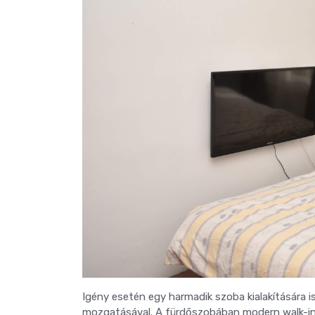
Igény esetén egy harmadik szoba kialakítására is
mozgatásával. A fürdőszobában modern walk-in 