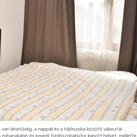
 van lehetőség, a nappali és a hálószoba közötti válaszfal
zuhanykabin és egyedi fürdőszobabútor kapott helyet, mellette