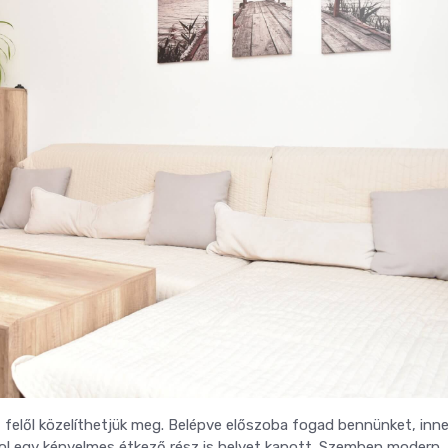
 felől közelíthetjük meg. Belépve előszoba fogad bennünket, inn
hol egy kényelmes étkező rész is helyet kapott. Szemben modern,