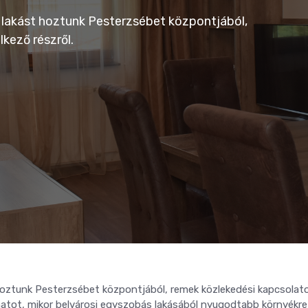
t lakást hoztunk Pesterzsébet központjából,
kező részről.
 hoztunk Pesterzsébet központjából, remek közlekedési kapcsolato
lanatot, mikor belvárosi egyszobás lakásából nyugodtabb környékre