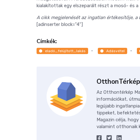
kialakítottak egy elszeparált részt a mosó- és a
A cikk megjelenését az ingatlan értékesítője, a 
[adinserter block="4"]
Címkék:
eladó_felújított_lakás
Adásvétel
OtthonTérkép
Az Otthontérkép Mag
információkat, útmu
legújabb ingatlanpia
tippeket, befektetés
Magazin célja, hogy
valamint otthonaik k