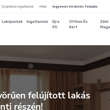
Új építésű ingatlanok
Hitel
Ingyenes hirdetés feladás
Lakóparkok
Ingatlanmix
Újra
Otthon És
Zöld
5%
Kert
Maga
örűen felújított lakás
nti részén!