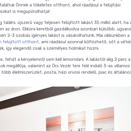
láltuk Önnek a tökéletes otthont, ahol ráadásul a felújítási
ásokat is megspórolhatja!
találni, újszerű vagy teljesen felújított lakást 35 millió alatt, ha 
en az áron. Ekkora keretből gazdálkodva azonban külsőbb, ugyan
ken 2-3 szobás igényes lakást is vásárolhatunk. Mai cikkünkben a
 felújított otthont,
ami ráadásul azonnal költözhető, sőt a vétel
ek, így elegendő csak a személyes holmikat hozni.
, tehát a kényelemről sem kell lemondani. A lakástól alig 2 perc a
k megállója, valamint az Örs Vezér tere felé induló 3-as villamos 
több élelmiszerüzlet, posta, házi orvosi rendelő, piac és általános