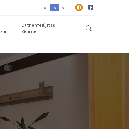
A-
A
A+
Otthonfelújítási
zin
Kisokos