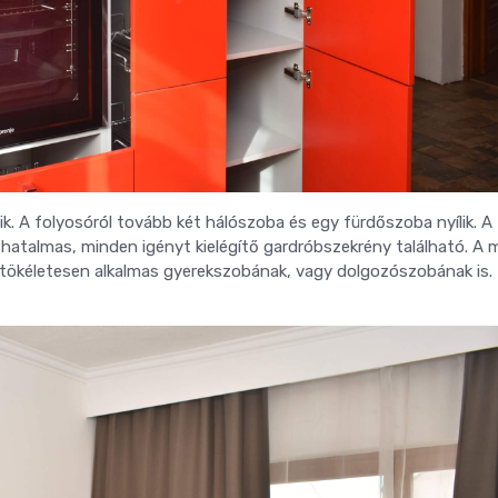
. A folyosóról tovább két hálószoba és egy fürdőszoba nyílik. A
talmas, minden igényt kielégítő gardróbszekrény található. A 
 tökéletesen alkalmas gyerekszobának, vagy dolgozószobának is.