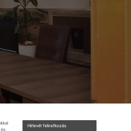
kkal
Hírlevél feliratkozás
 és