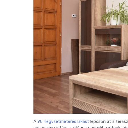
A
90 négyzetméteres lakást
lépcsőn át a terasz
egyenesen a tágas, világos nappaliba jutunk, a