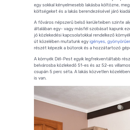
egy sokkal kényelmesebb lakásba költözne, megta
költségeket és a lakás berendezésével járó kiad
A főváros népszerű belső kerületeiben szinte alig 
általában egy- vagy másfél szobásat kapunk ez
jó közlekedési kapcsolatokkal rendelkező környé
út közelében mutatunk egy
igényes, gyönyörűen
részét képezik a bútorok és a hozzátartozó gép
A környék Dél-Pest egyik legfrekventáltabb része
belvárosba közlekedő 51-es és az 52-es villamoso
csupán 5 perc séta. A lakás közvetlen közelében 
is van.