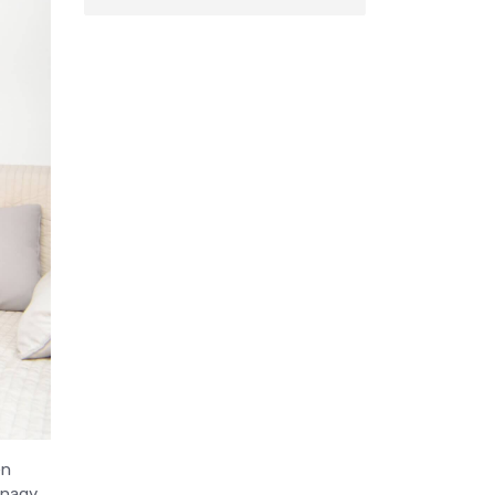
en
 nagy