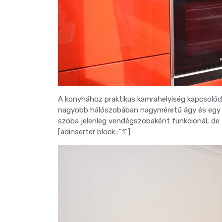
A konyhához praktikus kamrahelyiség kapcsolódik
nagyobb hálószobában nagyméretű ágy és egy ha
szoba jelenleg vendégszobaként funkcionál, de
[adinserter block="1"]