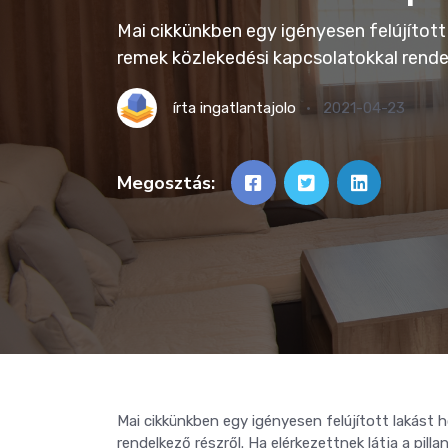
Mai cikkünkben egy igényesen felújítot
remek közlekedési kapcsolatokkal rendel
írta
ingatlantajolo
2021-04-23
Megosztás:
Mai cikkünkben egy igényesen felújított lakást
rendelkező részről. Ha elérkezettnek látja a pil