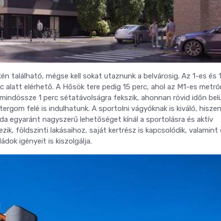
n található, mégse kell sokat utaznunk a belvárosig. Az 1-es és 
c alatt elérhető. A Hősök tere pedig 15 perc, ahol az M1-es metró
 mindössze 1 perc sétatávolságra fekszik, ahonnan rövid időn belü
ergom felé is indulhatunk. A sportolni vágyóknak is kiváló, hiszen
da egyaránt nagyszerű lehetőséget kínál a sportolásra és aktív
ezik, földszinti lakásaihoz, saját kertrész is kapcsolódik, valamint
ádok igényeit is kiszolgálja.