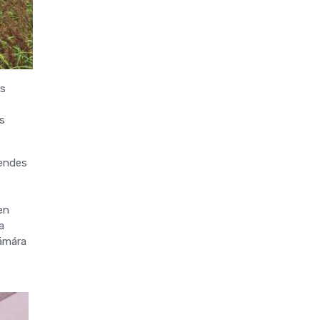
as
és
sendes
en
a
zámára