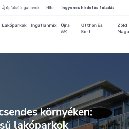
Új építésű ingatlanok
Hitel
Ingyenes hirdetés feladás
Lakóparkok
Ingatlanmix
Újra
Otthon És
Zöld
5%
Kert
Maga
 csendes környéken:
ésű lakóparkok