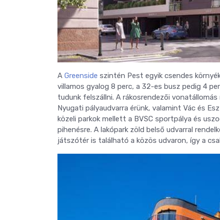
A
Greenside
szintén Pest egyik csendes környéké
villamos gyalog 8 perc, a 32-es busz pedig 4 per
tudunk felszállni. A rákosrendezői vonatállomás
Nyugati pályaudvarra érünk, valamint Vác és Eszt
közeli parkok mellett a BVSC sportpálya és uszo
pihenésre. A lakópark zöld belső udvarral rendelk
játszótér is található a közös udvaron, így a csal