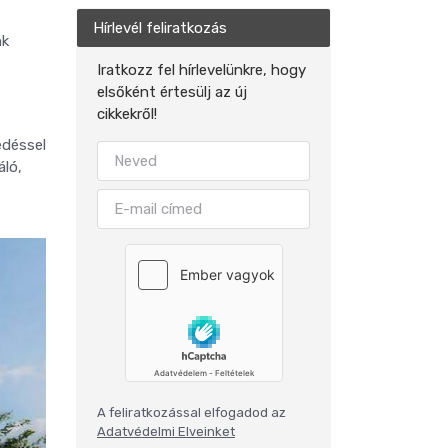
Hírlevél feliratkozás
nk
Iratkozz fel hírlevelünkre, hogy
elsőként értesülj az új
cikkekről!
edéssel
áló,
A feliratkozással elfogadod az
Adatvédelmi Elveinket