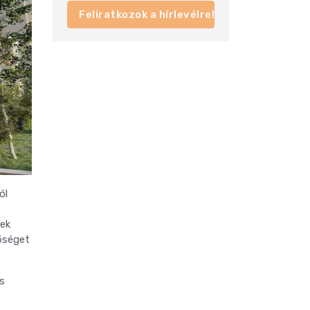
Feliratkozok a hírlevélre!
ól
yek
őséget
is