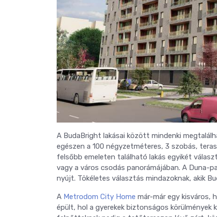
A BudaBright lakásai között mindenki megtalálh
egészen a 100 négyzetméteres, 3 szobás, terass
felsőbb emeleten található lakás egyikét válasz
vagy a város csodás panorámájában. A Duna-par
nyújt. Tökéletes választás mindazoknak, akik Bu
A
Metrodom City Home
már-már egy kisváros, hi
épült, hol a gyerekek biztonságos körülmények k