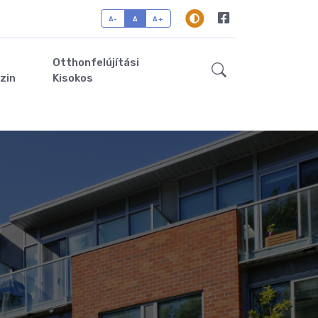
A-
A
A+
Otthonfelújítási
zin
Kisokos