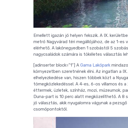
Emellett igazán jó helyen fekszik. A IX. kerüle
metró Nagyvárad téri megállójához, de az 1-es v
elérhető. A lakónegyedben 1 szobástól 5 szobásig
nagycsaládok számára is tökéletes választás leh
[adinserter block="1"] A
Gama Lakópark
mindazok
környezetben szeretnének élni. Az ingatlan a IX.
elhelyezkedése van, hiszen többek közt a Nyugati
tömegközlekedéssel. A 4-es, 6-os villamos és a 2
éttermek, üzletek, színház, mozi, múzeumok, pa
Duna-part is 10 perc alatt megközelíthető. A 8 
jó választás, akik nyugalomra vágynak a pezsgő
csomópontoktól.