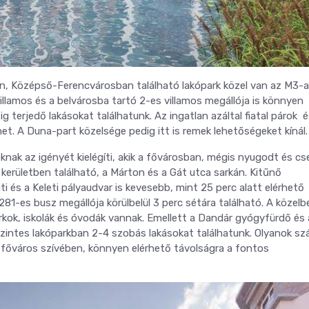
tben, Középső-Ferencvárosban található lakópark közel van az M3-
illamos és a belvárosba tartó 2-es villamos megállója is könnyen
 terjedő lakásokat találhatunk. Az ingatlan azáltal fiatal párok 
et. A Duna-part közelsége pedig itt is remek lehetőségeket kínál.
nak az igényét kielégíti, akik a fővárosban, mégis nyugodt és c
 kerületben található, a Márton és a Gát utca sarkán. Kitűnő
 és a Keleti pályaudvar is kevesebb, mint 25 perc alatt elérhető
81-es busz megállója körülbelül 3 perc sétára található. A közelb
rkok, iskolák és óvodák vannak. Emellett a Dandár gyógyfürdő és 
szintes lakóparkban 2-4 szobás lakásokat találhatunk. Olyanok s
 főváros szívében, könnyen elérhető távolságra a fontos