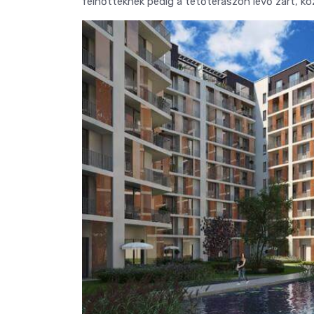
felnőtteknek pedig a tetőteraszon lévő zárt, kö