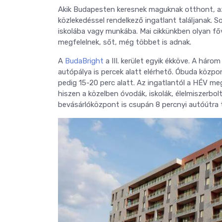
Akik Budapesten keresnek maguknak otthont, az
közlekedéssel rendelkező ingatlant találjanak.
iskolába vagy munkába. Mai cikkünkben olyan fő
megfelelnek, sőt, még többet is adnak.
A
BudaBright
a III. kerület egyik ékköve. A háro
autópálya is percek alatt elérhető. Óbuda közp
pedig 15-20 perc alatt. Az ingatlantól a HÉV megál
hiszen a közelben óvodák, iskolák, élelmiszerbol
bevásárlóközpont is csupán 8 percnyi autóútra t