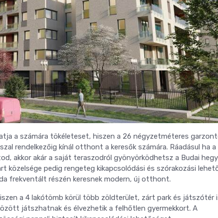
atja a számára tökéleteset, hiszen a 26 négyzetméteres garzont
zal rendelkezőig kínál otthont a keresők számára. Ráadásul ha a
tod, akkor akár a saját teraszodról gyönyörködhetsz a Budai heg
t közelsége pedig rengeteg kikapcsolódási és szórakozási lehet
da frekventált részén keresnek modern, új otthont.
szen a 4 lakótömb körül több zöldterület, zárt park és játszótér 
özött játszhatnak és élvezhetik a felhőtlen gyermekkort. A