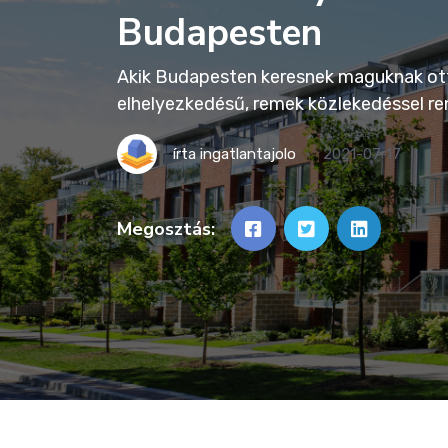
Budapesten
Akik Budapesten keresnek maguknak ott
elhelyezkedésű, remek közlekedéssel ren
írta
ingatlantajolo
2021-07-17
Megosztás: