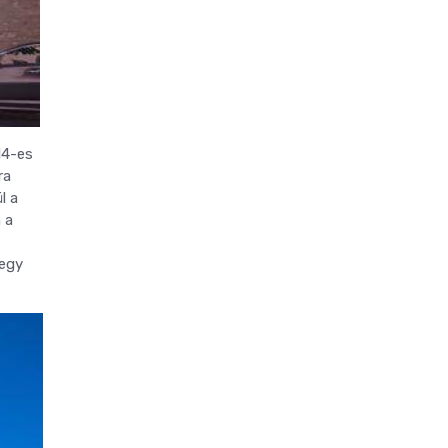
14-es
ra
l a
 a
 egy