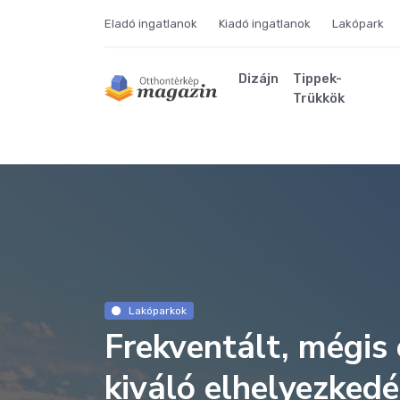
Eladó ingatlanok
Kiadó ingatlanok
Lakópark
Dizájn
Tippek-
Trükkök
Lakóparkok
Frekventált, mégis
kiváló elhelyezked