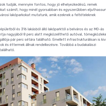
ok tudják, mennyire fontos, hogy jó elhelyezkedésű, remek
 Sokat számít, hogy minél gyorsabban és egyszerűbben eljuthassu
városi lakóparkokat mutatunk, amik ezeknek a feltételeknek
m épületből és 316 lakásból álló lakóparktól a belváros és az M0-ás
ontja nagyjából 8 perc alatt megközelíthető autóval, tömegközlek
lója pár perc sétára található. Emellett infrastrukturálisan is kiv
tok és éttermek állnak rendelkezésre. Továbbá a budakalászi
alálható.