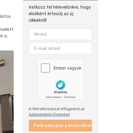
Iratkozz fel hírlevelünkre, hogy
elsőként értesülj az új
ulatos
cikkekről!
mellett
k is
A feliratkozással elfogadod az
Adatvédelmi Elveinket
Feliratkozok a hírlevélre!