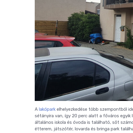
A
lakópark
elhelyezkedése több szempontból ideá
sétányira van, így 20 perc alatt a főváros egy
általános iskola és óvoda is található, sőt szám
étterem, játszótér, lovarda és bringa park találh