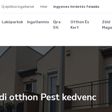
Új építésű ingatlanok
Hitel
Ingyenes hirdetés feladás
Lakóparkok
Ingatlanmix
Újra
Otthon És
Zöld
5%
Kert
Maga
ádi otthon Pest kedvenc