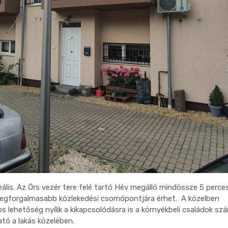
lis. Az Örs vezér tere felé tartó Hév megálló mindössze 5 perce
ik legforgalmasabb közlekedési csomópontjára érhet. A közelben
os lehetőség nyílik a kikapcsolódásra is a környékbeli családok sz
ató a lakás közelében.