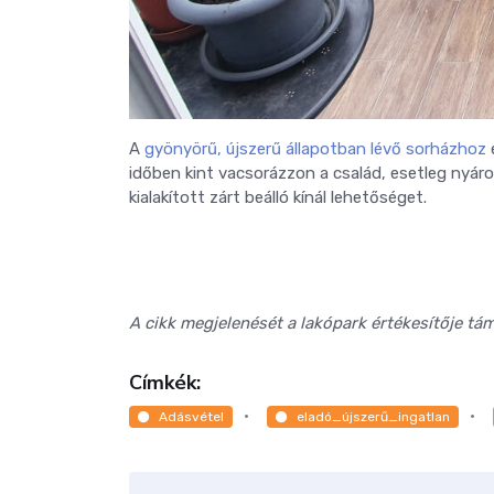
A
gyönyörű, újszerű állapotban lévő sorházhoz
e
időben kint vacsorázzon a család, esetleg nyáron
kialakított zárt beálló kínál lehetőséget.
A cikk megjelenését a lakópark értékesítője tá
Címkék:
Adásvétel
eladó_újszerű_ingatlan