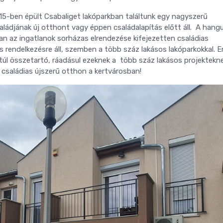
015-ben épült Csabaliget lakóparkban találtunk egy nagyszerű
ládjának új otthont vagy éppen családalapítás előtt áll. A hang
an az ingatlanok sorházas elrendezése kifejezetten családias
 is rendelkezésre áll, szemben a több száz lakásos lakóparkokkal. E
túl összetartó, ráadásul ezeknek a több száz lakásos projektekne
i családias újszerű otthon a kertvárosban!