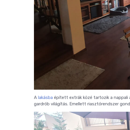
A
lakásba
épített extrák közé tartozik a nappali
gardrób világítás. Emellett riasztórendszer gond