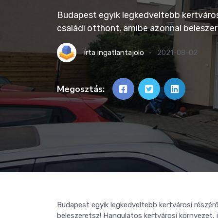
Budapest egyik legkedveltebb kertvárosi
családi otthont, amibe azonnal beleszer
írta
ingatlantajolo
2021-08-02
Megosztás:
Budapest egyik legkedveltebb kertvárosi részérő
beleszeretsz! Hangulatos kertvárosi környezet, 