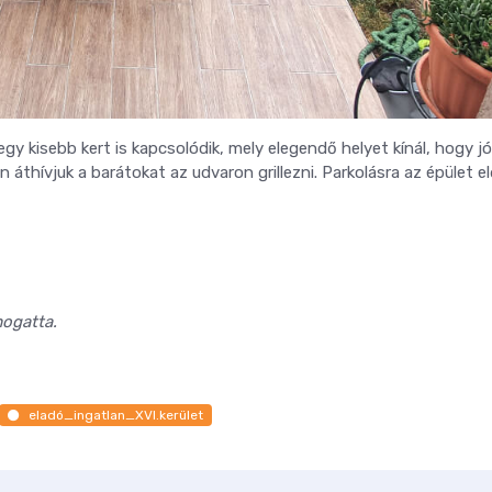
gy kisebb kert is kapcsolódik, mely elegendő helyet kínál, hogy jó
 áthívjuk a barátokat az udvaron grillezni. Parkolásra az épület e
mogatta.
eladó_ingatlan_XVI.kerület