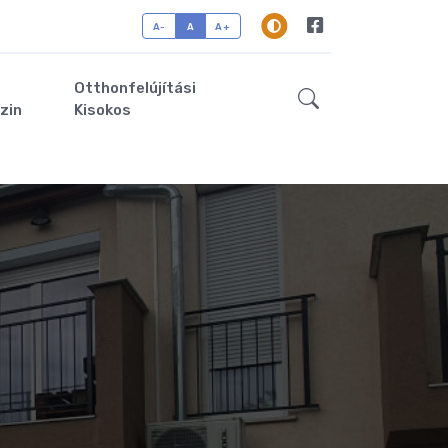
A-
A
A+
Otthonfelújítási
zin
Kisokos