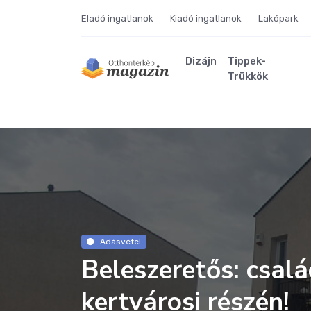
Eladó ingatlanok
Kiadó ingatlanok
Lakópark
Dizájn
Tippek-
Trükkök
Adásvétel
Beleszeretős: csal
kertvárosi részén!