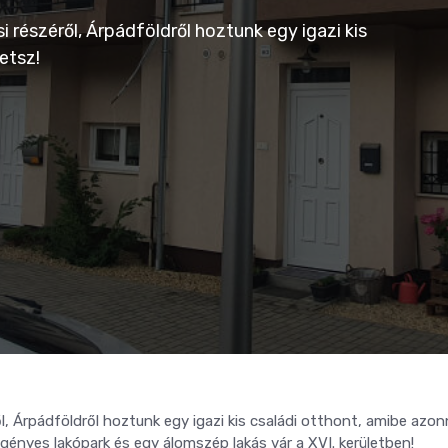
 részéről, Árpádföldről hoztunk egy igazi kis
etsz!
l, Árpádföldről hoztunk egy igazi kis családi otthont, amibe azon
igényes lakópark és egy álomszép lakás vár a XVI. kerületben!