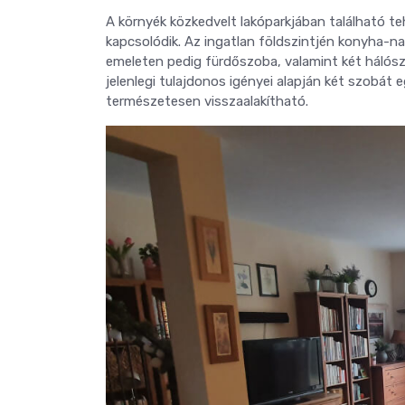
A környék közkedvelt lakóparkjában található t
kapcsolódik. Az ingatlan földszintjén konyha-nap
emeleten pedig fürdőszoba, valamint két hálószo
jelenlegi tulajdonos igényei alapján két szobát
természetesen visszaalakítható.