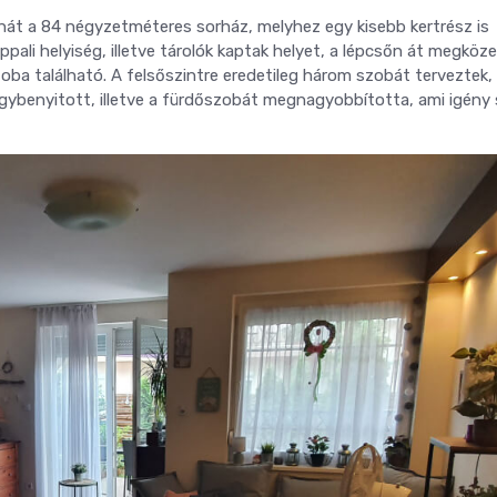
ehát a 84 négyzetméteres sorház, melyhez egy kisebb kertrész is
pali helyiség, illetve tárolók kaptak helyet, a lépcsőn át megköze
ba található. A felsőszintre eredetileg három szobát terveztek,
 egybenyitott, illetve a fürdőszobát megnagyobbította, ami igény 