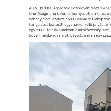
A XVI. kerületi Árpádföld közkedvelt részén a 2
lehetőséget, ha kellemes környezetben keres csa
néhány évvel ezelőtt épült Csabaliget lakóparkb
hangulatot biztosít, ugyanakkor kellő privát tér
egy túlzsúfolt lakóparkban a lakóközösség sem 
bőven megkérik az árát. Lássuk, milyen egy igaz