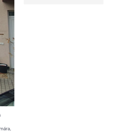
s
ámára,