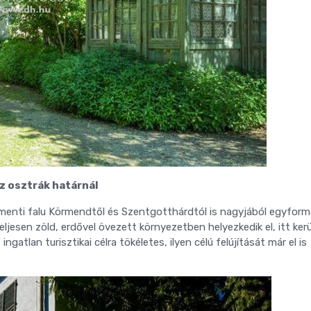
az osztrák határnál
enti falu Körmendtől és Szentgotthárdtól is nagyjából egyform
eljesen zöld, erdővel övezett környezetben helyezkedik el, itt kerü
z ingatlan turisztikai célra tökéletes, ilyen célú felújítását már el is