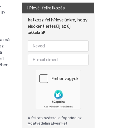
.
Hírlevél feliratkozás
egy
Iratkozz fel hírlevelünkre, hogy
elsőként értesülj az új
cikkekről!
ma már
az
a
ell
lében
A feliratkozással elfogadod az
Adatvédelmi Elveinket