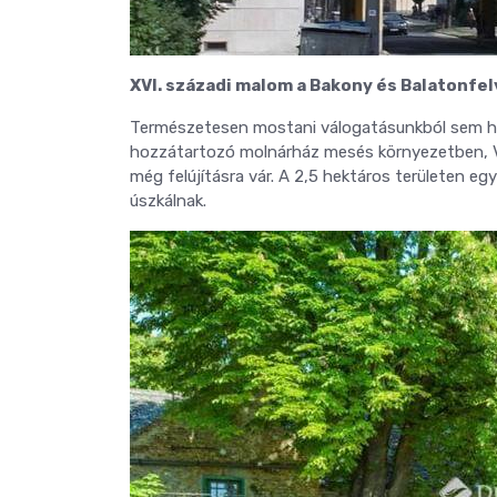
XVI. századi malom a Bakony és Balatonfe
Természetesen mostani válogatásunkból sem hi
hozzátartozó molnárház mesés környezetben, Vil
még felújításra vár. A 2,5 hektáros területen eg
úszkálnak.