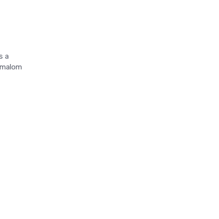
s a
a malom