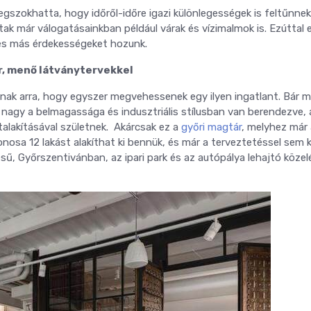
egszokhatta, hogy időről-időre igazi különlegességek is feltűnnek
tak már válogatásainkban például várak és vízimalmok is. Ezúttal 
és más érdekességeket hozunk.
r, menő látványtervekkel
gynak arra, hogy egyszer megvehessenek egy ilyen ingatlant. Bár 
 nagy a belmagassága és indusztriális stílusban van berendezve, 
 átalakításával születnek. Akárcsak ez a
győri magtár
, melyhez már 
donosa 12 lakást alakíthat ki bennük, és már a terveztetéssel sem k
désű, Győrszentivánban, az ipari park és az autópálya lehajtó köze