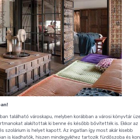
ban!
sban található városkapu, melyben korábban a városi könyvtár üz
rtmanokat alakítottak ki benne és később bővítették is. Ekkor az
s szolárium is helyet kapott. Az ingatlan így most akár kisebb
óan is kiadhatók, hiszen mindegyikhez tartozik fürdőszoba és kon