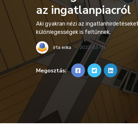
az ingatlanpiacról
Aki gyakran nézi az ingatlanhirdetéseke
különlegességek is feltűnnek.
írta
erika
2022-03-01
Megosztás: