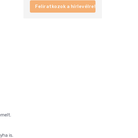
Feliratkozok a hírlevélre!
emelt.
yha is.