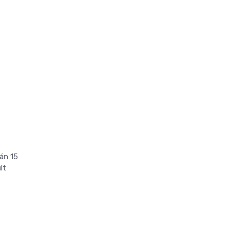
án 15
lt