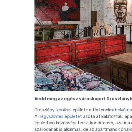
Vedd meg az egész városkaput Oroszlány
Oroszlány ikonikus épülete a történelmi belváro
A
négyszintes épületet
azóta átalakították, apa
épületben közösségi terek, konditerem, szauna é
szállodának is alkalmas, de az apartmanok önáll