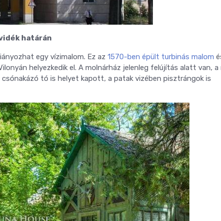
lvidék határán
ányozhat egy vízimalom. Ez az
1570-ben épült turbinás malom
é
onyán helyezkedik el. A molnárház jelenleg felújítás alatt van, 
y csónakázó tó is helyet kapott, a patak vizében pisztrángok is