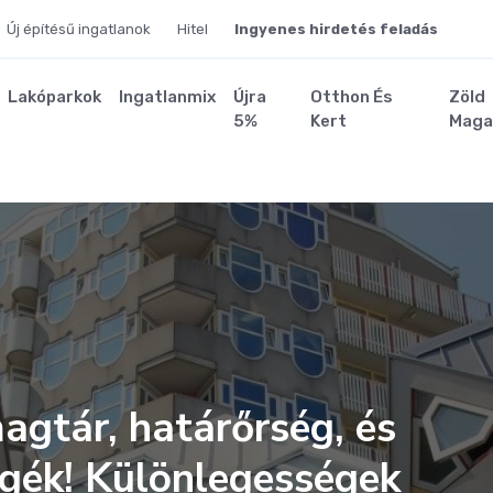
Új építésű ingatlanok
Hitel
Ingyenes hirdetés feladás
Lakóparkok
Ingatlanmix
Újra
Otthon És
Zöld
5%
Kert
Maga
agtár, határőrség, és
gék! Különlegességek