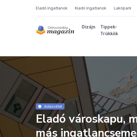
Eladó ingatlanok
Kiadó ingatlanok
Lakópark
Dizájn
Tippek-
Trükkök
Adásvétel
Eladó városkapu, m
más ingatlancseme