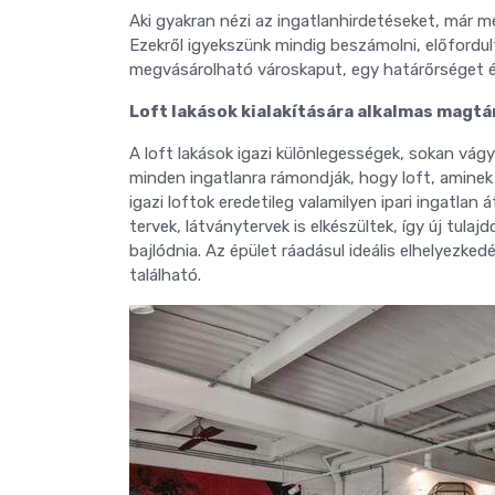
Aki gyakran nézi az ingatlanhirdetéseket, már m
Ezekről igyekszünk mindig beszámolni, előfordul
megvásárolható városkaput, egy határőrséget 
Loft lakások kialakítására alkalmas magtá
A loft lakások igazi különlegességek, sokan vá
minden ingatlanra rámondják, hogy loft, aminek
igazi loftok eredetileg valamilyen ipari ingatlan
tervek, látványtervek is elkészültek, így új tulaj
bajlódnia. Az épület ráadásul ideális elhelyezke
található.