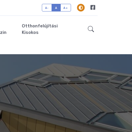
A-
A
A+
Otthonfelújítási
zin
Kisokos