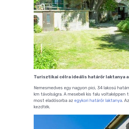
Turisztikai célra ideális határőr laktanya 
Nemesmedves egy nagyon pici, 34 lakosú határm
km távolságra. A mesebeli kis falu voltaképpen t
most eladósorba az
egykori határőr laktanya
. A
kezdték.