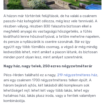
A házon már történtek felújítások, de ha valaki a csaknem
passzív-ház kategóriát célozza, még lesz vele tennivaló. A
részben vályog, részben B30 falazatra biztosan elkel a
megfelelő anyagú és vastagságú hőszigetelés, a fűtés
kiváltható lenne hőszivattyúval, a tetőre mehetne napelem,
és persze a nyílászárók is cserére szorulnak. Bár ez így
együtt egy több tízmilliós csomag, a végső ár még mindig
kedvezőbb lehet, mint amiket a piacon látunk, és biztosan
minden pont olyan lesz, mint amilyet szeretnénk.
Nagy ház, nagy telek, 250 ezres négyzetméterár
Pécs-Hirden található ez a nagy,
219 négyzetméteres ház
,
ami egy csaknem 1700 négyzetméteres telken épült. A
három bejárati ajtós, két lakásból álló komplexum sok
lehetőséget rejt: lehet két vagy több lakás, lehet egy
hatalmas ház, lakás plusz iroda, vagy a fentiek valamilyen
kombinációja.