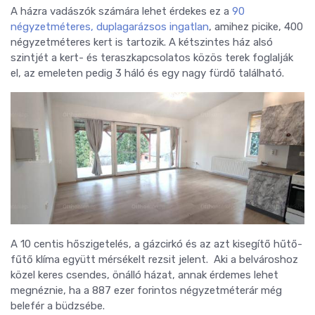
A házra vadászók számára lehet érdekes ez a
90
négyzetméteres, duplagarázsos ingatlan
, amihez picike, 400
négyzetméteres kert is tartozik. A kétszintes ház alsó
szintjét a kert- és teraszkapcsolatos közös terek foglalják
el, az emeleten pedig 3 háló és egy nagy fürdő található.
A 10 centis hőszigetelés, a gázcirkó és az azt kisegítő hűtő-
fűtő klíma együtt mérsékelt rezsit jelent. Aki a belvároshoz
közel keres csendes, önálló házat, annak érdemes lehet
megnéznie, ha a 887 ezer forintos négyzetméterár még
belefér a büdzsébe.