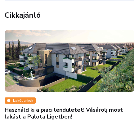
Cikkajánló
Pénz
Ne maradjon le róla! Elképesztő iroda- és
raktárbérlési lehetőség Budapesten!