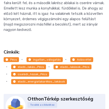
falra került fel, és a második lakrész ablakai is cserére várnak.
Emellett lesz munka a konyhákkal, fürdőkkel is. De ahogy az
előző két háznál, itt is igaz: ha valakinek tetszik a közvetlen
környezet, érdemes végigszámolni egy alapos felúítást
(majd megszorozni másféllel a becslést), mert az irányár
nagyon kedvező.
Címkék:
Pécs
ingatlan_válogatás
Adásvétel
eladó_lakás_Pécs
eladó_lakások_Pécs
családi_házak_Pécs
eladó_energiatakarékos_lakások
OtthonTérkép szerkesztőség
Tovább a cikkekhez