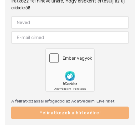
Iratkozz fel hírlevelünkre, hogy elsőként értesülj az új
cikkekről!
A feliratkozással elfogadod az
Adatvédelmi Elveinket
Feliratkozok a hírlevélre!