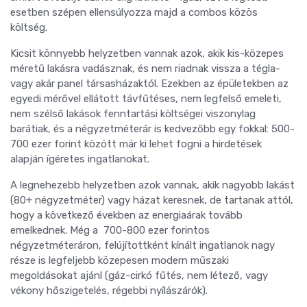
esetben szépen ellensúlyozza majd a combos közös
költség.
Kicsit könnyebb helyzetben vannak azok, akik kis-közepes
méretű lakásra vadásznak, és nem riadnak vissza a tégla-
vagy akár panel társasházaktól. Ezekben az épületekben az
egyedi mérővel ellátott távfűtéses, nem legfelső emeleti,
nem szélső lakások fenntartási költségei viszonylag
barátiak, és a négyzetméterár is kedvezőbb egy fokkal: 500-
700 ezer forint között már ki lehet fogni a hirdetések
alapján ígéretes ingatlanokat.
A legnehezebb helyzetben azok vannak, akik nagyobb lakást
(80+ négyzetméter) vagy házat keresnek, de tartanak attól,
hogy a következő években az energiaárak tovább
emelkednek. Még a 700-800 ezer forintos
négyzetméteráron, felújítottként kínált ingatlanok nagy
része is legfeljebb közepesen modern műszaki
megoldásokat ajánl (gáz-cirkó fűtés, nem létező, vagy
vékony hőszigetelés, régebbi nyílászárók).