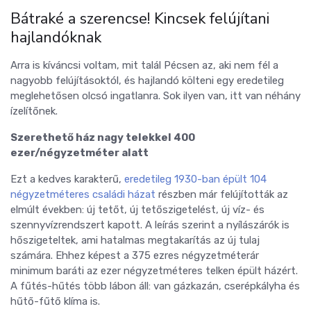
Bátraké a szerencse! Kincsek felújítani
hajlandóknak
Arra is kíváncsi voltam, mit talál Pécsen az, aki nem fél a
nagyobb felújításoktól, és hajlandó költeni egy eredetileg
meglehetősen olcsó ingatlanra. Sok ilyen van, itt van néhány
ízelítőnek.
Szerethető ház nagy telekkel 400
ezer/négyzetméter alatt
Ezt a kedves karakterű,
eredetileg 1930-ban épült 104
négyzetméteres családi házat
részben már felújították az
elmúlt években: új tetőt, új tetőszigetelést, új víz- és
szennyvízrendszert kapott. A leírás szerint a nyílászárók is
hőszigeteltek, ami hatalmas megtakarítás az új tulaj
számára. Ehhez képest a 375 ezres négyzetméterár
minimum baráti az ezer négyzetméteres telken épült házért.
A fűtés-hűtés több lábon áll: van gázkazán, cserépkályha és
hűtő-fűtő klíma is.