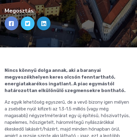
Megosztás:
Nincs könnyű dolga annak, aki a baranyai
megyeszékhelyen keres olcsón fenntartható,
energiatakarékos ingatlant. A piac egymástól
határozottan elkülönülő szegmensekre bontható.
Az egyik lehetőség egyszerű, de a vevő bizony igen mélyen
a zsebébe nyúl: kifizeti az 1.3-1.5 milliós (vagy még
magasabb) négyzetméterárat egy új építésű, hőszivattyús,
napelemes, hőszigetelt, háromrétegű nyílászárókkal
ékeskedő lakásért/házért, majd minden hónapban örül,
amiért a rezsije szinte alig látható - igaz, ezt a legtöbb