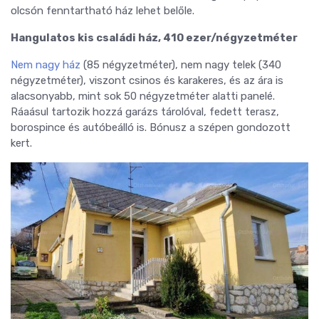
olcsón fenntartható ház lehet belőle.
Hangulatos kis családi ház, 410 ezer/négyzetméter
Nem nagy ház
(85 négyzetméter), nem nagy telek (340
négyzetméter), viszont csinos és karakeres, és az ára is
alacsonyabb, mint sok 50 négyzetméter alatti panelé.
Ráaásul tartozik hozzá garázs tárolóval, fedett terasz,
borospince és autóbeálló is. Bónusz a szépen gondozott
kert.