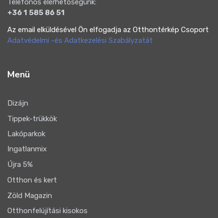
Telefonos elérhetőségünk:
+36 1 585 86 51
Az email elküldésével Ön elfogadja az Otthontérkép Csoport
Adatvédelmi -és Adatkezelési Szabályzatát
Menü
Dizájn
Tippek-trükkök
Lakóparkok
Ingatlanmix
Újra 5%
Otthon és kert
Zöld Magazin
Otthonfelújítási kisokos