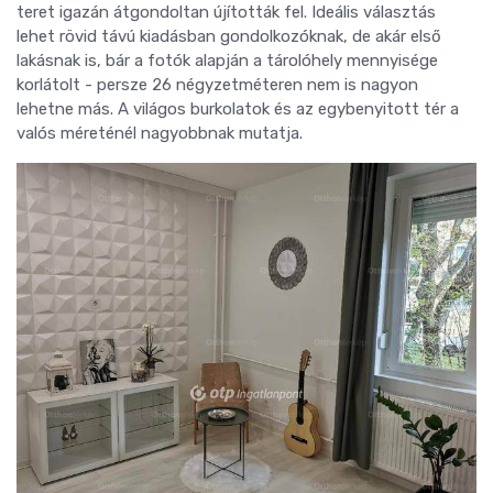
teret igazán átgondoltan újították fel. Ideális választás
lehet rövid távú kiadásban gondolkozóknak, de akár első
lakásnak is, bár a fotók alapján a tárolóhely mennyisége
korlátolt - persze 26 négyzetméteren nem is nagyon
lehetne más. A világos burkolatok és az egybenyitott tér a
valós méreténél nagyobbnak mutatja.