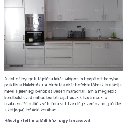
A dél-délnyugati tájolású lakás világos, a beépített konyha
praktikus kialakítású. A hirdetés akár befektetőknek is ajánlja,
mivel a jelenlegi bérlők szívesen maradnak, ám a megjelölt
körülbelül évi 3 milliós bérleti díjat csak kifizetni sok, a
csaknem 70 milliós vételárra vetítve elég szerény megtérülés
a kétjegyű infláció korában.
Hőszigetelt családi ház nagy terasszal