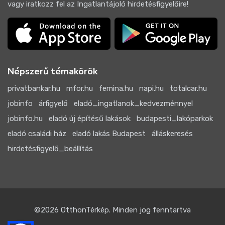
vagy iratkozz fel az Ingatlantájoló hirdetésfigyelőire!
Népszerű témakörök
privatbankar.hu
mfor.hu
femina.hu
napi.hu
totalcar.hu
jobinfo
árfigyelő
eladó_ingatlanok_kedvezménnyel
jobinfo.hu
eladó új építésű lakások
budapesti_lakóparkok
eladó családi ház
eladó lakás Budapest
álláskeresés
hirdetésfigyelő_beállítás
©2026
OtthonTérkép
. Minden jog fenntartva