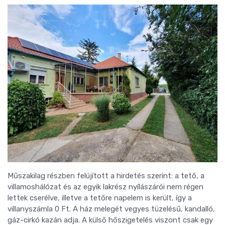
Műszakilag részben felújított a hirdetés szerint: a tető, a
villamoshálózat és az egyik lakrész nyílászárói nem régen
lettek cserélve, illetve a tetőre napelem is került, így a
villanyszámla 0 Ft. A ház melegét vegyes tüzelésű, kandalló,
gáz-cirkó kazán adja. A külső hőszigetelés viszont csak egy