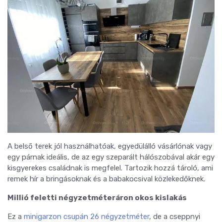
A belső terek jól használhatóak, egyedülálló vásárlónak vagy
egy párnak ideális, de az egy szeparált hálószobával akár egy
kisgyerekes családnak is megfelel. Tartozik hozzá tároló, ami
remek hír a bringásoknak és a babakocsival közlekedőknek.
Millió feletti négyzetméteráron okos kislakás
Ez a
minigarzon csupán 26 négyzetméter
, de a cseppnyi