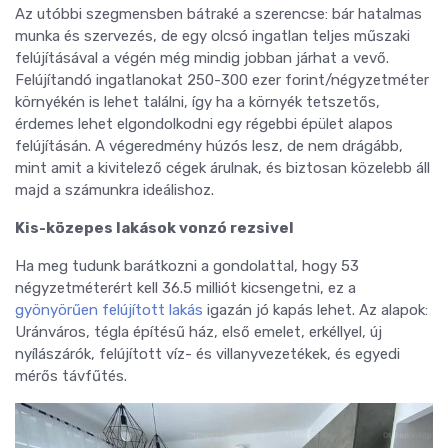
Az utóbbi szegmensben bátraké a szerencse: bár hatalmas
munka és szervezés, de egy olcsó ingatlan teljes műszaki
felújításával a végén még mindig jobban járhat a vevő.
Felújítandó ingatlanokat 250-300 ezer forint/négyzetméter
környékén is lehet találni, így ha a környék tetszetős,
érdemes lehet elgondolkodni egy régebbi épület alapos
felújításán. A végeredmény húzós lesz, de nem drágább,
mint amit a kivitelező cégek árulnak, és biztosan közelebb áll
majd a számunkra ideálishoz.
Kis-közepes lakások vonzó rezsivel
Ha meg tudunk barátkozni a gondolattal, hogy 53
négyzetméterért kell 36.5 milliót kicsengetni, ez a
gyönyörűen felújított lakás
igazán jó kapás lehet. Az alapok:
Uránváros, tégla építésű ház, első emelet, erkéllyel, új
nyílászárók, felújított víz- és villanyvezetékek, és egyedi
mérős távfűtés.