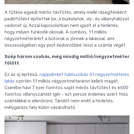
A fűtése egyedi mérős távfűtés, amely mellé rásegítésként
padlófűtést építettek be, a burkolatok, víz- és villanyhálózat
vadonat új. Azzal kapcsolatban nem igazít el a hirdetés,
hogy milyen funkciók okosak. A combos, 1.1 milliós
négyzetméterárért a bútorok is jönnek a lakással, ami
összességében egy picit kedvezőbbé teszi a számla végét.
Szép három szobás, még mindig millió/négyzetméter
fölött
Ez az új építésű,
nappali+két hálószobás 61 négyzetméteres
lakás
szintén 1.1 milliós négyzetméteráron kelleti magát.
Cserébe havi 7 ezer forintos saját mérős távfűtést és 6500
forintos villanyszámlát ígér - ezt persze érdemes azért friss
számlákkal is ellenőrizni. Tárolót nem említ a hirdetés,
mélygarázs hely külön vásárolható.