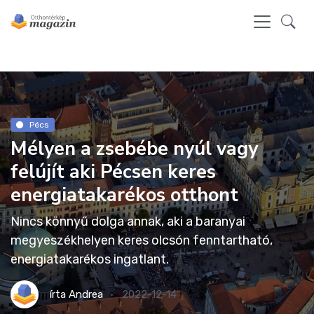
Pécs
Mélyen a zsebébe nyúl vagy
felújít aki Pécsen keres
energiatakarékos otthont
Nincs könnyű dolga annak, aki a baranyai
megyeszékhelyen keres olcsón fenntartható,
energiatakarékos ingatlant.
írta
Andrea
2022-12-14