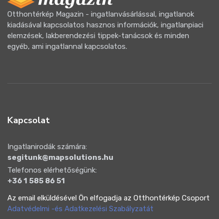
Otthontérkép Magazin - ingatlanvásárlással, ingatlanok
kiadásával kapcsolatos hasznos információk, ingatlanpiaci
elemzések, lakberendezési tippek-tanácsok és minden
egyéb, ami ingatlannal kapcsolatos.
Kapcsolat
Ingatlanirodák számára:
segitunk@mapsolutions.hu
Telefonos elérhetőségünk:
+36 1 585 86 51
Az email elküldésével Ön elfogadja az Otthontérkép Csoport
Adatvédelmi -és Adatkezelési Szabályzatát