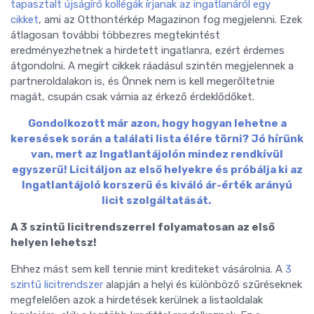
tapasztalt újságíró kollégák írjanak az ingatlanáról egy
cikket
, ami az Otthontérkép Magazinon fog megjelenni. Ezek
átlagosan további többezres megtekintést
eredményezhetnek a hirdetett ingatlanra, ezért érdemes
átgondolni. A megírt cikkek ráadásul szintén megjelennek a
partneroldalakon is, és Önnek nem is kell megerőltetnie
magát, csupán csak várnia az érkező érdeklődőket.
Gondolkozott már azon, hogy hogyan lehetne a
keresések során a találati lista élére törni? Jó hírünk
van, mert az Ingatlantájolón mindez rendkívül
egyszerű! Licitáljon az első helyekre és próbálja ki az
Ingatlantájoló korszerű és kiváló ár-érték arányú
licit szolgáltatását.
A 3 szintű licitrendszerrel folyamatosan az első
helyen lehetsz!
Ehhez mást sem kell tennie mint krediteket vásárolnia. A
3
szintű licitrendszer
alapján a helyi és különböző szűréseknek
megfelelően azok a hirdetések kerülnek a listaoldalak