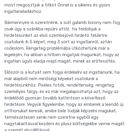
most megosztjuk a titkot Önnel is a sikeres és gyors
ingatlaneladáshoz.
Bármennyire is szeretnénk, a sült galamb bizony nem fog
csak úgy a szánkba repülni attól, ha feldobjuk a
hirdetésünket az első szembejövő hirdető felületre,
csatolunk 4-5 képet, meg 3 sort az ingatlanról, aztán
csókolom. Rengeteg problémába ütközhetünk már a
legelején, ha abban a hitben ringatjuk magunkat, hogy az
ingatlan úgyis eladja majd magát, minek az erőfeszítés.
Először is a kutyát sem fogja érdekelni az ingatlanunk, ha
már alapból nem minőségi képeket csatolunk a
hirdetésünkhöz. Pixeles fotók, rendetlenség, rengeteg
személyes tárgy, és ez már megalapozhatja azt, hogy az
érdeklődő gyorsan tovább kattintson a következő
hirdetésre. Vegyük figyelembe, hogy az emberek a leendő új
otthonukat keresik, amibe bele tudják képzelni magukat,
természetesen senki nem szeretne egyből egy
nagytakarítással kezdeni és plusz költségekbe vernie magát
a szemét elszállítással.