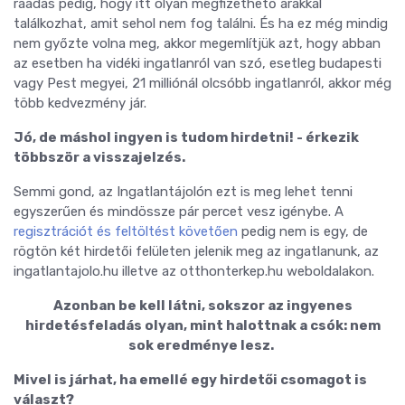
ráadás pedig, hogy itt olyan megfizethető árakkal
találkozhat, amit sehol nem fog találni. És ha ez még mindig
nem győzte volna meg, akkor megemlítjük azt, hogy abban
az esetben ha vidéki ingatlanról van szó, esetleg budapesti
vagy Pest megyei, 21 milliónál olcsóbb ingatlanról, akkor még
több kedvezmény jár.
Jó, de máshol ingyen is tudom hirdetni! - érkezik
többször a visszajelzés.
Semmi gond, az Ingatlantájolón ezt is meg lehet tenni
egyszerűen és mindössze pár percet vesz igénybe. A
regisztrációt és feltöltést követően
pedig nem is egy, de
rögtön két hirdetői felületen jelenik meg az ingatlanunk, az
ingatlantajolo.hu illetve az otthonterkep.hu weboldalakon.
Azonban be kell látni, sokszor az ingyenes
hirdetésfeladás olyan, mint halottnak a csók: nem
sok eredménye lesz.
Mivel is járhat, ha emellé egy hirdetői csomagot is
választ?