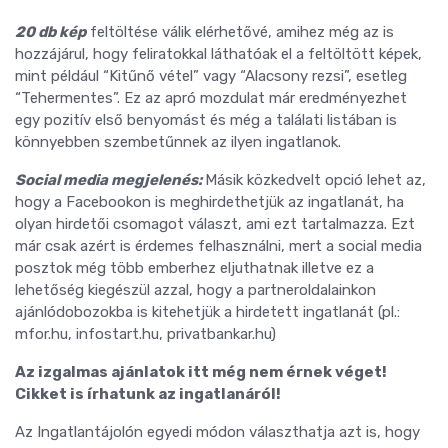
20 db kép
feltöltése válik elérhetővé, amihez még az is
hozzájárul, hogy feliratokkal láthatóak el a feltöltött képek,
mint például “Kitűnő vétel” vagy “Alacsony rezsi”, esetleg
“Tehermentes”. Ez az apró mozdulat már eredményezhet
egy pozitív első benyomást és még a találati listában is
könnyebben szembetűnnek az ilyen ingatlanok.
Social media megjelenés:
Másik közkedvelt opció lehet az,
hogy a Facebookon is meghirdethetjük az ingatlanát, ha
olyan hirdetői csomagot választ, ami ezt tartalmazza. Ezt
már csak azért is érdemes felhasználni, mert a social media
posztok még több emberhez eljuthatnak illetve ez a
lehetőség kiegészül azzal, hogy a partneroldalainkon
ajánlódobozokba is kitehetjük a hirdetett ingatlanát (pl.:
mfor.hu, infostart.hu, privatbankar.hu)
Az izgalmas ajánlatok itt még nem érnek véget!
Cikket is írhatunk az ingatlanáról!
Az Ingatlantájolón egyedi módon választhatja azt is, hogy