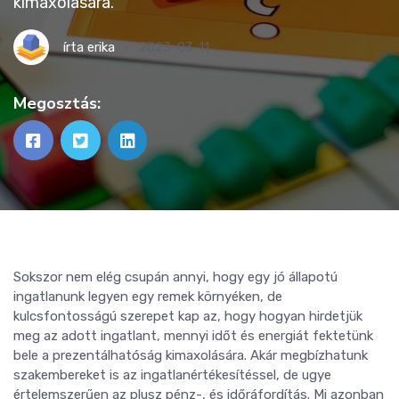
kimaxolására.
írta
erika
2023-03-11
Megosztás:
Sokszor nem elég csupán annyi, hogy egy jó állapotú
ingatlanunk legyen egy remek környéken, de
kulcsfontosságú szerepet kap az, hogy hogyan hirdetjük
meg az adott ingatlant, mennyi időt és energiát fektetünk
bele a prezentálhatóság kimaxolására. Akár megbízhatunk
szakembereket is az ingatlanértékesítéssel, de ugye
értelemszerűen az plusz pénz-, és időráfordítás. Mi azonban