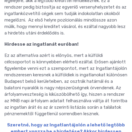
legelejére, akik a legtöbb kredittel rendelkeznek. Ez a
rendszer pedig biztosítja az egyenlő versenyhelyzetet és az
ingatlanközvetítő cégek sem tudják indokolatlan okokból
megelőzni. Az első helyre pozícionálás mindössze azon
múlik, hogy mennyi kreditet vásárol, és ezáltal nagyobb lesz
a hirdetés utáni érdeklődés is.
Hirdesse az ingatlanát euróban!
Ez az alternatíva azért is előnyös, mert a külföldi
célcsoportot is könnyebben elérheti ezáltal. Erősen ajánlott
figyelembe venni ezt a szempontot, mert az Ingatlantájolón
rendszeresen keresnek a külföldiek is ingatlanokat különösen
Budapest belső kerületeiben, az osztrák határnál és a
balatoni nyaralók is nagy népszerűségnek örvendenek. Az
árfolyamveszteség is kiküszöbölhető így, hiszen a rendszer
az MNB napi árfolyam adatait felhasználva váltja át forintba
az ingatlan árát és az ár szerinti listázás során a találatok
pénznemektől függetlenül sorrendben lesznek.
Szeretné, hogy az Ingatlantájolón a lehető legtöbb
embert vonzza be a hirdetése? Akkor hirdessen