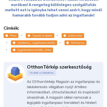
euróban! A rengeteg különleges szolgáltatás
mellett ezt is igénybe lehet venni azért, hogy minél
hamarabb tovább tudjon adni az ingatlanán!
Címkék:
Pénz
Tippek-trükkök
Adásvétel
hatékony_ingatlanhirdetés
femina.hu
ingatlanközvetítők_titka
OtthonTérkép szerkesztőség
Tovább a cikkekhez
Az Otthontérkép Magazin az ingatlanpiac és
lakáskeresés világában nyújt értékes
információkat, útmutatásokat és inspirációt
olvasóinak. A magazin cikkei nemcsak a
legújabb ingatlanpiaci trendeket és híreket