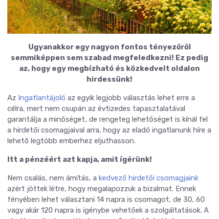
Ugyanakkor egy nagyon fontos tényezőről
semmiképpen sem szabad megfeledkezni! Ez pedig
az, hogy egy megbízható és közkedvelt oldalon
hirdessünk!
Az
Ingatlantájoló
az egyik legjobb választás lehet erre a
célra, mert nem csupán az évtizedes tapasztalatával
garantálja a minőséget, de rengeteg lehetőséget is kínál fel
a hirdetői csomagjaival arra, hogy az eladó ingatlanunk híre a
lehető legtöbb emberhez eljuthasson.
Itt a pénzéért azt kapja, amit ígérünk!
Nem csalás, nem ámítás, a
kedvező hirdetői csomagjaink
azért jöttek létre, hogy megalapozzuk a bizalmat. Ennek
fényében lehet választani 14 napra is csomagot, de 30, 60
vagy akár 120 napra is igénybe vehetőek a szolgáltatások. A