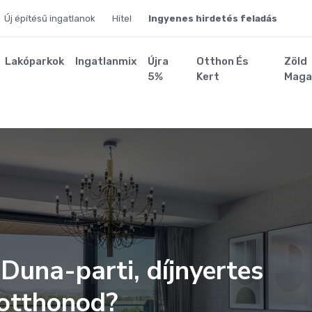
Új építésű ingatlanok
Hitel
Ingyenes hirdetés feladás
Lakóparkok
Ingatlanmix
Újra
Otthon És
Zöld
5%
Kert
Maga
 Duna-parti, díjnyertes
 otthonod?