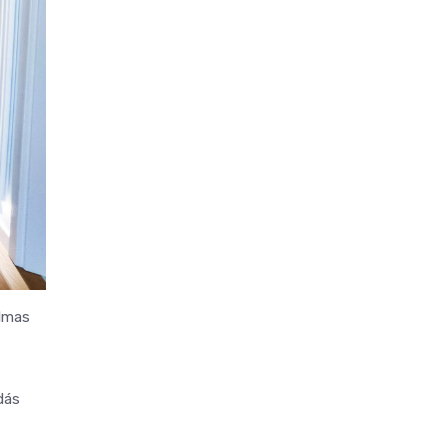
almas
dás