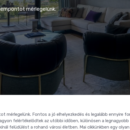
szempontot mérlegelünk.
ot mérlegelünk. Fontos a jó elhelyezkedés és legalább ennyire fo
l nagyon felértékelődtek az utóbbi időben, különösen a legnagyobb
ínál felüdülést a rohanó városi életben. Mai cikkünkben egy olyan