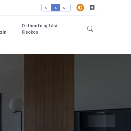
A-
A
A+
Otthonfelújítási
zin
Kisokos