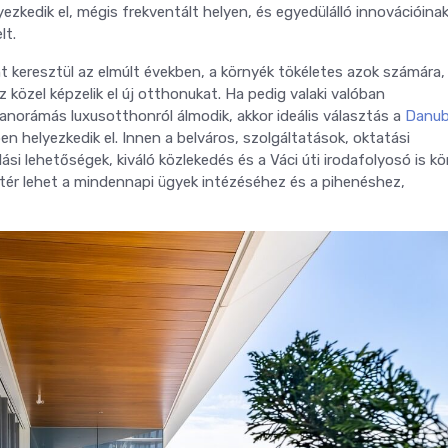
kedik el, mégis frekventált helyen, és egyedülálló innovációina
lt.
keresztül az elmúlt években, a környék tökéletes azok számára, 
özel képzelik el új otthonukat. Ha pedig valaki valóban
anorámás luxusotthonról álmodik, akkor ideális választás a
Danub
n helyezkedik el. Innen a belváros, szolgáltatások, oktatási
ási lehetőségek, kiváló közlekedés és a Váci úti irodafolyosó is k
ettér lehet a mindennapi ügyek intézéséhez és a pihenéshez,