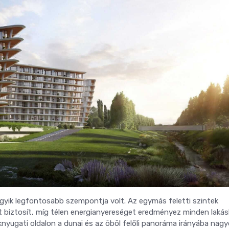
egyik legfontosabb szempontja volt. Az egymás feletti szintek
biztosít, míg télen energianyereséget eredményez minden lakás
knyugati oldalon a dunai és az öböl felőli panoráma irányába nag