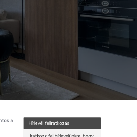
ntos a
Hírlevél feliratkozás
Iratkozz fel hírlevelünkre, hogy