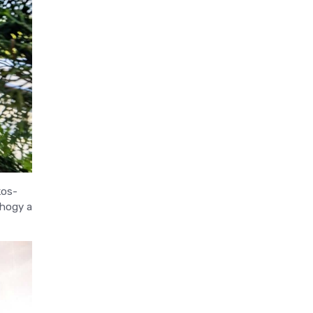
kos-
 hogy a