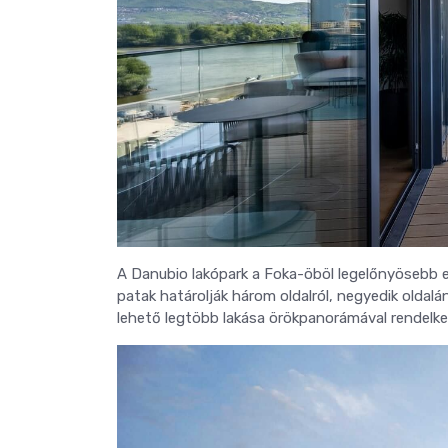
A Danubio lakópark a Foka-öböl legelőnyösebb el
patak határolják három oldalról, negyedik oldalá
lehető legtöbb lakása örökpanorámával rendelke