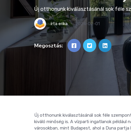
Új otthonunk kiválasztásánál sok féle 
írta
erika
2024-02-01
Megosztás:
Új otthonunk kiválasztásánál sok féle szempont
kiváló minőség is. A vízparti ingatlanok példáu
városokban, mint Budapest, ahol a Duna partja k