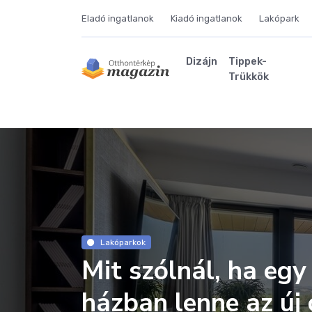
Eladó ingatlanok
Kiadó ingatlanok
Lakópark
Dizájn
Tippek-
Trükkök
Lakóparkok
Mit szólnál, ha egy
házban lenne az új