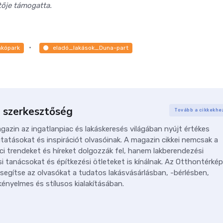
tője támogatta.
akópark
eladó_lakások_Duna-part
 szerkesztőség
Tovább a cikkekhe
azin az ingatlanpiac és lakáskeresés világában nyújt értékes
tatásokat és inspirációt olvasóinak. A magazin cikkei nemcsak a
ci trendeket és híreket dolgozzák fel, hanem lakberendezési
i tanácsokat és építkezési ötleteket is kínálnak. Az Otthontérkép
 segítse az olvasókat a tudatos lakásvásárlásban, -bérlésben,
ényelmes és stílusos kialakításában.