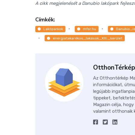
A cikk megjelenését a Danubio lakópark fejlesz
Címkék:
Lakóparkok
mfor.hu
Danubio_l
energiatakarékos_lakások_XIII._kerület
OtthonTérkép
Az Otthontérkép Mag
információkat, útmu
legújabb ingatlanpia
tippeket, befektetés
Magazin célja, hogy
valamint otthonaik k