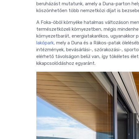
beruházást mutatunk, amely a Duna-parton helyez
köszönhetően több nemzetközi díjat is bezsebe
A Foka-öböl környéke hatalmas változáson ment 
természetközeli környezetben, mégis mindenhez k
környezetbarát, energiatakarékos, ugyanakkor p
lakópark
, mely a Duna és a Rákos-patak ölelésébe
intézmények, bevásárlási-, szórakozási-, sportol
elérhető távolságon belül van, így tökéletes él
kikapcsolódáshoz egyaránt.