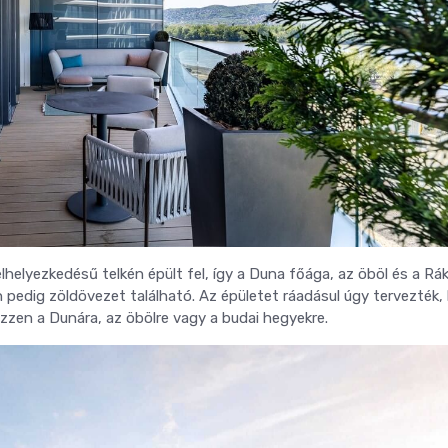
helyezkedésű telkén épült fel, így a Duna főága, az öböl és a Rá
n pedig zöldövezet található. Az épületet ráadásul úgy tervezték,
zzen a Dunára, az öbölre vagy a budai hegyekre.