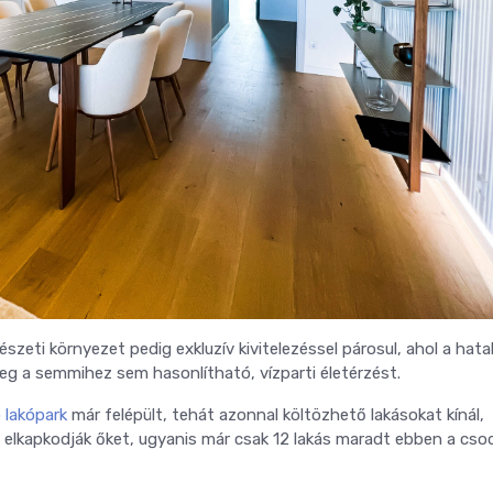
szeti környezet pedig exkluzív kivitelezéssel párosul, ahol a hat
eg a semmihez sem hasonlítható, vízparti életérzést.
 lakópark
már felépült, tehát azonnal költözhető lakásokat kínál,
t elkapkodják őket, ugyanis már csak 12 lakás maradt ebben a cso