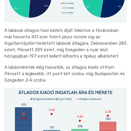
A lakások átlagos havi bérleti díját tekintve a fővárosban
már havonta 431 ezer forint plusz rezsire rúg az
Ingatlantájolón hirdetett lakások átlagára, Debrecenben 283
ezret, Pécsett 209 ezret, míg Szegeden a nyár első
hónapjában 197 ezret kellett kifizetni a tipikus albérletért.
A lakásméretek elég hasonlók, az átlagos kiadó otthon
Pécsett a legkisebb, itt pont két szoba, míg Budapesten és
Szegeden 2,4 szoba.