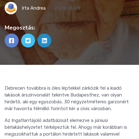
írta
Andrea
2024-06-28
Megosztás:
Debrecen továbbra is öles léptekkel zárkózik fel a kiadó
lakások árszínvonalát tekintve Budapesthez, van olyan
hirdető, aki egy egyszobás, 30 négyzetméteres garzonért
már havonta félmillió forintot kér a cívis városban.
Az Ingatlantájoló adatbázisát elemezve a júniusi
bérlakáshelyzetet térképeztük fel. Ahogy már korábban is
megszokhattuk a portálon hirdetett lakások valamivel