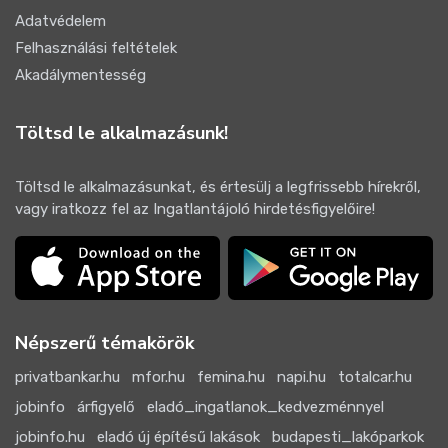
Adatvédelem
Felhasználási feltételek
Akadálymentesség
Töltsd le alkalmazásunk!
Töltsd le alkalmazásunkat, és értesülj a legfrissebb hírekről,
vagy iratkozz fel az Ingatlantájoló hirdetésfigyelőire!
Népszerű témakörök
privatbankar.hu
mfor.hu
femina.hu
napi.hu
totalcar.hu
jobinfo
árfigyelő
eladó_ingatlanok_kedvezménnyel
jobinfo.hu
eladó új építésű lakások
budapesti_lakóparkok