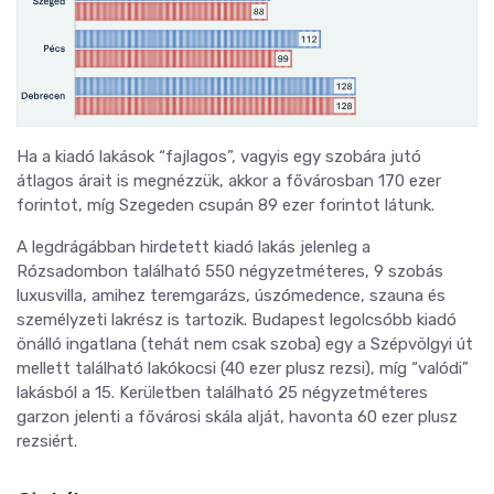
Ha a kiadó lakások “fajlagos”, vagyis egy szobára jutó
átlagos árait is megnézzük, akkor a fővárosban 170 ezer
forintot, míg Szegeden csupán 89 ezer forintot látunk.
A legdrágábban hirdetett kiadó lakás jelenleg a
Rózsadombon található 550 négyzetméteres, 9 szobás
luxusvilla, amihez teremgarázs, úszómedence, szauna és
személyzeti lakrész is tartozik. Budapest legolcsóbb kiadó
önálló ingatlana (tehát nem csak szoba) egy a Szépvölgyi út
mellett található lakókocsi (40 ezer plusz rezsi), míg “valódi”
lakásból a 15. Kerületben található 25 négyzetméteres
garzon jelenti a fővárosi skála alját, havonta 60 ezer plusz
rezsiért.