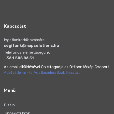
Kapcsolat
Ingatlanirodák számára:
segitunk@mapsolutions.hu
Telefonos elérhetőségünk:
+36 1 585 86 51
Az email elküldésével Ön elfogadja az Otthontérkép Csoport
Adatvédelmi -és Adatkezelési Szabályzatát
Menü
Dizájn
Tippek-trükkök