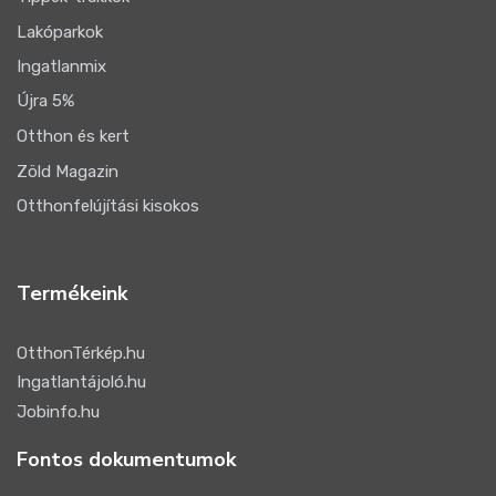
Lakóparkok
Ingatlanmix
Újra 5%
Otthon és kert
Zöld Magazin
Otthonfelújítási kisokos
Termékeink
OtthonTérkép.hu
Ingatlantájoló.hu
Jobinfo.hu
Fontos dokumentumok