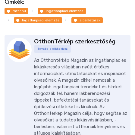
Címkék:
mfor.hu
ingatlanpiaci elemzés
Ingatlanpiaci elemzés
albérletárak
OtthonTérkép szerkesztőség
Tovább a cikkekhez
Az Otthontérkép Magazin az ingatlanpiac és
lakáskeresés világában nyújt értékes
információkat, útmutatásokat és inspirációt
olvasóinak. A magazin cikkei nemcsak a
legújabb ingatlanpiaci trendeket és híreket
dolgozzák fel, hanem lakberendezési
tippeket, befektetési tanácsokat és
építkezési ötleteket is kínálnak. Az
Otthontérkép Magazin célja, hogy segítse az
olvasókat a tudatos lakásvásárlásban, -
bérlésben, valamint otthonaik kényelmes és
stílusos kialakításában.