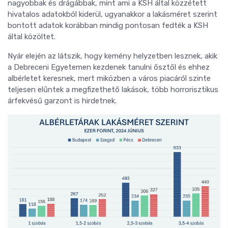
nagyobbak és drágábbak, mint ami a KSH által közzétett
hivatalos adatokból kiderül, ugyanakkor a lakásméret szerint
bontott adatok korábban mindig pontosan fedték a KSH
által közöltet.
Nyár elején az látszik, hogy kemény helyzetben lesznek, akik
a Debreceni Egyetemen kezdenek tanulni ősztől és ehhez
albérletet keresnek, mert miközben a város piacáról szinte
teljesen elűntek a megfizethető lakások, több horrorisztikus
árfekvésű garzont is hirdetnek.