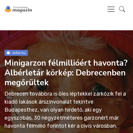
mfor.hu
Minigarzon félmillióért havonta?
Albérletár körkép: Debrecenben
megőrültek
Debrecen továbbra is öles léptekkel zárkózik fel a
kiadó lakások árszínvonalát tekintve
Budapesthez, van olyan hirdető, aki egy
egyszobás, 30 négyzetméteres garzonért már
havonta félmillió forintot kér a cívis városban.