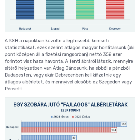
A KSH a napokban közölte a legfrissebb kereseti
statisztikákat, ezek szerint átlagos magyar honfitársunk (aki
pont középen áll a fizetési rangsorban) nettó 358 ezer
forintot visz haza havonta. A fenti ábráról látszik, mennyire
eltérő helyzetben van Átlag Jánosunk, ha ebből a pénzből
Budapesten, vagy akár Debrecenben kell kifizetnie egy
átlagos albérletet, és mennyivel olcsóbb ez Szegeden vagy
Pécsett.