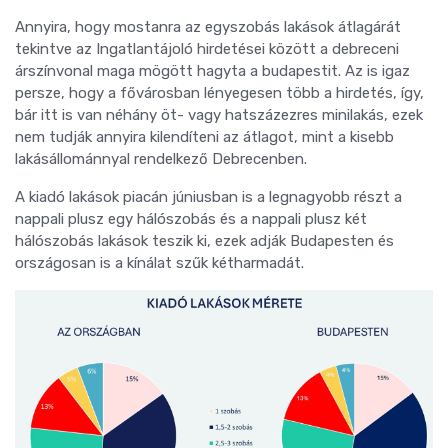
Annyira, hogy mostanra az egyszobás lakások átlagárát
tekintve az Ingatlantájoló hirdetései között a debreceni
árszínvonal maga mögött hagyta a budapestit. Az is igaz
persze, hogy a fővárosban lényegesen több a hirdetés, így,
bár itt is van néhány öt- vagy hatszázezres minilakás, ezek
nem tudják annyira kilendíteni az átlagot, mint a kisebb
lakásállománnyal rendelkező Debrecenben.
A kiadó lakások piacán júniusban is a legnagyobb részt a
nappali plusz egy hálószobás és a nappali plusz két
hálószobás lakások teszik ki, ezek adják Budapesten és
országosan is a kínálat szűk kétharmadát.