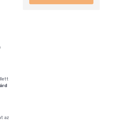
a
lett
iárd
at az