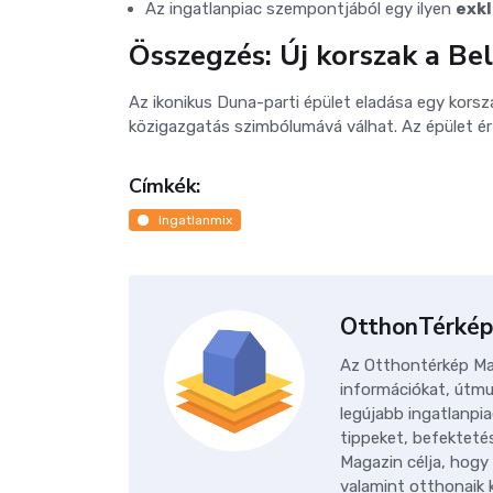
Az ingatlanpiac szempontjából egy ilyen
exkl
Összegzés: Új korszak a B
Az ikonikus Duna-parti épület eladása egy korsza
közigazgatás szimbólumává válhat. Az épület ér
Címkék:
Ingatlanmix
OtthonTérkép
Az Otthontérkép Mag
információkat, útmu
legújabb ingatlanpia
tippeket, befektetés
Magazin célja, hogy
valamint otthonaik k