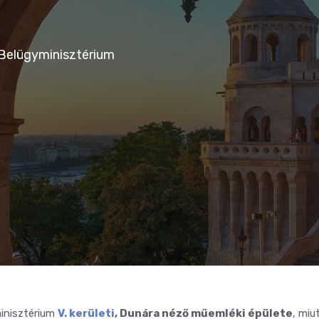
 Belügyminisztérium
minisztérium
V. kerületi
, Dunára néző műemléki épülete
, miu