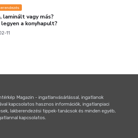
Ingatlanmix
Valami törté
?
lakások piac
lassul az á
2026-03-10
térkép Magazin - ingatlanvásárlással, ingatlanok
ával kapcsolatos hasznos információk, ingatlanpiaci
sek, lakberendezési tippek-tanácsok és minden egyéb,
gatlannal kapcsolatos.