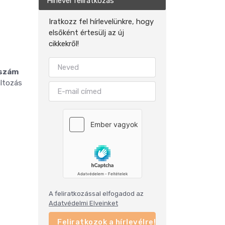
Hírlevél feliratkozás
Iratkozz fel hírlevelünkre, hogy
elsőként értesülj az új
cikkekről!
 szám
áltozás
A feliratkozással elfogadod az
Adatvédelmi Elveinket
Feliratkozok a hírlevélre!