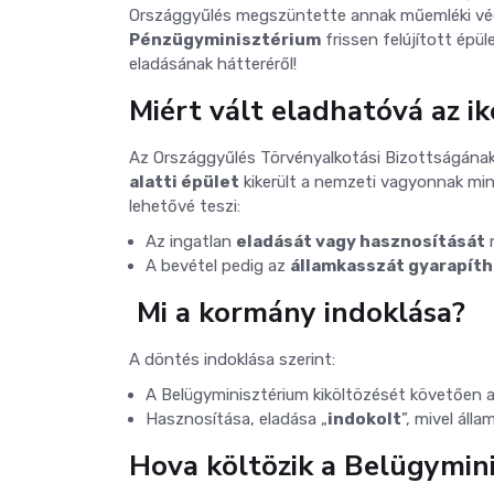
Országgyűlés megszüntette annak műemléki véd
Pénzügyminisztérium
frissen felújított épül
eladásának hátteréről!
Miért vált eladhatóvá az i
Az Országgyűlés Törvényalkotási Bizottságána
alatti épület
kikerült a nemzeti vagyonnak minő
lehetővé teszi:
Az ingatlan
eladását vagy hasznosítását
n
A bevétel pedig az
államkasszát gyarapíth
️ Mi a kormány indoklása?
A döntés indoklása szerint:
A Belügyminisztérium kiköltözését követően a
Hasznosítása, eladása „
indokolt
”, mivel áll
Hova költözik a Belügymin