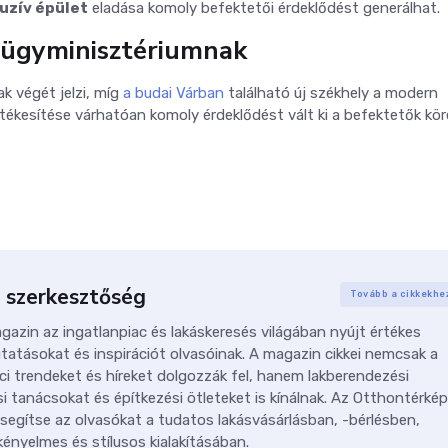
uzív épület
eladása komoly befektetői érdeklődést generálhat.
elügyminisztériumnak
k végét jelzi, míg
a budai Várban
található új székhely a modern
tékesítése várhatóan komoly érdeklődést vált ki a befektetők kör
 szerkesztőség
Tovább a cikkekhe
azin az ingatlanpiac és lakáskeresés világában nyújt értékes
tatásokat és inspirációt olvasóinak. A magazin cikkei nemcsak a
ci trendeket és híreket dolgozzák fel, hanem lakberendezési
i tanácsokat és építkezési ötleteket is kínálnak. Az Otthontérkép
 segítse az olvasókat a tudatos lakásvásárlásban, -bérlésben,
ényelmes és stílusos kialakításában.