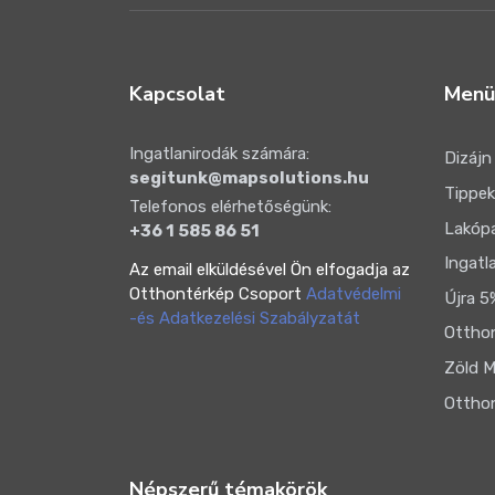
Kapcsolat
Menü
Ingatlanirodák számára:
Dizájn
segitunk@mapsolutions.hu
Tippek
Telefonos elérhetőségünk:
Lakóp
+36 1 585 86 51
Ingatl
Az email elküldésével Ön elfogadja az
Otthontérkép Csoport
Adatvédelmi
Újra 5
-és Adatkezelési Szabályzatát
Otthon
Zöld M
Otthon
Népszerű témakörök