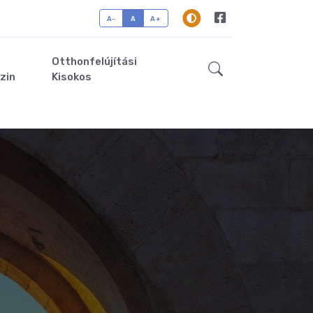
A-
A
A+
Otthonfelújítási
zin
Kisokos