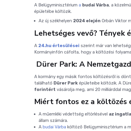
A Belügyminisztérium
a
budai Várba
, a közelmú
épületébe költözik.
Az új székhelyen
2024 elején
Orbán Viktor m
Lehetséges vevő? Tények é
A
24.hu értesülései
szerint már van lehetsé
Kormányinfón cáfolta, hogy a költözési folyamat
️ Dürer Park: A Nemzetgazd
A kormány egy másik fontos költözésről is dönt
található
Dürer Park
épületeibe költözik. A Dür
forintért
vásárolja meg, ami 20 milliárddal mag
Miért fontos ez a költözés 
A műemléki védettség eltörlésével
az ingatl
állam számára.
A
budai Várba
költöző Belügyminisztérium a mo