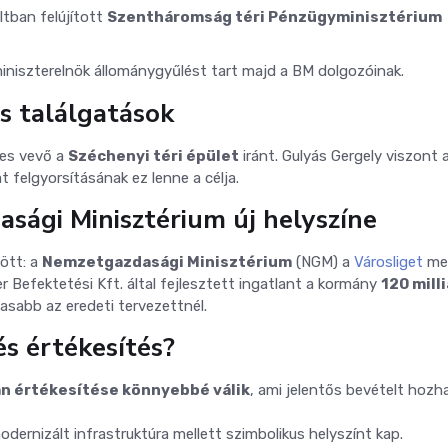
ltban felújított
Szentháromság téri Pénzügyminisztérium
iniszterelnök állománygyűlést tart majd a BM dolgozóinak.
s találgatások
ges vevő a
Széchenyi téri épület
iránt. Gulyás Gergely viszont 
 felgyorsításának ez lenne a célja.
asági Minisztérium új helyszíne
ött: a
Nemzetgazdasági Minisztérium
(NGM) a
Városliget
mel
er Befektetési Kft. által fejlesztett ingatlant a kormány
120 mill
asabb az eredeti tervezettnél.
és értékesítés?
an értékesítése könnyebbé válik
, ami jelentős bevételt hozh
dernizált infrastruktúra mellett szimbolikus helyszínt kap.