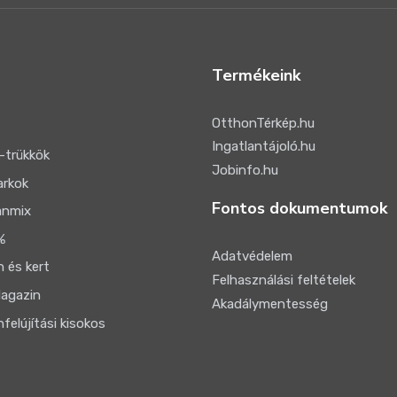
Termékeink
OtthonTérkép.hu
Ingatlantájoló.hu
-trükkök
Jobinfo.hu
arkok
Fontos dokumentumok
anmix
%
Adatvédelem
 és kert
Felhasználási feltételek
agazin
Akadálymentesség
felújítási kisokos