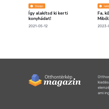
lakberendezés
ítsd ki kerti
Fa, kő, laminált vagy más?
dat!
Miből legyen a konyhapult
-12
2023-02-11
Otthon
kiadás
elemzé
ami in