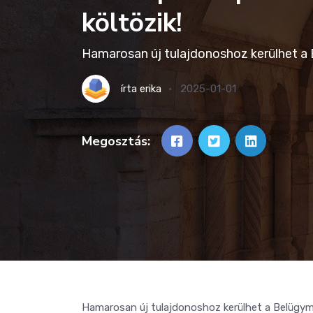
költözik!
Hamarosan új tulajdonoshoz kerülhet a
írta
erika
2025-01-01
Megosztás:
Hamarosan új tulajdonoshoz kerülhet a Belügy