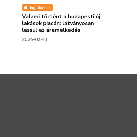
Ingatlanmix
nt a budapesti új
Megállás vagy újabb
án: látványosan
robbanás? Sorsdöntő év jöhet
remelkedés
a lakásáraknál 2026-ban
2026-01-15