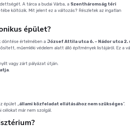
ettségét. A tárca a budai Várba, a
Szentháromság téri
etébe költözik. Mit jelent ez a változás? Részletek az ingatlan
konikus épület?
k döntése értelmében a
József Attila utca 6. – Nádor utca 2.
sített, műemléki védelem alatt álló építmények listájáról. Ez a v
yílt vagy zárt pályázat útján.
atja
.
z épület „
állami közfeladat ellátásához nem szükséges
”.
ami célokat már nem szolgál.
isztérium?