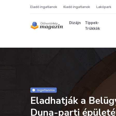
Eladó ingatlanok
Kiadó ingatlanok
Lakópark
Dizájn
Tippek-
Trükkök
Ingatlanmix
Eladhatják a Belüg
Duna-parti épületé