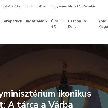
Új építésű ingatlanok
Hitel
Ingyenes hirdetés feladás
Lakóparkok
Ingatlanmix
Újra
Otthon És
Zöld
5%
Kert
Maga
yminisztérium ikonikus
t: A tárca a Várba