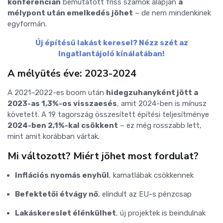
konferencián
bemutatott friss számok alapján
a
mélypont után emelkedés jöhet
– de nem mindenkinek
egyformán.
Új építésű lakást keresel? Nézz szét az
Ingatlantájoló kínálatában!
A mélyütés éve: 2023-2024
A 2021–2022-es boom után
hidegzuhanyként jött a
2023-as 1,3%-os visszaesés
, amit 2024-ben is mínusz
követett. A 19 tagország összesített építési teljesítménye
2024-ben 2,1%-kal csökkent
– ez még rosszabb lett,
mint amit korábban vártak.
Mi változott? Miért jöhet most fordulat?
Inflációs nyomás enyhül
, kamatlábak csökkennek
Befektetői étvágy nő
, elindult az EU-s pénzcsap
Lakáskereslet élénkülhet
, új projektek is beindulnak