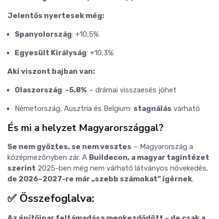
Jelentős nyertesek még:
Spanyolország
: +10,5%
Egyesült Királyság
: +10,3%
Aki viszont bajban van:
Olaszország
:
-5,8%
– drámai visszaesés jöhet
Németország, Ausztria és Belgium:
stagnálás
várható
És mi a helyzet Magyarországgal?
Se nem győztes, se nem vesztes
– Magyarország a
középmezőnyben zár. A
Buildecon, a magyar tagintézet
szerint
2025-ben még nem várható látványos növekedés,
de 2026–2027-re már „szebb számokat” ígérnek
.
✅ Összefoglalva:
Az építőipar feltámadása megkezdődött – de csak a