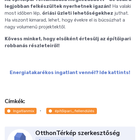
legjobban felkészültek nyerhetnek igazán!
Ha valaki
most időben lép,
óriási üzleti lehetőségekhez
juthat.
Ha viszont kimarad, lehet, hogy évekre el is búcsúzhat a
nagy volumenű projektektől.
Kövess minket, hogy elsőként értesülj az építőipari
robbanás részleteiről!
Energiatakarékos ingatlant vennél? Ide kattints!
Címkék:
Ingatlanmix
építőipari_fellendülés
OtthonTérkép szerkesztőség