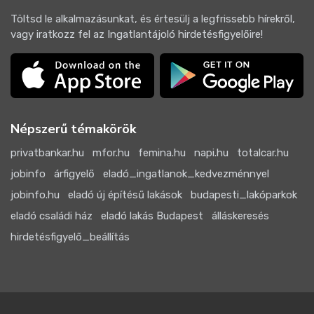
Töltsd le alkalmazásunkat, és értesülj a legfrissebb hírekről,
vagy iratkozz fel az Ingatlantájoló hirdetésfigyelőire!
Népszerű témakörök
privatbankar.hu
mfor.hu
femina.hu
napi.hu
totalcar.hu
jobinfo
árfigyelő
eladó_ingatlanok_kedvezménnyel
jobinfo.hu
eladó új építésű lakások
budapesti_lakóparkok
eladó családi ház
eladó lakás Budapest
álláskeresés
hirdetésfigyelő_beállítás