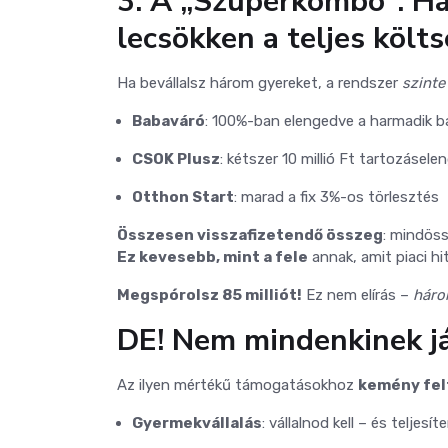
3. A „Szuperkombó”: H
lecsökken a teljes költs
Ha bevállalsz három gyereket, a rendszer
szinte
Babaváró
: 100%-ban elengedve a harmadik b
CSOK Plusz
: kétszer 10 millió Ft tartozásele
Otthon Start
: marad a fix 3%-os törlesztés
Összesen visszafizetendő összeg
: mindös
Ez kevesebb, mint a fele
annak, amit piaci hite
Megspórolsz 85 milliót!
Ez nem elírás –
háro
DE! Nem mindenkinek j
Az ilyen mértékű támogatásokhoz
kemény fel
Gyermekvállalás
: vállalnod kell – és teljesít