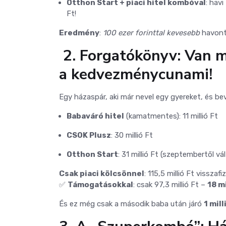
Otthon Start + piaci hitel kombóval
: havi
Ft!
Eredmény
:
100 ezer forinttal kevesebb
havont
‍‍ 2. Forgatókönyv: Van 
a kedvezménycunami!
Egy házaspár, aki már nevel egy gyereket, és be
Babaváró hitel
(kamatmentes): 11 millió Ft
CSOK Plusz
: 30 millió Ft
Otthon Start
: 31 millió Ft (szeptembertől vált
Csak piaci kölcsönnel
: 115,5 millió Ft visszafi
✅
Támogatásokkal
: csak 97,3 millió Ft –
18 m
És ez még csak a második baba után járó
1 mill