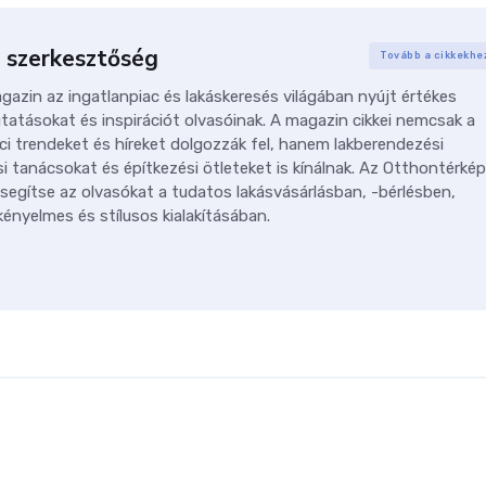
 szerkesztőség
Tovább a cikkekhe
azin az ingatlanpiac és lakáskeresés világában nyújt értékes
tatásokat és inspirációt olvasóinak. A magazin cikkei nemcsak a
ci trendeket és híreket dolgozzák fel, hanem lakberendezési
i tanácsokat és építkezési ötleteket is kínálnak. Az Otthontérkép
 segítse az olvasókat a tudatos lakásvásárlásban, -bérlésben,
ényelmes és stílusos kialakításában.