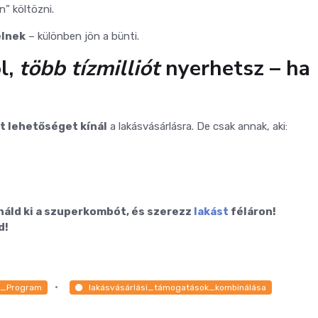
n” költözni.
élnek
– különben jön a bünti.
l,
több tízmilliót
nyerhetsz – ha
t lehetőséget kínál
a lakásvásárlásra. De csak annak, aki:
náld ki a szuperkombót, és szerezz
lakást
féláron!
d!
t_Program
lakásvásárlási_támogatások_kombinálása