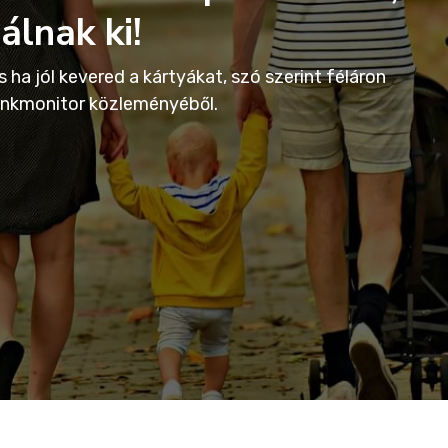
álnak ki!
ha jól kevered a kártyákat, szó szerint féláron
Bankmonitor közleményéből.