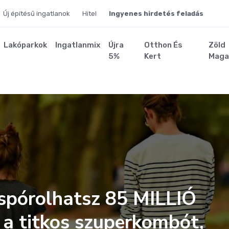
Új építésű ingatlanok
Hitel
Ingyenes hirdetés feladás
Lakóparkok
Ingatlanmix
Újra
Otthon És
Zöld
5%
Kert
Maga
 spórolhatsz 85 MILLIÓ
 a titkos szuperkombót,