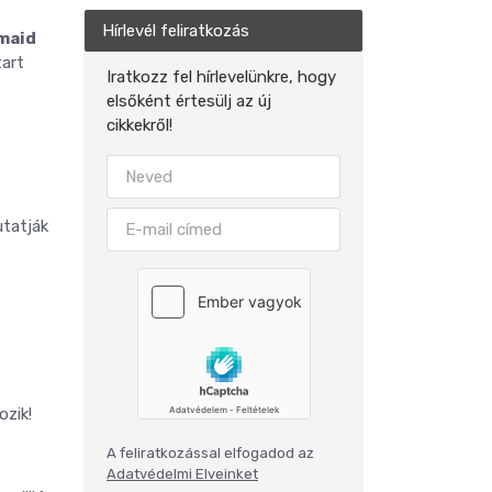
Hírlevél feliratkozás
lmaid
tart
Iratkozz fel hírlevelünkre, hogy
elsőként értesülj az új
cikkekről!
utatják
zik!
A feliratkozással elfogadod az
Adatvédelmi Elveinket