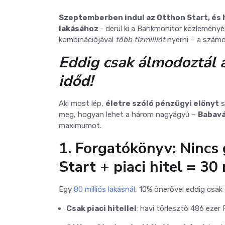
Szeptemberben indul az Otthon Start, és h
lakásához
- derül ki a Bankmonitor közlemény
kombinációjával
több tízmilliót
nyerni – a számok
Eddig csak álmodoztál a 
időd!
Aki most lép,
életre szóló pénzügyi előnyt
s
meg, hogyan lehet a három nagyágyú –
Babavá
maximumot.
1. Forgatókönyv: Nincs 
Start + piaci hitel = 30 
Egy
80 milliós lakásnál
, 10% önerővel eddig csak
Csak piaci hitellel
: havi törlesztő 486 ezer F