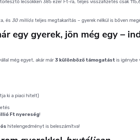
 törlesztő lecsökken 385 ezer Ft-ra, teljes visszafizetés csak 115,6
a, és
30 milliós
teljes megtakarítás – gyerek nélkül is bőven megé
már egy gyerek, jön még egy – in
vállal még egyet, akár már
3 különböző támogatást
is igénybe 
ja ki a piaci hitelt)
zetés
illió Ft nyereség
!
iós
hitelengedményt is beleszámítva!