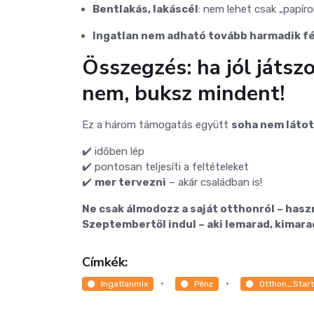
Bentlakás, lakáscél
: nem lehet csak „papíro
Ingatlan nem adható tovább harmadik f
Összegzés: ha jól játszo
nem, buksz mindent!
Ez a három támogatás együtt
soha nem látot
✔️ időben lép
✔️ pontosan teljesíti a feltételeket
✔️
mer tervezni
– akár családban is!
Ne csak álmodozz a saját otthonról – hasz
Szeptembertől indul – aki lemarad, kimara
Címkék:
Ingatlanmix
Pénz
Otthon_Star