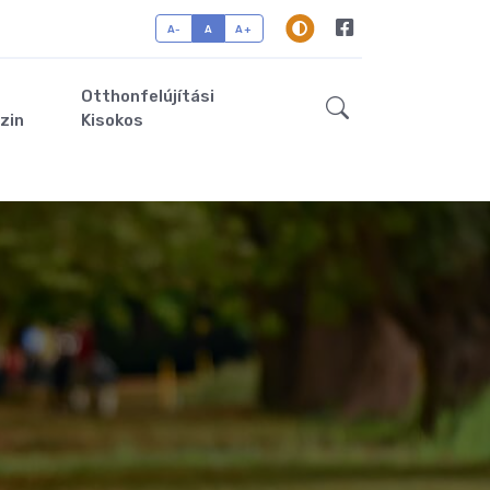
A-
A
A+
Otthonfelújítási
zin
Kisokos