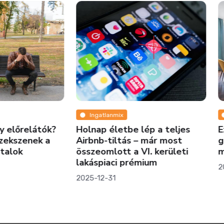
atlanmix
Pénz
p életbe lép a teljes
Ezekkel a trükkökkel
b-tiltás – már most
garantáltan gyorsan elk
omlott a VI. kerületi
majd az ingatlanod!
piaci prémium
2024-11-01
2-31