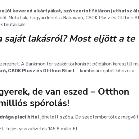
a jól kevered a kártyákat, szó szerint féláron juthatsz á
éből. Mutatjuk, hogyan lehet a Babaváró, CSOK Plusz és Otthon S
 brutálisak!
saját lakásról? Most eljött a te
zerezhet. A Bankmonitor szakértői konkrét példákon keresztül m
ró, CSOK Plusz és Otthon Start
– kombinációjából kihozni a
gyerek, de van eszed – Otthon
milliós spórolás!
drága piaci hitel
jöhetett szóba. De szeptembertől ez megválto
t, teljes visszafizetés 145,8 millió Ft.