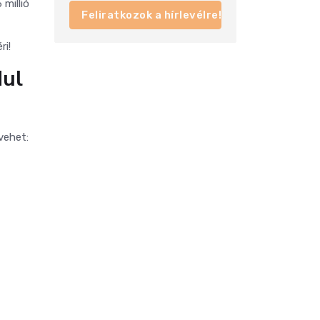
 millió
Feliratkozok a hírlevélre!
ri!
dul
vehet: