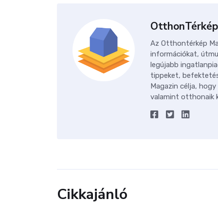
OtthonTérkép
Az Otthontérkép Mag
információkat, útmu
legújabb ingatlanpia
tippeket, befektetés
Magazin célja, hogy
valamint otthonaik k
Cikkajánló