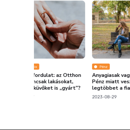
Pénz
Ing
az Otthon
Anyagiasak vagy előrelátók?
Holna
sokat,
Pénz miatt veszekszenek a
Airbn
 „gyárt”?
legtöbbet a fiatalok
össze
lakás
2023-08-29
2025-1