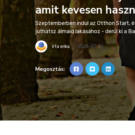
amit kevesen haszn
Szeptemberben indul az Otthon Start, és 
juthatsz álmaid lakásához - derül ki a 
írta
erika
2025-07-30
Megosztás: