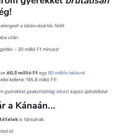
árom gyerekkel
brutálisan
ég!
 elengedi a lakásvásárlás felét
:
aba után
ngedés – 20 millió Ft mínusz!
sze
60,3 millió Ft
egy
80 milliós lakásra
!
llel kellene: 145,8 millió Ft!
m gyerekkel gyakorlatilag
lakást
kapsz ajándékba!
ár a Kánaán…
tételek
is társulnak:
ened is!