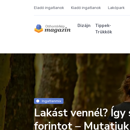
Eladó ingatlanok
Kiadó ingatlanok
Lakópark
Dizájn
Tippek-
Trükkök
Ingatlanmix
Lakást vennél? Így
forintot – Mutatjuk