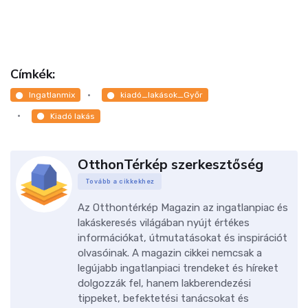
Címkék:
Ingatlanmix
kiadó_lakások_Győr
Kiadó lakás
OtthonTérkép szerkesztőség
Tovább a cikkekhez
Az Otthontérkép Magazin az ingatlanpiac és
lakáskeresés világában nyújt értékes
információkat, útmutatásokat és inspirációt
olvasóinak. A magazin cikkei nemcsak a
legújabb ingatlanpiaci trendeket és híreket
dolgozzák fel, hanem lakberendezési
tippeket, befektetési tanácsokat és