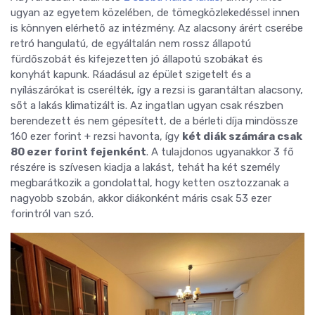
ugyan az egyetem közelében, de tömegközlekedéssel innen
is könnyen elérhető az intézmény. Az alacsony árért cserébe
retró hangulatú, de egyáltalán nem rossz állapotú
fürdőszobát és kifejezetten jó állapotú szobákat és
konyhát kapunk. Ráadásul az épület szigetelt és a
nyílászárókat is cserélték, így a rezsi is garantáltan alacsony,
sőt a lakás klimatizált is. Az ingatlan ugyan csak részben
berendezett és nem gépesített, de a bérleti díja mindössze
160 ezer forint + rezsi havonta, így
két diák számára csak
80 ezer forint fejenként
. A tulajdonos ugyanakkor 3 fő
részére is szívesen kiadja a lakást, tehát ha két személy
megbarátkozik a gondolattal, hogy ketten osztozzanak a
nagyobb szobán, akkor diákonként máris csak 53 ezer
forintról van szó.