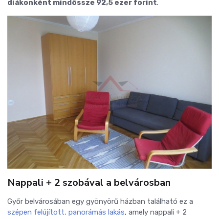
diákonként mindössze 92,5 ezer forint
.
Nappali + 2 szobával a belvárosban
Győr belvárosában egy gyönyörű házban található ez a
szépen felújított, panorámás lakás
, amely nappali + 2