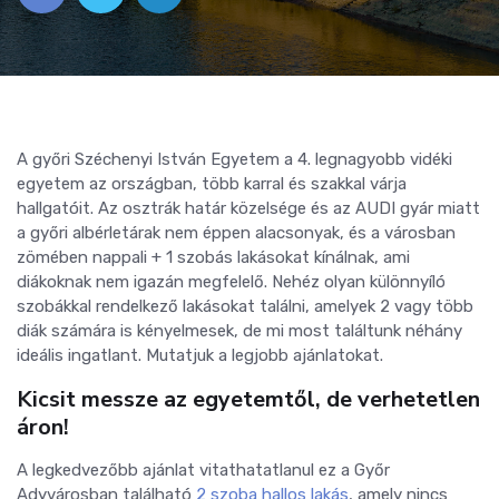
A győri Széchenyi István Egyetem a 4. legnagyobb vidéki
egyetem az országban, több karral és szakkal várja
hallgatóit. Az osztrák határ közelsége és az AUDI gyár miatt
a győri albérletárak nem éppen alacsonyak, és a városban
zömében nappali + 1 szobás lakásokat kínálnak, ami
diákoknak nem igazán megfelelő. Nehéz olyan különnyíló
szobákkal rendelkező lakásokat találni, amelyek 2 vagy több
diák számára is kényelmesek, de mi most találtunk néhány
ideális ingatlant. Mutatjuk a legjobb ajánlatokat.
Kicsit messze az egyetemtől, de verhetetlen
áron!
A legkedvezőbb ajánlat vitathatatlanul ez a Győr
Adyvárosban található
2 szoba hallos lakás
, amely nincs