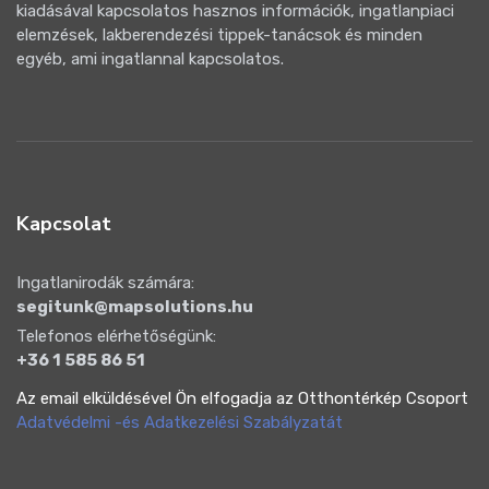
kiadásával kapcsolatos hasznos információk, ingatlanpiaci
elemzések, lakberendezési tippek-tanácsok és minden
egyéb, ami ingatlannal kapcsolatos.
Kapcsolat
Ingatlanirodák számára:
segitunk@mapsolutions.hu
Telefonos elérhetőségünk:
+36 1 585 86 51
Az email elküldésével Ön elfogadja az Otthontérkép Csoport
Adatvédelmi -és Adatkezelési Szabályzatát