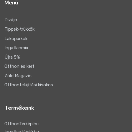
Menü
Dizájn
Tippek-trükkök
Lakóparkok
Ingatlanmix
Újra 5%
Otthon és kert
Zöld Magazin
Otthonfelújítási kisokos
Termékeink
OtthonTérkép.hu
Ingatlantájoló.hu