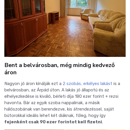
Bent a belvárosban, még mindig kedvező
áron
Nagyon jó áron kínálják ezt a
2 szobás, erkélyes lakást
is a
belvárosban, az Árpád úton. A lakás jó állapotú és az
elhelyezkedése is kiváló, bérleti díja 180 ezer forint + rezsi
havonta. Bár az egyik szoba nappalinak, a másik
hálószobának van berendezve, kis átrendezéssel, saját
bútorokkal ideális lehet két diáknak, főleg, hogy így
fejenként csak 90 ezer forintot kell fizetni
.