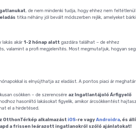
ngatlanukat
, de nem mindenki tudja, hogy ehhez nem feltétlenül 
neladás
titka néhány jól bevált módszerben rejlik, amelyeket bárki
y lakás akár
1-2 hónap alatt
gazdára találhat – de ehhez
etés, valamint a profi megjelenítés. Most megmutatjuk, hogyan seg
 hónapokkal is elnyújthatja az eladást. A pontos piaci ár meghatá
tikusan csökken – de szerencsére
az Ingatlantájoló Árfigyelő
lanodhoz hasonlító lakásokat figyelik, amikor árcsökkentést hajtas
at el a hirdetésed.
 az OtthonTérkép alkalmazást
iOS
-re vagy
Androidra
, és áll
pd a frissen leárazott ingatlanokról szóló ajánlatokat!