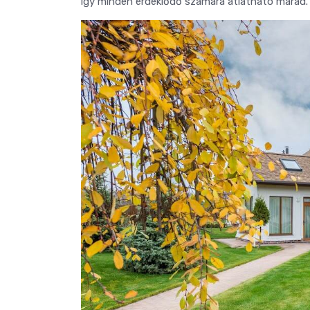
így minden érdeklődő számára átlátható marad.