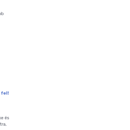
bb
fel!
ke és
tra,