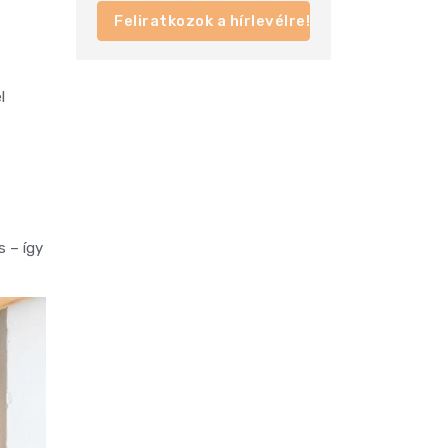
Feliratkozok a hírlevélre!
l
s – így