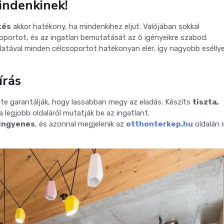
mindenkinek!
tés
akkor hatékony, ha mindenkihez eljut. Valójában sokkal
portot, és az ingatlan bemutatását az ő igényeikre szabod.
atával minden célcsoportot hatékonyan elér, így nagyobb eséllye
írás
nte garantálják, hogy lassabban megy az eladás. Készíts
tiszta,
a legjobb oldaláról mutatják be az ingatlant.
ingyenes
, és azonnal megjelenik az
otthonterkep.hu
oldalán i