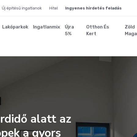
Új építésű ingatlanok
Hitel
Ingyenes hirdetés feladás
Lakóparkok
Ingatlanmix
Újra
Otthon És
Zöld
5%
Kert
Maga
rdidő alatt az
ppek a gyors