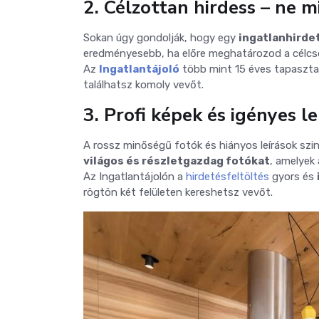
2. Célzottan hirdess – ne 
Sokan úgy gondolják, hogy egy
ingatlanhirde
eredményesebb, ha előre meghatározod a célcso
Az
Ingatlantájoló
több mint 15 éves tapasztal
találhatsz komoly vevőt.
3. Profi képek és igényes le
A rossz minőségű fotók és hiányos leírások szi
világos és részletgazdag fotókat
, amelyek 
Az Ingatlantájolón a
hirdetésfeltöltés
gyors és
rögtön két felületen kereshetsz vevőt.