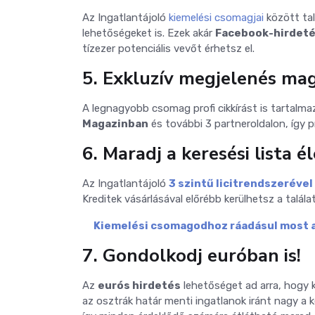
Az Ingatlantájoló
kiemelési csomagjai
között tal
lehetőségeket is. Ezek akár
Facebook-hirdet
tízezer potenciális vevőt érhetsz el.
5. Exkluzív megjelenés ma
A legnagyobb csomag profi cikkírást is tartalmaz
Magazinban
és további 3 partneroldalon, így 
6. Maradj a keresési lista é
Az Ingatlantájoló
3 szintű licitrendszerével
Kreditek vásárlásával előrébb kerülhetsz a talála
Kiemelési csomagodhoz ráadásul most ajá
7. Gondolkodj euróban is!
Az
eurós hirdetés
lehetőséget ad arra, hogy k
az osztrák határ menti ingatlanok iránt nagy a ke