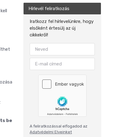
Hírlevél feliratkozás
kell
Iratkozz fel hírlevelünkre, hogy
elsőként értesülj az új
cikkekről!
íthet
rozása
z
íts be
A feliratkozással elfogadod az
Adatvédelmi Elveinket