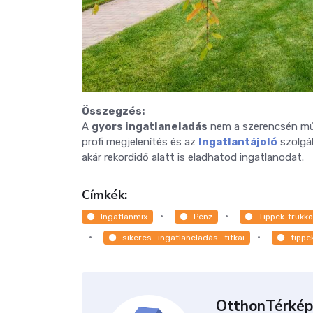
Összegzés:
A
gyors ingatlaneladás
nem a szerencsén múli
profi megjelenítés és az
Ingatlantájoló
szolgál
akár rekordidő alatt is eladhatod ingatlanodat.
Címkék:
Ingatlanmix
Pénz
Tippek-trükkö
sikeres_ingatlaneladás_titkai
tippe
OtthonTérkép