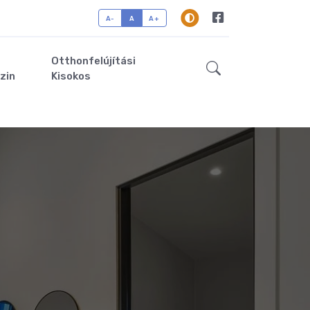
A-
A
A+
Otthonfelújítási
zin
Kisokos