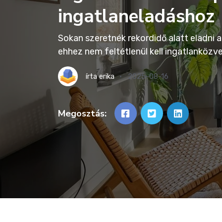
ingatlaneladáshoz
Sokan szeretnék rekordidő alatt eladni 
ehhez nem feltétlenül kell ingatlanközve
írta
erika
2025-08-16
Megosztás: