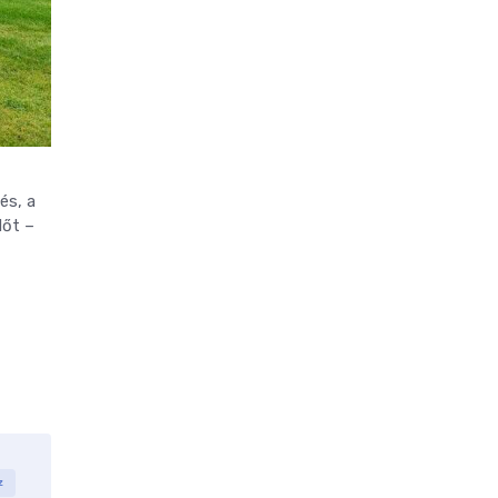
és, a
dőt –
z