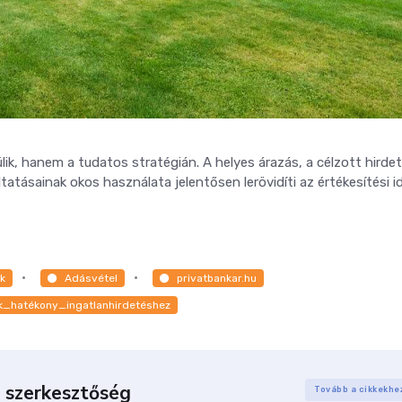
k, hanem a tudatos stratégián. A helyes árazás, a célzott hirdet
tatásainak okos használata jelentősen lerövidíti az értékesítési i
k
Adásvétel
privatbankar.hu
k_hatékony_ingatlanhirdetéshez
 szerkesztőség
Tovább a cikkekhe