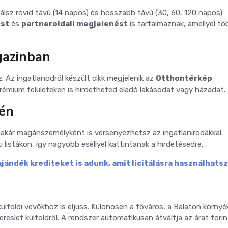
álsz rövid távú (14 napos) és hosszabb távú (30, 60, 120 napos)
ést
és
partneroldali megjelenést
is tartalmaznak, amellyel tö
gazinban
. Az ingatlanodról készült cikk megjelenik az
Otthontérkép
prémium felületeken is hirdetheted eladó lakásodat vagy házadat.
lén
akár magánszemélyként is versenyezhetsz az ingatlanirodákkal.
ti listákon, így nagyobb eséllyel kattintanak a hirdetésedre.
ndék krediteket is adunk, amit licitálásra használhatsz 
ülföldi vevőkhöz is eljuss. Különösen a főváros, a Balaton környé
reslet külföldről. A rendszer automatikusan átváltja az árat forin