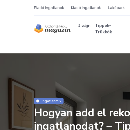
Eladó ingatlanok
Kiadó ingatlanok
Lakópark
Dizájn
Tippek-
Trükkök
Ingatlanmix
Hogyan add el reko
ingatlanodat? – Ti