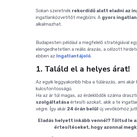
Sokan szeretnék
rekordidő alatt eladni az i
ingatlanközvetítőt megbízni. A
gyors ingatla
alkalmazhat.
Budapesten például a megfelelő stratégiával eg
elengedhetetlen a reális árazás, a célzott hird
ebben az
Ingatlantájoló
.
1. Találd el a helyes árat!
Az egyik leggyakoribb hiba a túlárazás, ami akár
kulcsfontosságú.
Ha az ár túl magas, az érdeklődők száma drasz
szolgáltatása
értesíti azokat, akik a te ingat
végre. Így akár
24 órán belül
új vevőkörhöz juth
Eladás helyett inkább vennél? Töltsd le
értesítéseket, hogy azonnal megka