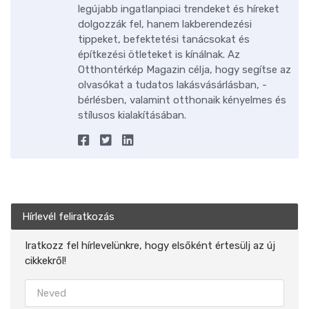
legújabb ingatlanpiaci trendeket és híreket
dolgozzák fel, hanem lakberendezési
tippeket, befektetési tanácsokat és
építkezési ötleteket is kínálnak. Az
Otthontérkép Magazin célja, hogy segítse az
olvasókat a tudatos lakásvásárlásban, -
bérlésben, valamint otthonaik kényelmes és
stílusos kialakításában.
Hírlevél feliratkozás
Iratkozz fel hírlevelünkre, hogy elsőként értesülj az új
cikkekről!