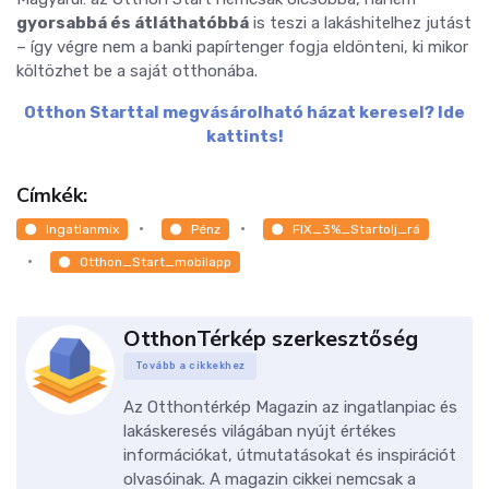
gyorsabbá és átláthatóbbá
is teszi a lakáshitelhez jutást
– így végre nem a banki papírtenger fogja eldönteni, ki mikor
költözhet be a saját otthonába.
Otthon Starttal megvásárolható házat keresel? Ide
kattints!
Címkék:
Ingatlanmix
Pénz
FIX_3%_Startolj_rá
Otthon_Start_mobilapp
OtthonTérkép szerkesztőség
Tovább a cikkekhez
Az Otthontérkép Magazin az ingatlanpiac és
lakáskeresés világában nyújt értékes
információkat, útmutatásokat és inspirációt
olvasóinak. A magazin cikkei nemcsak a