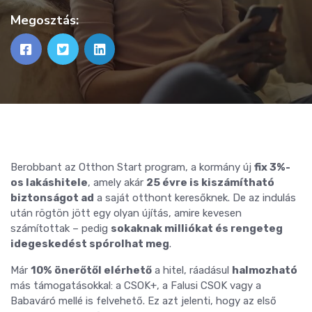
Megosztás:
Berobbant az Otthon Start program, a kormány új
fix 3%-
os lakáshitele
, amely akár
25 évre is kiszámítható
biztonságot ad
a saját otthont keresőknek. De az indulás
után rögtön jött egy olyan újítás, amire kevesen
számítottak – pedig
sokaknak milliókat és rengeteg
idegeskedést spórolhat meg
.
Már
10% önerőtől elérhető
a hitel, ráadásul
halmozható
más támogatásokkal: a CSOK+, a Falusi CSOK vagy a
Babaváró mellé is felvehető. Ez azt jelenti, hogy az első