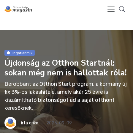
Ingatlanmix
Újdonság az Otthon Startnál:
sokan még nem is hallottak róla!
Berobbant az Otthon Start program, a kormány új
fix 3%-os lakáshitele, amely akár 25 évre is
kiszámítható biztonságot ad a saját otthont
keresőknek.
írta
erika
2025-09-09