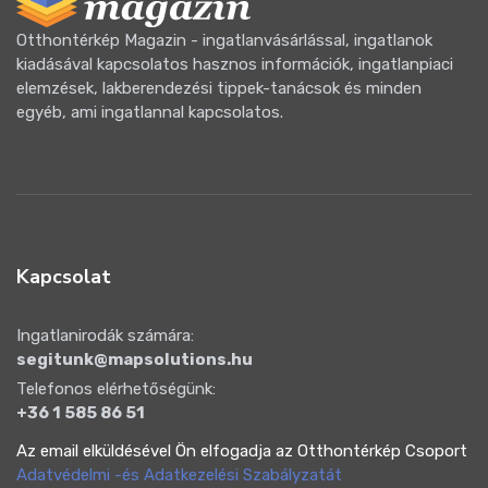
Otthontérkép Magazin - ingatlanvásárlással, ingatlanok
kiadásával kapcsolatos hasznos információk, ingatlanpiaci
elemzések, lakberendezési tippek-tanácsok és minden
egyéb, ami ingatlannal kapcsolatos.
Kapcsolat
Ingatlanirodák számára:
segitunk@mapsolutions.hu
Telefonos elérhetőségünk:
+36 1 585 86 51
Az email elküldésével Ön elfogadja az Otthontérkép Csoport
Adatvédelmi -és Adatkezelési Szabályzatát