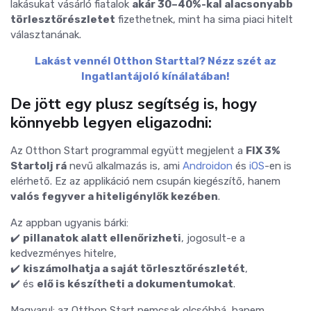
lakásukat vásárló fiatalok
akár 30–40%-kal alacsonyabb
törlesztőrészletet
fizethetnek, mint ha sima piaci hitelt
választanának.
Lakást vennél Otthon Starttal? Nézz szét az
Ingatlantájoló kínálatában!
De jött egy plusz segítség is, hogy
könnyebb legyen eligazodni:
Az Otthon Start programmal együtt megjelent a
FIX 3%
Startolj rá
nevű alkalmazás is, ami
Androidon
és
iOS
-en is
elérhető. Ez az applikáció nem csupán kiegészítő, hanem
valós fegyver a hiteligénylők kezében
.
Az appban ugyanis bárki:
✔️
pillanatok alatt ellenőrizheti
, jogosult-e a
kedvezményes hitelre,
✔️
kiszámolhatja a saját törlesztőrészletét
,
✔️ és
elő is készítheti a dokumentumokat
.
Magyarul: az Otthon Start nemcsak olcsóbbá, hanem