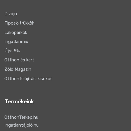
Dizájn
Tippek-trükkök
Lakóparkok
Ingatlanmix
Újra 5%
Otthon és kert
Zöld Magazin
Otthonfelújítási kisokos
Termékeink
OtthonTérkép.hu
Ingatlantájoló.hu