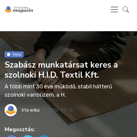
Pénz
Szabász munkatársat keres a
szolnoki H.I.D. Textil Kft.
A több mint 30 éve működő, stabil hátterű
szolnoki varróüzem, a H.
írta
erika
2025-09-12
Megosztás: