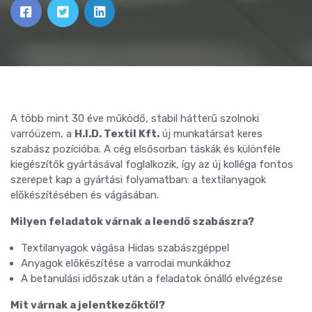
A több mint 30 éve működő, stabil hátterű szolnoki
varróüzem, a
H.I.D. Textil Kft.
új munkatársat keres
szabász pozícióba. A cég elsősorban táskák és különféle
kiegészítők gyártásával foglalkozik, így az új kolléga fontos
szerepet kap a gyártási folyamatban: a textilanyagok
előkészítésében és vágásában.
Milyen feladatok várnak a leendő szabászra?
Textilanyagok vágása Hidas szabászgéppel
Anyagok előkészítése a varrodai munkákhoz
A betanulási időszak után a feladatok önálló elvégzése
Mit várnak a jelentkezőktől?