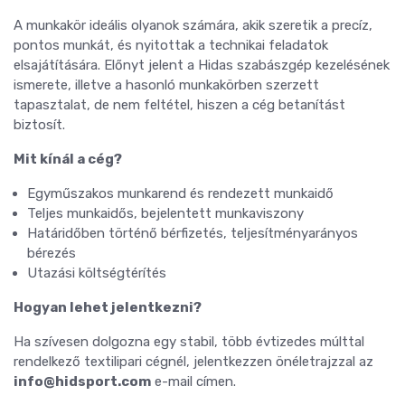
A munkakör ideális olyanok számára, akik szeretik a precíz,
pontos munkát, és nyitottak a technikai feladatok
elsajátítására. Előnyt jelent a Hidas szabászgép kezelésének
ismerete, illetve a hasonló munkakörben szerzett
tapasztalat, de nem feltétel, hiszen a cég betanítást
biztosít.
Mit kínál a cég?
Egyműszakos munkarend és rendezett munkaidő
Teljes munkaidős, bejelentett munkaviszony
Határidőben történő bérfizetés, teljesítményarányos
bérezés
Utazási költségtérítés
Hogyan lehet jelentkezni?
Ha szívesen dolgozna egy stabil, több évtizedes múlttal
rendelkező textilipari cégnél, jelentkezzen önéletrajzzal az
info@hidsport.com
e-mail címen.