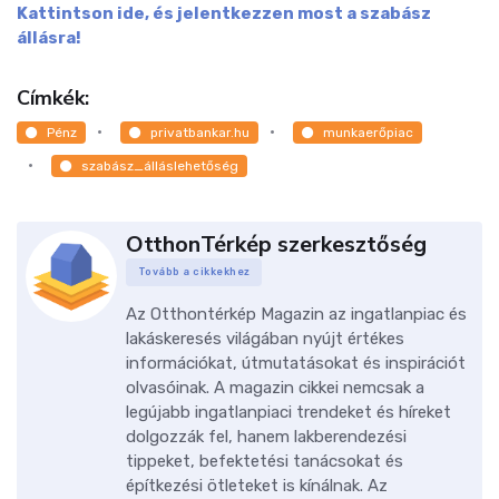
Kattintson ide, és jelentkezzen most a szabász
állásra!
Címkék:
Pénz
privatbankar.hu
munkaerőpiac
szabász_álláslehetőség
OtthonTérkép szerkesztőség
Tovább a cikkekhez
Az Otthontérkép Magazin az ingatlanpiac és
lakáskeresés világában nyújt értékes
információkat, útmutatásokat és inspirációt
olvasóinak. A magazin cikkei nemcsak a
legújabb ingatlanpiaci trendeket és híreket
dolgozzák fel, hanem lakberendezési
tippeket, befektetési tanácsokat és
építkezési ötleteket is kínálnak. Az