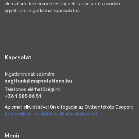
elemzések, lakberendezési tippek-tanácsok és minden
egyéb, ami ingatlannal kapcsolatos.
Kapcsolat
Ingatlanirodák számára:
segitunk@mapsolutions.hu
Telefonos elérhetőségünk:
+36 1 585 86 51
Az email elküldésével Ön elfogadja az Otthontérkép Csoport
Adatvédelmi -és Adatkezelési Szabályzatát
Menü