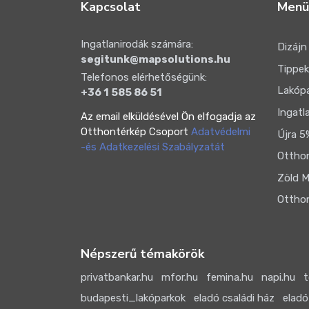
Kapcsolat
Menü
Ingatlanirodák számára:
Dizájn
segitunk@mapsolutions.hu
Tippek
Telefonos elérhetőségünk:
Lakóp
+36 1 585 86 51
Ingatl
Az email elküldésével Ön elfogadja az
Otthontérkép Csoport
Adatvédelmi
Újra 5
-és Adatkezelési Szabályzatát
Otthon
Zöld M
Otthon
Népszerű témakörök
privatbankar.hu
mfor.hu
femina.hu
napi.hu
t
budapesti_lakóparkok
eladó családi ház
eladó