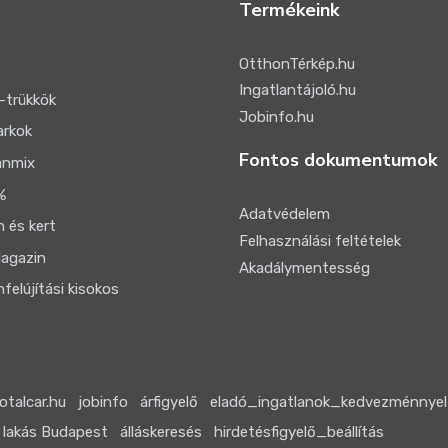
Termékeink
OtthonTérkép.hu
Ingatlantájoló.hu
-trükkök
Jobinfo.hu
arkok
Fontos dokumentumok
anmix
%
Adatvédelem
 és kert
Felhasználási feltételek
agazin
Akadálymentesség
felújítási kisokos
otalcar.hu
jobinfo
árfigyelő
eladó_ingatlanok_kedvezménnyel
 lakás Budapest
álláskeresés
hirdetésfigyelő_beállítás