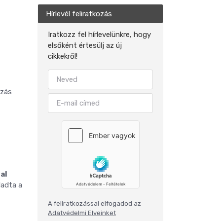
Hírlevél feliratkozás
Iratkozz fel hírlevelünkre, hogy
elsőként értesülj az új
cikkekről!
azás
al
ladta a
A feliratkozással elfogadod az
Adatvédelmi Elveinket