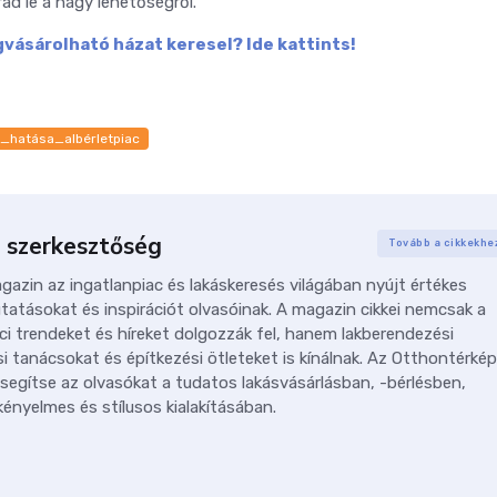
rad le a nagy lehetőségről.
vásárolható házat keresel? Ide kattints!
_hatása_albérletpiac
 szerkesztőség
Tovább a cikkekhe
azin az ingatlanpiac és lakáskeresés világában nyújt értékes
tatásokat és inspirációt olvasóinak. A magazin cikkei nemcsak a
ci trendeket és híreket dolgozzák fel, hanem lakberendezési
i tanácsokat és építkezési ötleteket is kínálnak. Az Otthontérkép
 segítse az olvasókat a tudatos lakásvásárlásban, -bérlésben,
ényelmes és stílusos kialakításában.