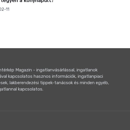
 legyen a konyhapult?
2-11
térkép Magazin - ingatlanvásárlással, ingatlanok
ával kapcsolatos hasznos információk, ingatlanpiaci
sek, lakberendezési tippek-tanácsok és minden egyéb,
gatlannal kapcsolatos.