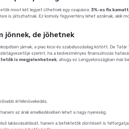
tetők most két legyet üthetnek egy csapásra:
3%-os fix kamatt
ésre is játszhatnak. Ez komoly fegyvertény lehet azoknak, akik m
m jönnek, de jöhetnek
cipőben járnak, a piac kicsi és szabályozásilag kötött. De Tatár 
 üzletágvezetője szerint, ha a kedvezményes finanszírozás hatásá
ktetők is megjelenhetnek
, ahogy ez Lengyelországban már b
erősebb értéknövekedés.
, hanem az árak emelkedésében lehet a nagy nyereség.
első lakásvásárlását, hanem a befektetők döntéseit is felforgatja