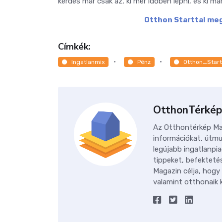
kérdés már csak az, ki mer időben lépni, és ki ma
Otthon Starttal meg
Címkék:
Ingatlanmix
Pénz
Otthon_Start
OtthonTérkép
Az Otthontérkép Mag
információkat, útmu
legújabb ingatlanpia
tippeket, befektetés
Magazin célja, hogy
valamint otthonaik k