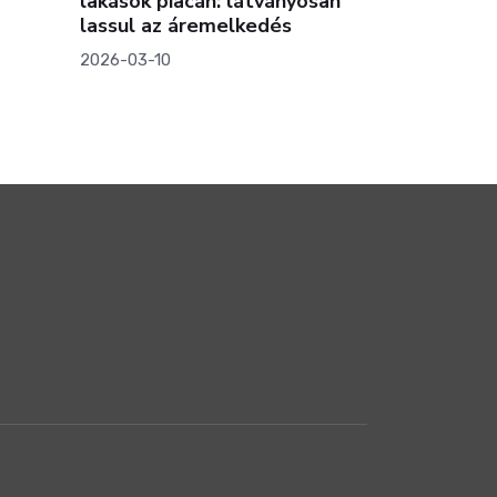
lakások piacán: látványosan
robbanás? 
lassul az áremelkedés
a lakására
2026-03-10
2026-01-15