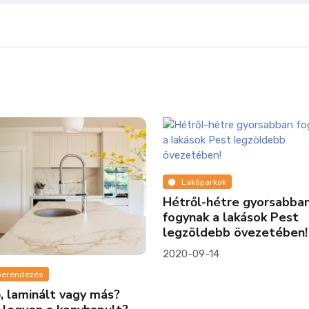
Lakóparkok
Hétről-hétre gyorsabba
fogynak a lakások Pest
legzöldebb övezetében!
2020-09-14
berendezés
ő, laminált vagy más?