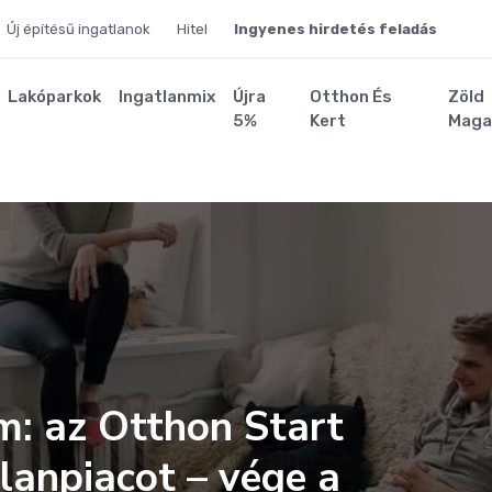
Új építésű ingatlanok
Hitel
Ingyenes hirdetés feladás
Lakóparkok
Ingatlanmix
Újra
Otthon És
Zöld
5%
Kert
Maga
m: az Otthon Start
tlanpiacot – vége a