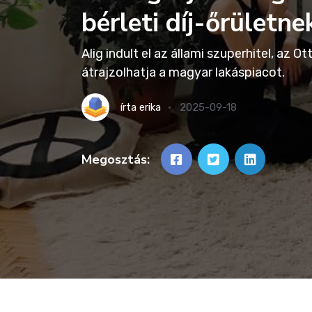
bérleti díj-őrületne
Alig indult el az állami szuperhitel, az O
átrajzolhatja a magyar lakáspiacot.
írta
erika
2025-09-18
Megosztás: