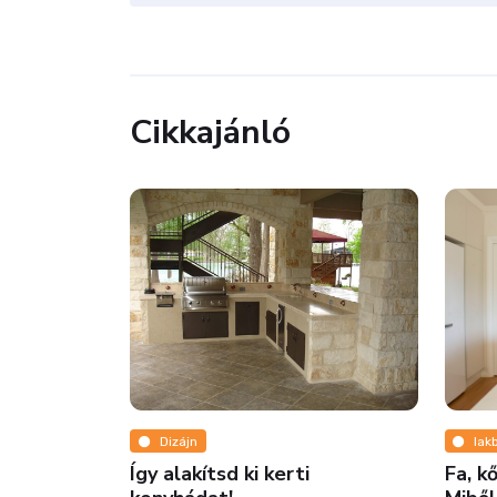
Cikkajánló
Dizájn
lak
 az Airport
Így alakítsd ki kerti
Fa, k