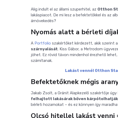
Alig indult el az állami szuperhitel, az
Otthon St
lakáspiacot. De mi lesz a befektetőkkel és az 
árnövekedés?
Nyomás alatt a bérleti díja
A
Portfolio
szakértőket kérdezett, akik szerint 
szárnyalását
. Kiss Gábor, a Metrodom ügyveze
jöhet. Ez rövid távon mindenhol érezhető lehet,
számítanak.
Lakást vennél Otthon Star
Befektetőknek mégis aran
Jakab Zsolt, a Gránit Alapkezelő szakértője úgy l
felhajtott lakásárak bőven kárpótolhatják
bérleti hozamokat – és ez könnyen így maradha
Olcsó hitellel lakást venni