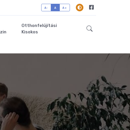
A-
A
A+
Otthonfelújítási
zin
Kisokos