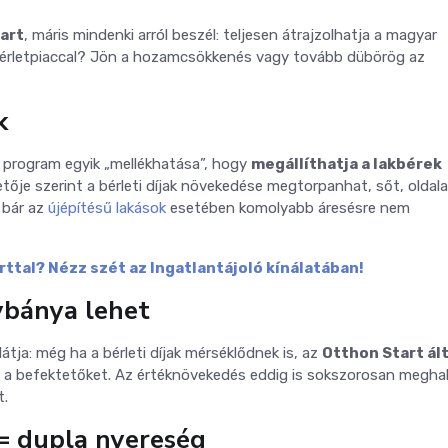
art
, máris mindenki arról beszél: teljesen átrajzolhatja a magyar
albérletpiaccal? Jön a hozamcsökkenés vagy tovább dübörög az
k
a program egyik „mellékhatása”, hogy
megállíthatja a lakbérek
tője szerint a bérleti díjak növekedése megtorpanhat, sőt, oldal
 bár az
újépítésű lakások
esetében komolyabb áresésre nem
ttal? Nézz szét az Ingatlantájoló kínálatában!
ybánya lehet
átja: még ha a bérleti díjak mérséklődnek is, az
Otthon Start ált
a befektetőket. Az értéknövekedés eddig is sokszorosan megha
t.
 = dupla nyereség