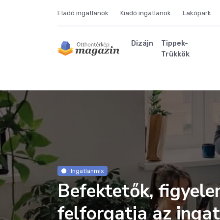
Eladó ingatlanok
Kiadó ingatlanok
Lakópark
Dizájn
Tippek-
Trükkök
Ingatlanmix
Befektetők, figyele
felforgatja az inga