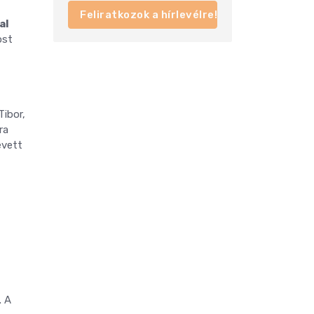
Feliratkozok a hírlevélre!
al
ost
Tibor,
ra
evett
. A